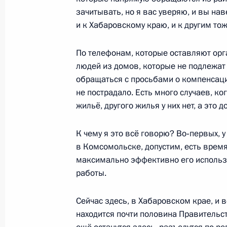
зачитывать, но я вас уверяю, и вы нав
Встреча с главой компании «Росн
и к Хабаровскому краю, и к другим тож
17 сентября 2013 года, 09:15
По телефонам, которые оставляют ор
людей из домов, которые не подлежат
обращаться с просьбами о компенсация
Встреча с избранными главами суб
не пострадало. Есть много случаев, к
Федерации
жильё, другого жилья у них нет, а эт
10 сентября 2013 года, 16:00
К чему я это всё говорю? Во‑первых, у
в Комсомольске, допустим, есть время 
Подписан Указ о мерах по ликвида
максимально эффективно его использо
на Дальнем Востоке
работы.
31 августа 2013 года, 21:45
Сейчас здесь, в Хабаровском крае, и 
находится почти половина Правительс