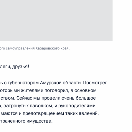
оздания и развития
ого самоуправления Хабаровского края.
ещания по вопросам развития
леги, друзья!
 с губернатором Амурской области. Посмотрел
некоторыми жителями поговорил, в основном
яйством. Сейчас мы провели очень большое
, затронутых паводком, и руководителями
нта по проверке реализации
имаются и предотвращением таких явлений,
ласти освоения лесов
траченного имущества.
х