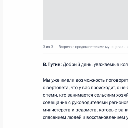
Перечень поручений по вопросам с
национального парка «Бикин»
22 апреля 2015 года, 16:40
3 из 3
Встреча с представителями муниципальн
Перечень поручений по итогам сов
В.Путин
: Добрый день, уважаемые кол
Дальнего Востока
Мы уже имели возможность поговорить
17 апреля 2015 года, 20:15
с вертолёта, что у вас происходит, с 
с теми, кто занимается сельским хоз
совещание с руководителями регионов
Об исполнении поручения Президе
министерств и ведомств, которые зан
приоритетных инвестпроектов в об
спасением людей и восстановлением у
в Приморском и Хабаровском края