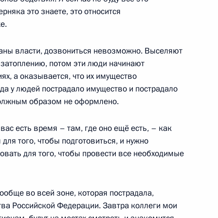
ерняка это знаете, это относится
ефть» Игорем Сечиным
е.
ганы власти, дозвониться невозможно. Выселяют
 затоплению, потом эти люди начинают
х, а оказывается, что их имущество
ъектов Российской
огда у людей пострадало имущество и пострадало
о должным образом не оформлено.
 вас есть время – там, где оно ещё есть, – как
для того, чтобы подготовиться, и нужно
ции последствий наводнения
вать для того, чтобы провести все необходимые
вообще во всей зоне, которая пострадала,
тва Российской Федерации. Завтра коллеги мои