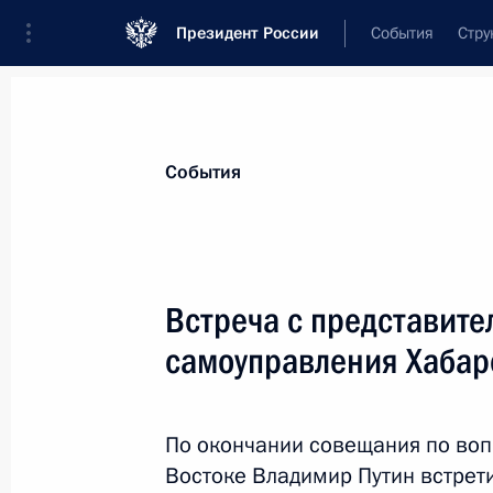
Президент России
События
Стру
Материалы по выбранной теме
События
Хабаровский край,
78 результатов
Встреча с представит
Показа
самоуправления Хабар
Центр Дальневосточного федеральн
во Владивосток
По окончании совещания по воп
Востоке Владимир Путин встрети
13 декабря 2018 года, 17:00