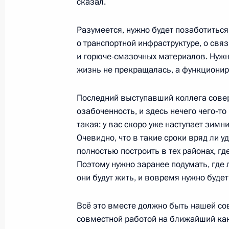
Востоке
сказал.
29 августа 2013 года, 15:20
Разумеется, нужно будет позаботиться
о транспортной инфраструктуре, о связ
и горюче-смазочных материалов. Нужн
Владимир Путин посетит с рабочей
жизнь не прекращалась, а функционир
федеральный округ
28 августа 2013 года, 15:00
Последний выступавший коллега сов
озабоченность, и здесь нечего чего‑то 
такая: у вас скоро уже наступает зимн
Очевидно, что в такие сроки вряд ли у
Поездка в Сибирский и Дальневос
полностью построить в тех районах, гд
27 августа − 1 сентября 2013 года
Поэтому нужно заранее подумать, где 
они будут жить, и вовремя нужно буде
Всё это вместе должно быть нашей со
Совещание по ситуации в регионах
совместной работой на ближайший как
17 августа 2013 года, 13:15