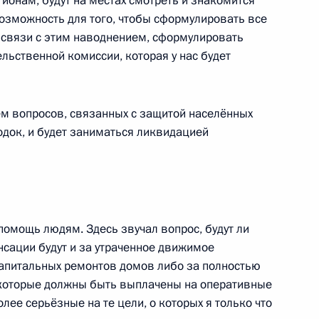
гионам, будут на местах смотреть и знакомится
возможность для того, чтобы сформулировать все
 связи с этим наводнением, сформулировать
льственной комиссии, которая у нас будет
м вопросов, связанных с защитой населённых
одок, и будет заниматься ликвидацией
пального самоуправления
 помощь людям. Здесь звучал вопрос, будут ли
нсации будут и за утраченное движимое
капитальных ремонтов домов либо за полностью
и, которые должны быть выплачены на оперативные
й ситуации на Дальнем
олее серьёзные на те цели, о которых я только что