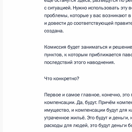
ещё останутся здесь, разъедутся по ре
Ответы на вопросы журналистов
с ситуацией. Нужно использовать эту 
проблемы, которые у вас возникают в
31 августа 2013 года, 14:00
и довести до соответствующей правите
создана.
Встреча с жителями Хабаровска
Комиссия будет заниматься и решение
30 августа 2013 года, 08:00
пунктов, к которым приближается пав
последствий этого наводнения.
Что конкретно?
Встреча с представителями муници
Хабаровского края
Первое и самое главное, конечно, это
29 августа 2013 года, 17:30
компенсации. Да, будут. Причём компе
имущество, и компенсации будут для 
утраченное жильё. Это будут и деньг
Совещание по вопросу о паводково
расходы для людей, это будут деньги б