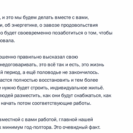
, и это мы будем делать вместе с вами,
и, об энергетике, о завозе продовольствия
о будет своевременно позаботиться о том, чтобы
 поездкой Дальневосточный
овала.
ершенно правильно высказал свою
недоговаривать, это всё так и есть, это жизнь
ий период, а ещё половодье не закончилось.
дастся полностью восстановить и тем более
точный федеральные округа
е нужно будет строить, индивидуальное жильё.
людей разместить, как они будут снабжаться, как
т начать потом соответствующие работы.
вместной с вами работой, главной нашей
, пострадавших от наводнения
 минимум год-полтора. Это очевидный факт.