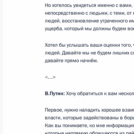
23 октября 2014 года, 15:15
Но хотелось увидеться именно с вами, с
непосредственно с людьми, с теми, от
людей, восстановление утраченного им
ущерба, который мы должны будем вос
Поездка в Хабаровск
31 декабря 2013 года
Хотел бы услышать ваши оценки того, ч
людей. Давайте мы не будем лишних сл
давайте прямо начнём.
Поездка в Хабаровск
<…>
31 декабря 2013 года, 17:30
В.Путин:
Хочу обратиться к вам неско
Рабочая поездка в Хабаровский кр
Первое, нужно наладить хорошее вза
8 октября 2013 года, 14:00
власти, которые задействованы в борь
Как вы понимаете, ко мне информация 
которые напрямую обращаются из район