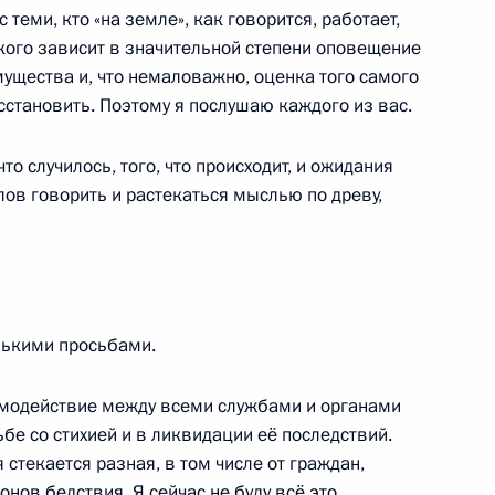
 теми, кто «на земле», как говорится, работает,
 кого зависит в значительной степени оповещение
ущества и, что немаловажно, оценка того самого
становить. Поэтому я послушаю каждого из вас.
то случилось, того, что происходит, и ожидания
ов говорить и растекаться мыслью по древу,
лькими просьбами.
ай
имодействие между всеми службами и органами
бе со стихией и в ликвидации её последствий.
стекается разная, в том числе от граждан,
ов бедствия. Я сейчас не буду всё это