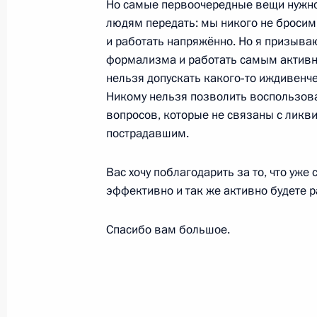
Но самые первоочередные вещи нужно 
людям передать: мы никого не бросим 
и работать напряжённо. Но я призываю
Рабочая встреча с временно испо
формализма и работать самым активны
губернатора Хабаровского края В
нельзя допускать какого‑то иждивенче
Никому нельзя позволить воспользова
8 августа 2013 года, 14:20
вопросов, которые не связаны с лик
пострадавшим.
Вячеслав Шпорт назначен исполн
Вас хочу поблагодарить за то, что уже 
губернатора Хабаровского края
эффективно и так же активно будете 
30 апреля 2013 года, 12:00
Спасибо вам большое.
Кадровые изменения в системе Гос
противопожарной службы