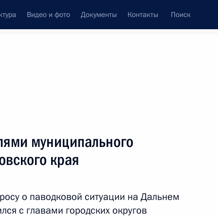
ктура
Видео и фото
Документы
Контакты
Поиск
Все темы
Подписаться на ленту
елями муниципального
ть следующие материалы
овского края
ого округа перенесён
росу о паводковой ситуации на Дальнем
лся с главами городских округов