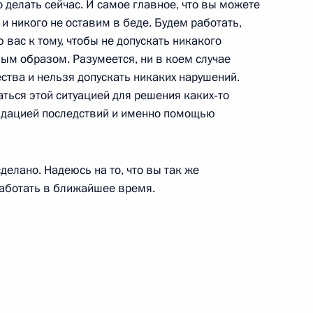
делать сейчас. И самое главное, что вы можете
и никого не оставим в беде. Будем работать,
 вас к тому, чтобы не допускать никакого
лняющим обязанности
м образом. Разумеется, ни в коем случае
ячеславом Шпортом
ства и нельзя допускать никаких нарушений.
ться этой ситуацией для решения каких‑то
видацией последствий и именно помощью
яющим обязанности
сделано. Надеюсь на то, что вы так же
работать в ближайшее время.
ударственной