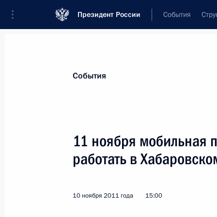
Президент России
События
Стру
Материалы по выбранной теме
События
Хабаровский край,
78 результатов
11 ноября мобильная 
Показа
работать в Хабаровско
Рабочая встреча с временно испо
губернатора Хабаровского края В
10 ноября 2011 года
15:00
8 августа 2013 года, 14:20