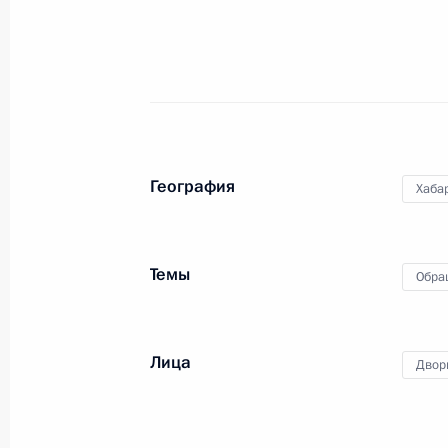
профессий
21 февраля 2013 года, 15:15
Встреча с губернатором Хабаровск
Шпортом
География
Хаба
18 февраля 2013 года, 14:30
Темы
Обра
Хабаровску присвоено звание «Гор
5 ноября 2012 года, 10:30
Лица
Двор
Кадровые изменения в системе МЧ