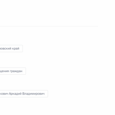
ого края Вячеславом
ровский край
щения граждан
од воинской славы»
кович Аркадий Владимирович
С