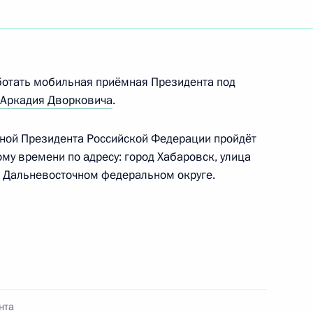
яющим обязанности
ботать мобильная приёмная Президента под
Аркадия Дворковича
.
ной Президента Российской Федерации пройдёт
ому времени по адресу: город Хабаровск, улица
ударственной
в Дальневосточном федеральном округе.
енные награды видным
ва, военным, спортсменам,
представителям других
нта