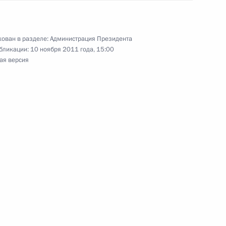
ован в разделе:
Администрация Президента
бликации:
10 ноября 2011 года, 15:00
рденом «Родительская слава»
ая версия
я поручений, данных
мной Президента
й службе исполнения