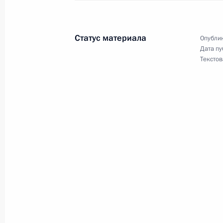
16 октября 2012 года, 12:00
Статус материала
Опублик
Дата пу
Награждение многодетных семей о
Текстов
2 июня 2012 года, 13:30
О ходе исполнения пункта 1 перечн
по итогам работы мобильной приё
в Хабаровском крае
13 января 2012 года, 13:10
Кадровые изменения в Федерально
наказаний