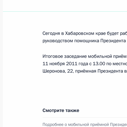
Вячеслав Шпорт назначен исполн
губернатора Хабаровского края
Сегодня в Хабаровском крае будет ра
руководством помощника Президента
30 апреля 2013 года, 12:00
Итоговое заседание мобильной приём
11 ноября 2011 года с 13.00 по местн
Кадровые изменения в системе Гос
Шеронова, 22, приёмная Президента 
противопожарной службы
20 марта 2013 года, 14:10
Владимир Путин вручит государств
Смотрите также
деятелям науки, культуры, искусст
религиозным деятелям, педагогам, 
Подробнее о мобильной приёмной Президе