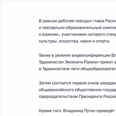
25 декабря 2023 года, 14:35
В рамках рабочей поездки глава Росс
и театрально-образовательный компле
Перечень поручений по итогам сов
о важном», участниками которого стан
Правительства
культуры, искусства, науки и спорта.
1 ноября 2023 года, 18:30
Также в режиме видеоконференции Вл
Таджикистан
Эмомали Рахмон
примут у
Для резидентов ОЭЗ в Калининград
в Таджикистане пяти общеобразовател
в реестр резидентов с 1 января 20
2021 года, закреплена возможност
Затем состоится первое очное заседа
осуществления капитальных вложени
общероссийского общественно-госуда
председательством Президента Росси
4 августа 2023 года, 17:00
Кроме того, Владимир Путин проведёт 