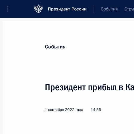
Президент России
События
Стру
Материалы по выбранной теме
События
Калининградская область,
135 рез
Президент прибыл в К
Показа
1 сентября 2022 года
14:55
Полномочия по государственной по
экономической зоны в Калинингра
региональной власти