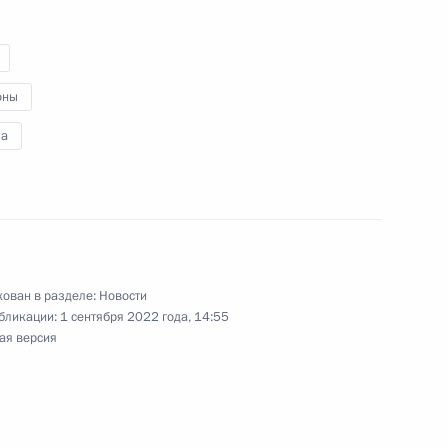
ала Нахимовского военно-
оны
а
адской области Антоном
ован в разделе:
Новости
бликации:
1 сентября 2022 года, 14:55
ая версия
кого движения детей