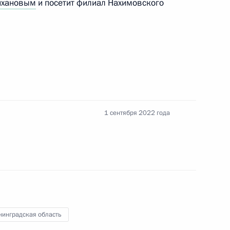
ихановым
и посетит филиал Нахимовского
 заводов в Калининградской
урге
й правовое регулирование
именением таможенной
1 сентября 2022 года
зоны в особых экономических
рриториях
нинградская область