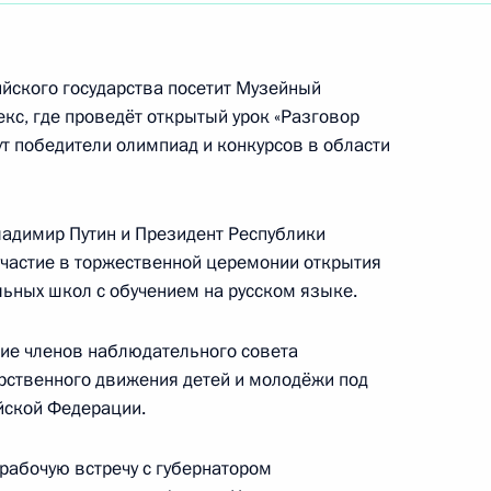
ийского государства посетит Музейный
кс, где проведёт открытый урок «Разговор
ещания с членами
ут победители олимпиад и конкурсов в области
адимир Путин и Президент Республики
частие в торжественной церемонии открытия
ской области, включённых
ьных школ с обучением на русском языке.
20 года по 31 декабря
ь увеличения срока
ние членов наблюдательного совета
й с трёх до шести лет
рственного движения детей и молодёжи под
йской Федерации.
рабочую встречу с губернатором