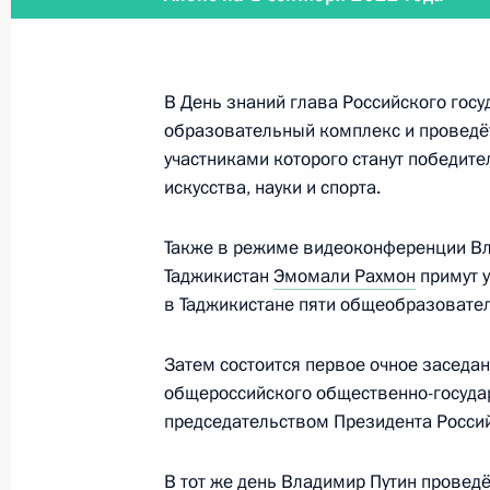
25 декабря 2023 года, 14:35
В День знаний глава Российского госу
Перечень поручений по итогам сов
образовательный комплекс и проведёт
Правительства
участниками которого станут победите
искусства, науки и спорта.
1 ноября 2023 года, 18:30
Также в режиме видеоконференции Вл
Таджикистан
Эмомали Рахмон
примут у
Для резидентов ОЭЗ в Калининград
в Таджикистане пяти общеобразовател
в реестр резидентов с 1 января 20
2021 года, закреплена возможност
Затем состоится первое очное заседа
осуществления капитальных вложени
общероссийского общественно-госуда
4 августа 2023 года, 17:00
председательством Президента Росси
В тот же день Владимир Путин проведё