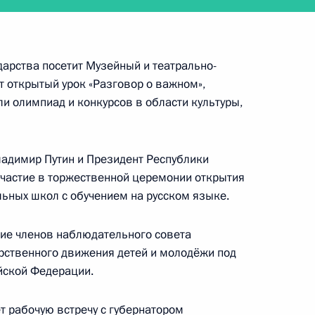
дарства посетит Музейный и театрально-
ещания с членами
 открытый урок «Разговор о важном»,
ли олимпиад и конкурсов в области культуры,
адимир Путин и Президент Республики
частие в торжественной церемонии открытия
ской области, включённых
ьных школ с обучением на русском языке.
20 года по 31 декабря
ь увеличения срока
ние членов наблюдательного совета
й с трёх до шести лет
рственного движения детей и молодёжи под
йской Федерации.
т рабочую встречу с губернатором