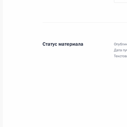
Посещение калининградского фили
морского училища
1 сентября 2022 года, 20:30
Статус материала
Опублик
Дата пу
Текстов
Встреча с губернатором Калинингр
Алихановым
1 сентября 2022 года, 20:00
Заседание набсовета общероссийс
и молодёжи
1 сентября 2022 года, 18:30