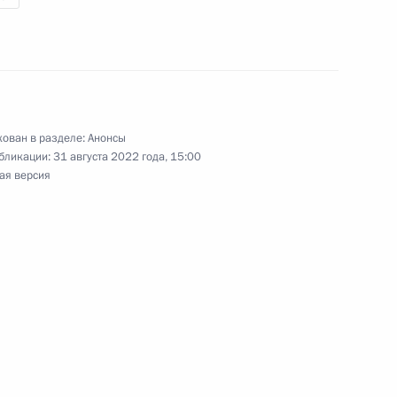
ала Нахимовского военно-
ован в разделе:
Анонсы
бликации:
31 августа 2022 года, 15:00
ая версия
адской области Антоном
кого движения детей