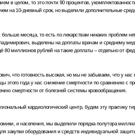
ием в целом, то это почти 90 процентов, укомплектованнос
ем на 10‑дневный срок, но выделили дополнительные средс
ас больше месяца, то есть по лекарствам никаких проблем н
ладимирович, выделены на доплаты врачам и среднему мед
ё 80 миллионов рублей на такие доплаты – отдельно от фе
ич, что готовность высокая, но мы не забываем, что у нас
яцы этого года у нас снижение смертности по сравнению с п
ению смертности от болезней системы кровообращения.
гиональный кардиологический центр, будем эту практику т
номики, и населения, мы выделили порядка полутора миллиа
ля закупки оборудования и средств индивидуальной защит