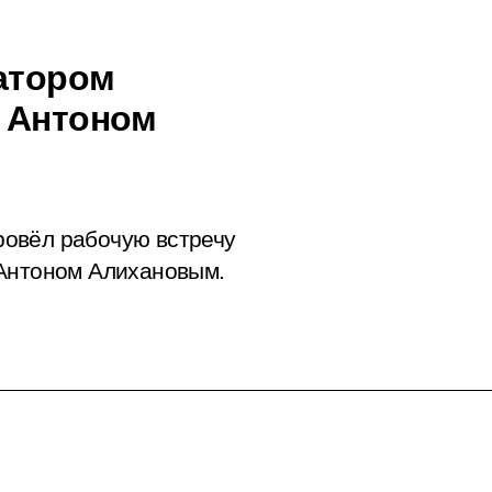
натором
и Антоном
овёл рабочую встречу
 Антоном Алихановым.