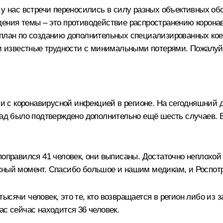
 у нас встречи переносились в силу разных объективных об
дения темы – это противодействие распространению корона
план по созданию дополнительных специализированных коек,
эти известные трудности с минимальными потерями. Пожалуй
с коронавирусной инфекцией в регионе. На сегодняшний де
зад было подтверждено дополнительно ещё шесть случаев. В
поправился 41 человек, они выписаны. Достаточно неплохой 
жный момент. Спасибо большое и нашим медикам, и Роспотре
сячи человек, это те, кто возвращается в регион либо из з
ас сейчас находится 36 человек.