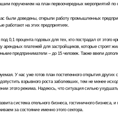
ашим поручением на план первоочередных мероприятий по 
нас были доведены, открыли работу промышленных предприя
ые работают на этих предприятиях.
д 0,1 процента годовых для тех, кто пострадал от этого кр
ку арендных платежей для застройщиков, которые строят жил
ькие предприниматели – до 15 человек. Также ввели допол
мая. У нас уже готов план постепенного открытия других се
 допустить взрывного роста заболевших, тем не менее исход
нии этого режима. Надеюсь, что ситуация сильно ухудшать
азвита система отельного бизнеса, гостиничного бизнеса, и 
живаем за состояние именно этого сектора.