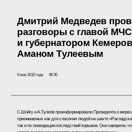
Дмитрий Медведев пров
разговоры с главой МЧС
и губернатором Кемеров
Аманом Тулеевым
9 мая 2010 года
08:30
С.Шойгу
и
А.Тулеев
проинформировали Президента о мерах
принимаемых как для спасения людей на шахте «Распадска
так и по ликвидации последствий взрывов. Они заверили, чт