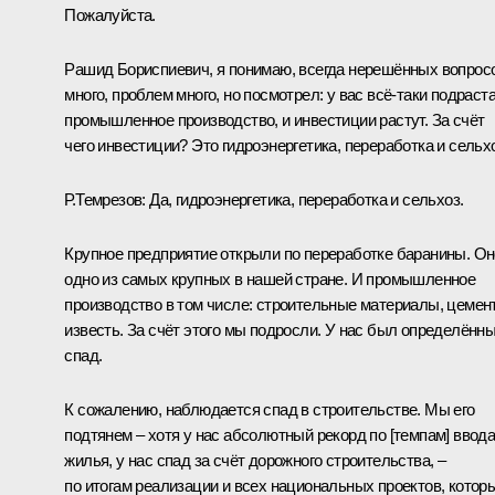
Пожалуйста.
Рашид Бориспиевич, я понимаю, всегда нерешённых вопрос
много, проблем много, но посмотрел: у вас всё-таки подраст
промышленное производство, и инвестиции растут. За счёт
чего инвестиции? Это гидроэнергетика, переработка и сельх
Р.Темрезов
:
Да, гидроэнергетика, переработка и сельхоз.
Крупное предприятие открыли по переработке баранины. Он
одно из самых крупных в нашей стране. И промышленное
производство в том числе: строительные материалы, цемент
известь. За счёт этого мы подросли. У нас был определённ
спад.
К сожалению, наблюдается спад в строительстве. Мы его
подтянем – хотя у нас абсолютный рекорд по [темпам] ввод
жилья, у нас спад за счёт дорожного строительства, –
по итогам реализации и всех национальных проектов, котор