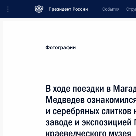
Президент России
События
Стру
Материалы по выбранной теме
Фотографии
Камчатский край,
59 результатов
В ходе поездки в Мага
Показа
Медведев ознакомился
и серебряных слитков
Президент подписал Указ «О доср
заводе и экспозицией 
полномочий губернатора Камчатск
краеведческого музея
25 февраля 2011 года, 11:50