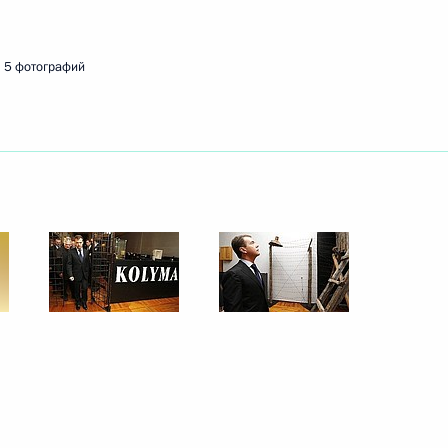
5 фотографий
тренних дел ряда регионов
 из резервного фонда
льной сферы