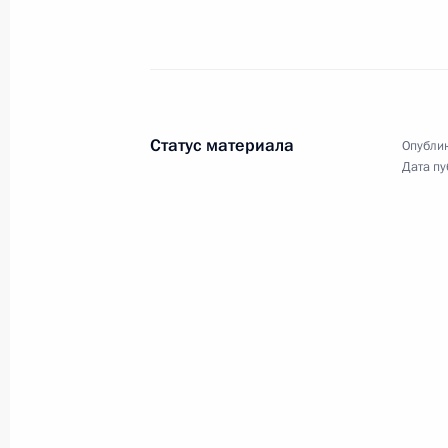
Рабочая встреча с губернатором К
Кузьмицким
17 ноября 2009 года, 18:30
Статус материала
Опублик
Дата пу
Стенографический отчёт о совещан
экономического развития Камчатс
25 сентября 2008 года, 22:50
Дмитрий Медведев провёл совещан
экономического развития Камчатс
25 сентября 2008 года, 07:00