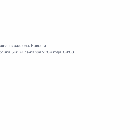
амчатского края Алексеем
ован в разделе:
Новости
бликации:
24 сентября 2008 года, 08:00
ии по вопросам социально-
кого края
ие по вопросам социально-
кого края