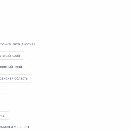
тии газопровода на Камчатке
блика Саха (Якутия)
я компании «Газпром»
атский край
ровский край
данская область
1
ан о мерах,
рагическим происшествием
оны
омика и финансы