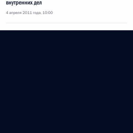
внутренних дел
4 апреля 2011 года, 10:00
О выделении средств из резервного фонда
Президента
8 февраля 2011 года, 14:20
Надо развивать разные формы устройства детей,
оставшихся без попечения родителей
7 января 2011 года, 16:00
Поездка в Иваново
7 января 2011 года