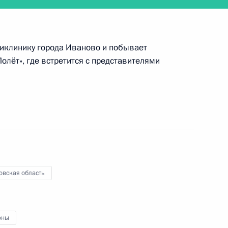
ликлинику города Иваново и побывает
лёт», где встретится с представителями
ановскую область
й области Станиславом
овская область
й области Станиславом
оны