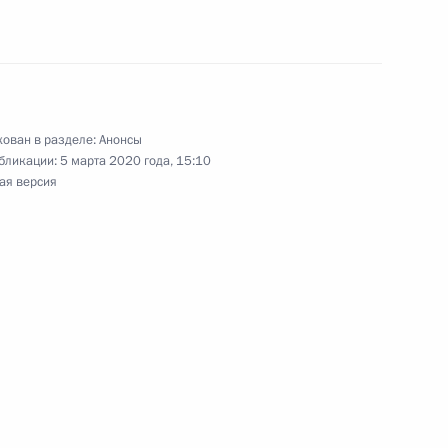
й области Станиславом
ован в разделе:
Анонсы
бликации:
5 марта 2020 года, 15:10
ая версия
речи с представителями
ти
вановской области