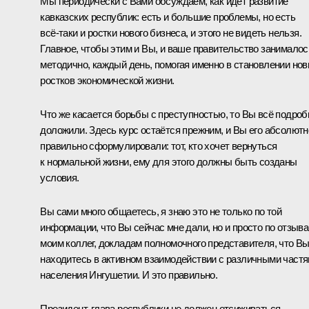
Мы периодически с Вами обсуждаем, как идёт развитие
кавказских республик: есть и большие проблемы, но есть
всё‑таки и ростки нового бизнеса, и этого не видеть нельзя.
Главное, чтобы этим и Вы, и ваше правительство занималос
методично, каждый день, помогая именно в становлении но
ростков экономической жизни.
Что же касается борьбы с преступностью, то Вы всё подроб
доложили. Здесь курс остаётся прежним, и Вы его абсолютн
правильно сформулировали: тот, кто хочет вернуться
к нормальной жизни, ему для этого должны быть созданы
условия.
Вы сами много общаетесь, я знаю это не только по той
информации, что Вы сейчас мне дали, но и просто по отзыв
моим коллег, докладам полномочного представителя, что В
находитесь в активном взаимодействии с различными част
населения Ингушетии. И это правильно.
Президент, глава республики не должен отсиживаться