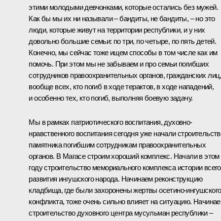
этими молодыми девчонками, которые остались без мужей.
Как бы мы их ни называли – бандиты, не бандиты, – но это
люди, которые живут на территории республики, и у них
довольно большие семьи: по три, по четыре, по пять детей.
Конечно, мы сейчас тоже ищем способы в том числе как им
помочь. При этом мы не забываем и про семьи погибших
сотрудников правоохранительных органов, гражданских лиц
вообще всех, кто погиб в ходе терактов, в ходе нападений,
и особенно тех, кто погиб, выполняя боевую задачу.
Мы в рамках патриотического воспитания, духовно-
нравственного воспитания сегодня уже начали строительств
памятника погибшим сотрудникам правоохранительных
органов. В Магасе строим хороший комплекс. Начали в этом
году строительство мемориального комплекса истории всего
развития ингушского народа. Начинаем реконструкцию
кладбища, где были захоронены жертвы осетино-ингушског
конфликта, тоже очень сильно влияет на ситуацию. Начина
строительство духовного центра мусульман республики –