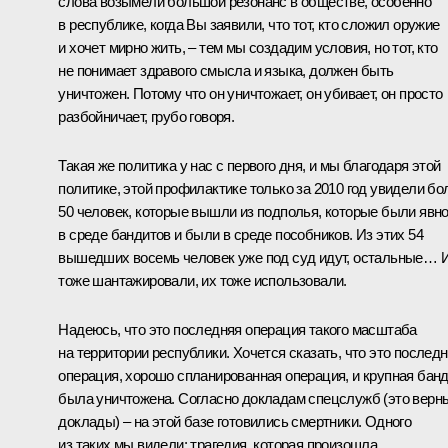
слова возымели большой резонанс в обществе, особенно
в республике, когда Вы заявили, что тот, кто сложил оружие
и хочет мирно жить, – тем мы создадим условия, но тот, кто
не понимает здравого смысла и языка, должен быть
уничтожен. Потому что он уничтожает, он убивает, он просто
разбойничает, грубо говоря.
Такая же политика у нас с первого дня, и мы благодаря этой
политике, этой профилактике только за 2010 год увидели бо
50 человек, которые вышли из подполья, которые были явн
в среде бандитов и были в среде пособников. Из этих 54
вышедших восемь человек уже под суд идут, остальные… 
тоже шантажировали, их тоже использовали.
Надеюсь, что это последняя операция такого масштаба
на территории республики. Хочется сказать, что это послед
операция, хорошо спланированная операция, и крупная бан
была уничтожена. Согласно докладам спецслужб (это верн
доклады) – на этой базе готовились смертники. Одного
из таких мы видели: трагедия, которая произошла