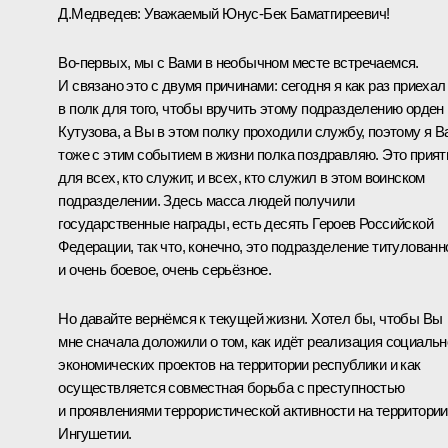
Д.Медведев:
Уважаемый Юнус-Бек Баматгиреевич!
Во‑первых, мы с Вами в необычном месте встречаемся.
И связано это с двумя причинами: сегодня я как раз приехал
в полк для того, чтобы вручить этому подразделению орден
Кутузова, а Вы в этом полку проходили службу, поэтому я В
тоже с этим событием в жизни полка поздравляю. Это прият
для всех, кто служит, и всех, кто служил в этом воинском
подразделении. Здесь масса людей получили
государственные награды, есть десять Героев Российской
Федерации, так что, конечно, это подразделение титулованн
и очень боевое, очень серьёзное.
Но давайте вернёмся к текущей жизни. Хотел бы, чтобы Вы
мне сначала доложили о том, как идёт реализация социальн
экономических проектов на территории республики и как
осуществляется совместная борьба с преступностью
и проявлениями террористической активности на территории
Ингушетии.