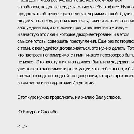
за забором, не должен сидеть только у себя в офисе. Нужно
продолжать общение с разными категориями людей. Других
людей у нас не будет, они какие есть, такие и есть: и со свои
заблуждениями, и со своими представлениями о жизни, –
и зачастую это люди, которые дезориентированы и в этом
смысле готовы совершать преступления. Ещё раз повторяю
с теми, с кем удаётся договариваться, это нужно делать. Тот
кто настроен непримиримо, с ними никаких переговоров быт
не может. Это преступник, и он должен быть или задержан, 
уничтожен в зависимости от ситуации, что, собственно, и б
сделано в ходе последней спецоперации, которая проходил
в том числе и на территории Ингушетии.
Этот курс нужно продолжать, и я желаю Вам успехов.
Ю.Евкуров:
Спасибо.
<…>