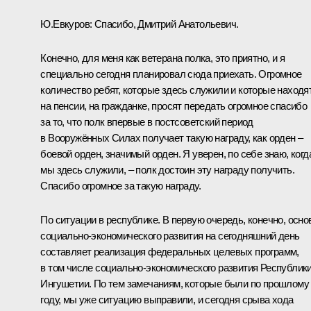
Ю.Евкуров
:
Спасибо, Дмитрий Анатольевич.
Конечно, для меня как ветерана полка, это приятно, и я
специально сегодня планировал сюда приехать. Огромное
количество ребят, которые здесь служили и которые находя
на пенсии, на гражданке, просят передать огромное спасибо
за то, что полк впервые в постсоветский период
в Вооружённых Силах получает такую награду, как орден –
боевой орден, значимый орден. Я уверен, по себе знаю, когд
мы здесь служили, – полк достоин эту награду получить.
Спасибо огромное за такую награду.
По ситуации в республике. В первую очередь, конечно, осно
социально-экономического развития на сегодняшний день
составляет реализация федеральных целевых программ,
в том числе социально-экономического развития Республик
Ингушетии. По тем замечаниям, которые были по прошлому
году, мы уже ситуацию выправили, и сегодня срыва хода