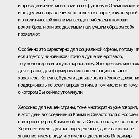
и проведения чемпионата мира по футболу и Олимпийских и
и по другим направлениям, не только в спорте, в культурной
и в политической жизни мы всегда прибегаем к помощи
волонтёров, и они всегда самым наилучшим образом себя
проявляют.
Особенно это характерно для социальной сферы, потому чт
если где-то у чиновников что-то в душе зачерствело,
то у волонтёров вся душа нараспашку. Это чрезвычайно ва
для страны, для формирования нашего национального
характера. Конечно, будем и дальше волонтёрское движени
поддерживать по всем направлениям, в том числе и по тому,
о котором Вы сейчас упомянули.
Херсонес для нашей страны, тоже многократно уже говорил,
в этот день воссоединения Крыма и Севастополя с Россией,
повторю ещё раз, Крым вообще, а Севастополь, в частности
Херсонес, имеют для нас определённое, даже сакральное
значение, имея в виду, что именно здесь князь Владимир