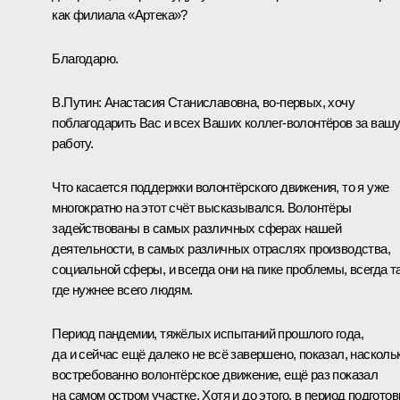
как филиала «Артека»?
Благодарю.
В.Путин:
Анастасия Станиславовна, во-первых, хочу
поблагодарить Вас и всех Ваших коллег-волонтёров за ваш
работу.
Что касается поддержки волонтёрского движения, то я уже
многократно на этот счёт высказывался. Волонтёры
задействованы в самых различных сферах нашей
деятельности, в самых различных отраслях производства,
социальной сферы, и всегда они на пике проблемы, всегда т
где нужнее всего людям.
Период пандемии, тяжёлых испытаний прошлого года,
да и сейчас ещё далеко не всё завершено, показал, насколь
востребованно волонтёрское движение, ещё раз показал
на самом остром участке. Хотя и до этого, в период подготов