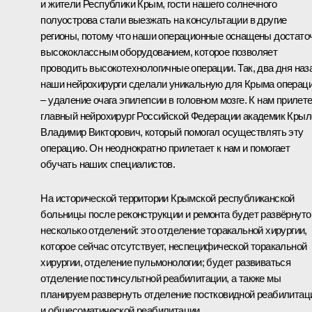
и жители Республики Крым, гости нашего солнечного
полуострова стали выезжать на консультации в другие
регионы, потому что наши операционные оснащены достато
высококлассным оборудованием, которое позволяет
проводить высокотехнологичные операции. Так, два дня наз
наши нейрохирурги сделали уникальную для Крыма операц
‒ удаление очага эпилепсии в головном мозге. К нам прилет
главный нейрохирург Российской Федерации академик Крыл
Владимир Викторович, который помогал осуществлять эту
операцию. Он неоднократно прилетает к нам и помогает
обучать наших специалистов.
На исторической территории Крымской республиканской
больницы после реконструкции и ремонта будет развёрнуто
несколько отделений: это отделение торакальной хирургии,
которое сейчас отсутствует, неспецифической торакальной
хирургии, отделение пульмонологии; будет развиваться
отделение постинсультной реабилитации, а также мы
планируем развернуть отделение постковидной реабилитац
и общесоматической реабилитации.