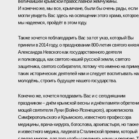
величайшей крымской православной жемчужины.
И конечно же, мы все, крымчане, были бы очень рады, если
могли увидеть Вас здесь на освящении этого храма, которое
мы надеемся, пройдёт в этом году.
Также хочется поблагодарить Вас за тот указ, который Вы
приняли в 2014 году, о праздновании 800-летия святого князя
Александра Невского как государственного деятеля
и полководца, как святого нашей русской земли, святого
защитника, святого собирателя, потому что именно на приме
таких исторических деятелей нам и следует воспитывать н
молодёжь, строить будущее нашего государства.
Конечно же, хочется поздравить Вас и с сегодняшним
праздником ‒ днём крымской весны и днём памяти обретени
мощей святителя Луки (Войно-Ясенецкого), архиепископа
Симферопольского и Крымского, известного профессора
медицины, врача-хирурга, богослова, архипастыря, но также
и известного медика, лауреата Сталинской премии, который
сделал многое, для того чтобы соединить науку и религию. Т