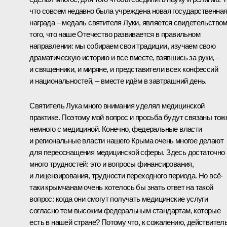
что совсем недавно была учреждена новая государственна
награда ‒ медаль святителя Луки, является свидетельство
того, что наше Отечество развивается в правильном
направлении: мы собираем свои традиции, изучаем свою
драматическую историю и все вместе, взявшись за руки, ‒
и священники, и миряне, и представители всех конфессий
и национальностей, ‒ вместе идём в завтрашний день.
Святитель Лука много внимания уделял медицинской
практике. Поэтому мой вопрос и просьба будут связаны тож
немного с медициной. Конечно, федеральные власти
и региональные власти нашего Крыма очень многое делают
для переоснащения медицинской сферы. Здесь достаточно
много трудностей: это и вопросы финансирования,
и лицензирования, трудности переходного периода. Но всё-
таки крымчанам очень хотелось бы знать ответ на такой
вопрос: когда они смогут получать медицинские услуги
согласно тем высоким федеральным стандартам, которые
есть в нашей стране? Потому что, к сожалению, действител