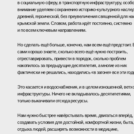
в социальную сферу, в транспортную инфраструктуру, особ
внимание уделяем сохранению историко-культурного насле
древней, героической, без преувеличения священной для на
крымской земли. Словом, работа идёт постоянно, системно
и по всем ключевым направлениям.
Но сделать ещё больше, конечно, нам всем ещё предстоит.
сами хорошо знаете, сколько всего ещё нужно построить,
отреставрировать, привести в порядок, сколько проблем
накопилось за предыдущие десятилетия, а многие из них
фактически не решались, находились «в загоне» все эти год
Это касается и водоснабжения, и в целом изношенной, ветх
инфраструктуры. Ничего не вкладывалось десятилетиями,
только выкачивали отсюда ресурсы.
Нам нужно быстрее навёрстывать время, двигаться вперёд,
создавать условия для достойной, комфортной жизни, быта,
отдыха людей, расширять возможности в медицине,