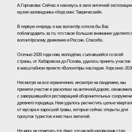
А.Горчакова:
Сейчас я нахожусь в зале античной экспозиции
музея-заповедника «Херсонес Таврический».
В первую очередь я как волонтёр хотела бы Вас
поблагодарить за то, что такое большое внимание уделяетс
волонтёрскому движению в России. Спасибо.
Осенью 2020 года нам, молодёжи, съехавшейся со всей
страны, от Хабаровска до Пскова, удалось принять участие
в масштабном проекте «Волонтёры наследия. Херсонес-202
Несмотря на все ограничения, несмотря на пандемию, мы
приняли участие в раскопках на античной дороге, ознакомил
с завершившейся реставрацией оборонительных сооружени
древнего городища. Нам удалось расчистить целые кварта
от мусора и заросшей травы, которые сейчас открыты для
прогулок туристов и местных жителей.
Не могу не отметить тот факт, что музей-заповедник стал