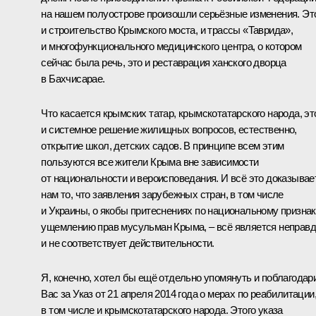
на нашем полуострове произошли серьёзные изменения. Эт
и строительство Крымского моста, и трассы «Таврида»,
и многофункционального медицинского центра, о котором
сейчас была речь, это и реставрация ханского дворца
в Бахчисарае.
Что касается крымских татар, крымскотатарского народа, эт
и системное решение жилищных вопросов, естественно,
открытие школ, детских садов. В принципе всем этим
пользуются все жители Крыма вне зависимости
от национальности и вероисповедания. И всё это доказывае
нам то, что заявления зарубежных стран, в том числе
и Украины, о якобы притеснениях по национальному признак
ущемлению прав мусульман Крыма, ‒ всё является неправ
и не соответствует действительности.
Я, конечно, хотел бы ещё отдельно упомянуть и поблагодар
Вас за Указ от 21 апреля 2014 года о мерах по реабилитации
в том числе и крымскотатарского народа. Этого указа