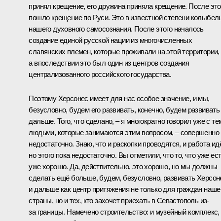
принял крещение, его дружина приняла крещение. После это
пошло крещение по Руси. Это в известной степени колыбел
нашего духовного самосознания. После этого началось
создание единой русской нации из многочисленных
славянских племен, которые проживали на этой территории,
а впоследствии это был один из центров создания
централизованного российского государства.
Поэтому Херсонес имеет для нас особое значение, и мы,
безусловно, будем его развивать, конечно, будем развивать
дальше. Того, что сделано, ‒ я многократно говорил уже с те
людьми, которые занимаются этим вопросом, ‒ совершенно
недостаточно. Знаю, что и раскопки проводятся, и работа идё
но этого пока недостаточно. Вы отметили, что то, что уже ест
уже хорошо. Да, действительно, это хорошо, но мы должны
сделать ещё больше, будем, безусловно, развивать Херсон
и дальше как центр притяжения не только для граждан наше
страны, но и тех, кто захочет приехать в Севастополь из-
за границы. Намечено строительство: и музейный комплекс,