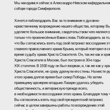
Мы находимся сейчас в Александро-Невском кафедрально
соборе города Симферополя.
Хочется поблагодарить Вас за то внимание к духовно-
нравственному возрождению нашего общества, которому В
уделяете большое внимание, свидетельством чего являютс
только что произнесённые Вами слова. Поблагодарить за то
что Вы согласились взять под свой патронат воссоздание эт
главного православного храма Крыма, который повторил в с
время судьбу храма Христа Спасителя. Он, так же как и хра
Христа Спасителя в Москве, был построен в 30-е годы
XIX столетия. В 1930 году он был взорван, и, так же как у хр
Христа Спасителя, не сразу дрогнули его стены. На месте р
этого храма долгое время был сквер Победы. Но затем
правящему архиерею владыке Лазарю удалось убедить
общественность, и ветеранскую прежде всего,
в необходимости воссоздания этого храма. Благодаря тому 
Вы согласились взять под свой президентский патронат,
сейчас в целом завершены работы по возрождению этой