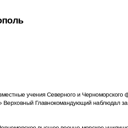
ополь
вместные учения Северного и Черноморского ф
» Верховный Главнокомандующий наблюдал за
 Черноморское высшее военно-морское училищ