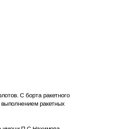
лотов. С борта ракетного
 выполнением ракетных
е имени П.С.Нахимова