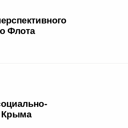
перспективного
о Флота
социально-
я Крыма