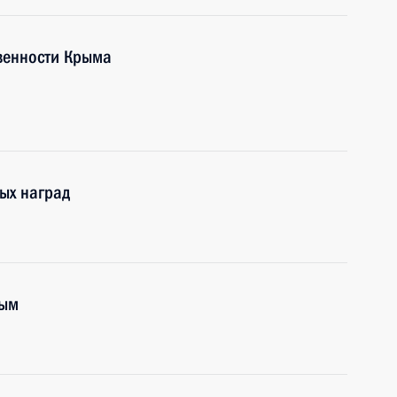
венности Крыма
ых наград
рым