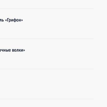
ль «Грифон»
очные волки»