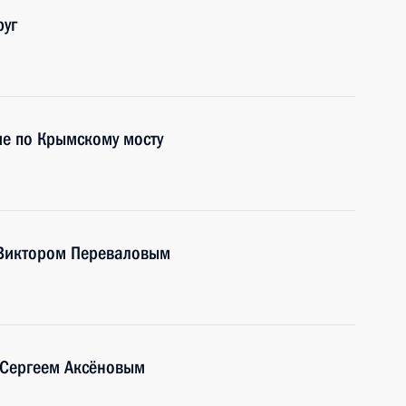
руг
е по Крымскому мосту
 Виктором Переваловым
 Сергеем Аксёновым