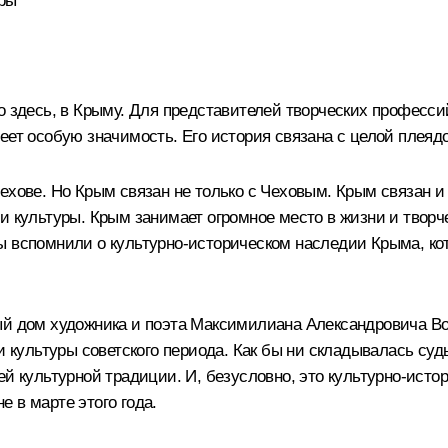
уры
 здесь, в Крыму. Для представителей творческих профессий,
меет особую значимость. Его история связана с целой плея
ехове. Но Крым связан не только с Чеховым. Крым связан и 
и культуры. Крым занимает огромное место в жизни и творч
ы вспомнили о культурно-историческом наследии Крыма, кот
ный дом художника и поэта Максимилиана Александровича В
и культуры советского периода. Как бы ни складывалась суд
ей культурной традиции. И, безусловно, это культурно-исто
 в марте этого года.