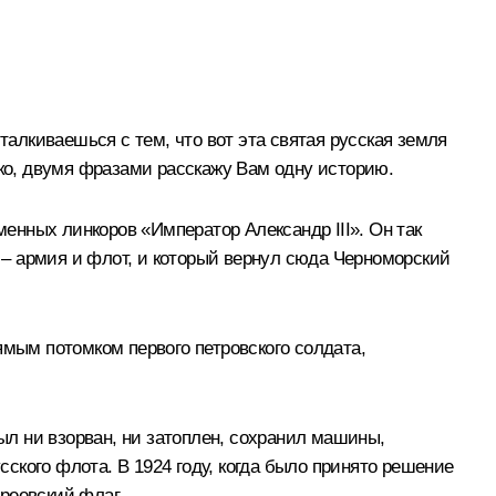
талкиваешься с тем, что вот эта святая русская земля
тко, двумя фразами расскажу Вам одну историю.
менных линкоров «Император Александр III». Он так
а – армия и флот, и который вернул сюда Черноморский
рямым потомком первого петровского солдата,
был ни взорван, ни затоплен, сохранил машины,
сского флота. В 1924 году, когда было принято решение
дреевский флаг.