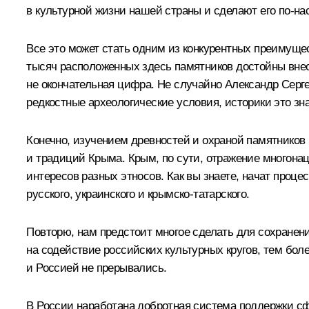
в культурной жизни нашей страны и сделают его по‑н
Все это может стать одним из конкурентных преимущес
тысяч расположенных здесь памятников достойны внесе
не окончательная цифра. Не случайно Александр Сер
редкостные археологические условия, историки это зна
Конечно, изучением древностей и охраной памятников 
и традиций Крыма. Крым, по сути, отражение многонац
интересов разных этносов. Как вы знаете, начат проц
русского, украинского и крымско-татарского.
Повторю, нам предстоит многое сделать для сохранени
на содействие российских культурных кругов, тем бо
и Россией не прерывались.
В России наработана добротная система поддержки сфер