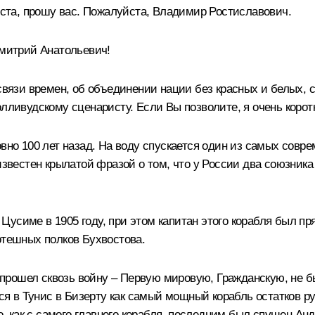
уйста, прошу вас. Пожалуйста, Владимир Ростиславович.
итрий Анатольевич!
связи времен, об объединении нации без красных и белых, с
олливудскому сценаристу. Если Вы позволите, я очень коро
вно 100 лет назад. На воду спускается один из самых совре
 известен крылатой фразой о том, что у России два союзник
в Цусиме в 1905 году, при этом капитан этого корабля был п
отешных полков Бухвостова.
он прошел сквозь войну – Первую мировую, Гражданскую, не 
лся в Тунис в Бизерту как самый мощный корабль остатков ру
го, как с самого главного корабля, последним был спущен Ан