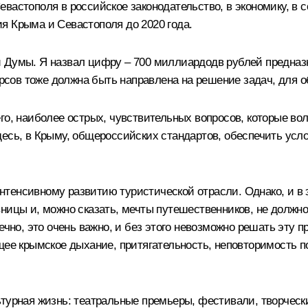
евастополя в российское законодательство, в экономику, в
я Крыма и Севастополя до 2020 года.
 Думы. Я назвал цифру – 700 миллиардодв рублей предназн
сурсов тоже должна быть направлена на решение задач, для 
его, наиболее острых, чувствительных вопросов, которые в
есь, в Крыму, общероссийских стандартов, обеспечить услов
енсивному развитию туристической отрасли. Однако, и в э
вницы и, можно сказать, мечты путешественников, не должн
ечно, это очень важно, и без этого невозможно решать эту 
щее крымское дыхание, притягательность, неповторимость по
ьтурная жизнь: театральные премьеры, фестивали, творческ