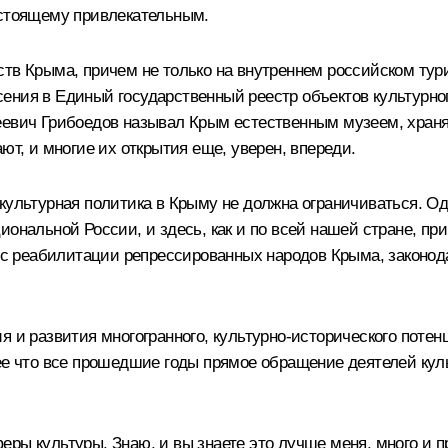
астоящему привлекательным.
тв Крыма, причем не только на внутреннем российском тур
ния в Единый государственный реестр объектов культурного
геевич Грибоедов называл Крым естественным музеем, хран
ют, и многие их открытия еще, уверен, впереди.
культурная политика в Крыму не должна ограничиваться. О
иональной России, и здесь, как и по всей нашей стране, пр
есс реабилитации репрессированных народов Крыма, законод
я и развития многогранного, культурно-исторического потен
лее что все прошедшие годы прямое обращение деятелей ку
ы культуры. Знаю, и вы знаете это лучше меня, много и про