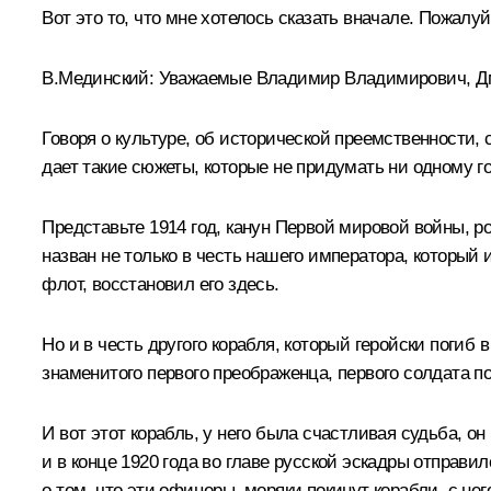
Вот это то, что мне хотелось сказать вначале. Пожал
В.Мединский:
Уважаемые Владимир Владимирович, Дм
Говоря о культуре, об исторической преемственности, 
дает такие сюжеты, которые не придумать ни одному г
Представьте 1914 год, канун Первой мировой войны, ро
назван не только в честь нашего императора, который
флот, восстановил его здесь.
Но и в честь другого корабля, который геройски погиб 
знаменитого первого преображенца, первого солдата п
И вот этот корабль, у него была счастливая судьба, 
и в конце 1920 года во главе русской эскадры отправи
о том, что эти офицеры, моряки покинут корабли, с не