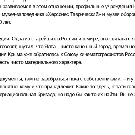
ы развиваемся в этом отношении, профильные учреждения К
ся музея-заповедника «Херсонес Таврический» и музея обо
 лет.
дии. Одна из старейших в России и в мире, она связана с
говорят, шутил, что Ялта – чисто киношный город, временн
ия Крыма уже обратилась к Союзу кинематографистов Росси
есть чисто материального характера.
менты, там не разобраться пока с собственниками, – и у на
 понятно, кому и что принадлежит. Какие‑то здесь, кстати го
рнациональная бригада, но надо бы как‑то их найти. Вы не з