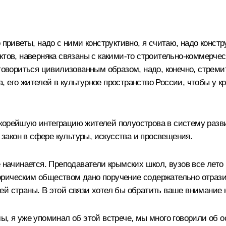
приветы, надо с ними конструктивно, я считаю, надо констр
ктов, наверняка связаны с какими‑то строительно-коммерчес
оговориться цивилизованным образом, надо, конечно, стрем
 его жителей в культурное пространство России, чтобы у 
корейшую интеграцию жителей полуострова в систему разви
акон в сфере культуры, искусства и просвещения.
е начинается. Преподаватели крымских школ, вузов все лет
рическим обществом дано поручение содержательно отрази
й страны. В этой связи хотел бы обратить ваше внимание 
ы, я уже упоминал об этой встрече, мы много говорили об 