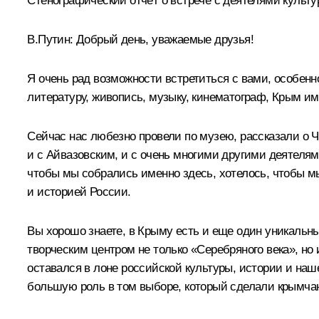
Стенографический отчёт о встрече с деятелями культ
В.Путин:
Добрый день, уважаемые друзья!
Я очень рад возможности встретиться с вами, особенно
литературу, живопись, музыку, кинематограф, Крым и
Сейчас нас любезно провели по музею, рассказали о Ч
и с Айвазовским, и с очень многими другими деятелям
чтобы мы собрались именно здесь, хотелось, чтобы м
и историей России.
Вы хорошо знаете, в Крыму есть и еще один уникаль
творческим центром не только «Серебряного века», но 
оставался в лоне российской культуры, истории и наш
большую роль в том выборе, который сделали крымчане