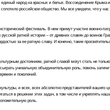
л единый народ на красных и белых. Воссоединение Крыма и
сплотило российское общество. Мы все увидели, что у нас 
о-исторический фестиваль. В нем примут участие военно-п
и русской ратной истории – от древних славян до воинов Гр
рдостью за ее ратную славу. И конечно, такие просветител
культурным достоянием, ратной славой могут стать не толь
и сыграть уникальную объединительную роль, помочь залеч
 времен и поколений.
 культуры, и всех, всех абсолютно представителей вашего ц
игаться в решении этих задач, в том числе и укреплять наш
положительную роль.