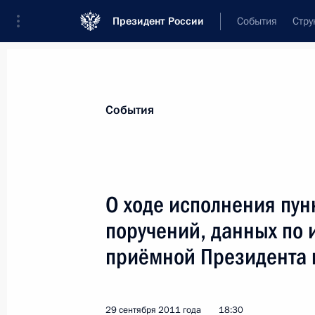
Президент России
События
Стру
Материалы по выбранной теме
События
Чеченская Республика,
86 результа
О ходе исполнения пун
Показа
поручений, данных по 
приёмной Президента 
Встреча с Главой Чечни Рамзаном
5 февраля 2013 года, 18:50
29 сентября 2011 года
18:30