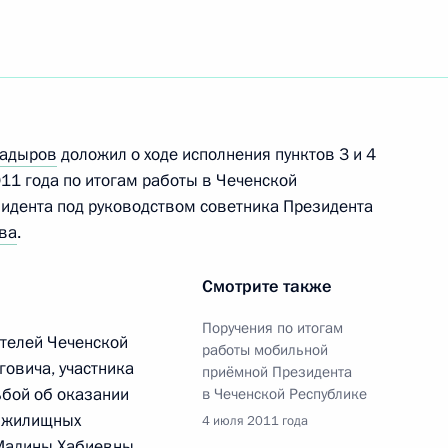
дников противопожарной
Кадыров
доложил о ходе исполнения пунктов 3 и 4
11 года по итогам работы в Чеченской
оводящих сотрудников МЧС
идента под руководством советника Президента
ва
.
Смотрите также
Поручения по итогам
х спецоперации на границе
ителей Чеченской
работы мобильной
овича, участника
приёмной Президента
ьбой об оказании
в Чеченской Республике
х жилищных
4 июля 2011 года
 Мадины Хабиевны