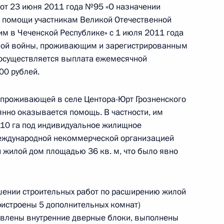
от 23 июня 2011 года №95 «О назначении
 помощи участникам Великой Отечественной
 в Чеченской Республике» с 1 июля 2011 года
ной войны, проживающим и зарегистрированным
по ликвидации последствий
 осуществляется выплата ежемесячной
00 рублей.
 проживающей в селе Центора-Юрт Грозненского
янно оказывается помощь. В частности, им
,10 га под индивидуальное жилищное
я поручений, данных
международной некоммерческой организацией
мной Президента в Чеченской
н жилой дом площадью 36 кв. м, что было явно
шении строительных работ по расширению жилой
ристроены 5 дополнительных комнат)
овлены внутренние дверные блоки, выполнены
я поручений по итогам