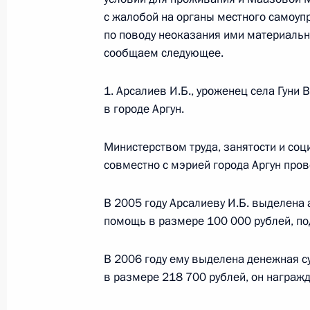
с жалобой на органы местного самоуп
Кадровые изменения в Федерально
по поводу неоказания ими материаль
за оборотом наркотиков
сообщаем следующее.
18 ноября 2011 года, 10:10
1. Арсалиев И.Б., уроженец села Гуни
в городе Аргун.
Продлён контроль исполнения пункт
Министерством труда, занятости и со
данных по итогам работы мобильн
совместно с мэрией города Аргун про
в Чеченской Республике
8 ноября 2011 года, 20:30
В 2005 году Арсалиеву И.Б. выделена
помощь в размере 100 000 рублей, по
О ходе исполнения пунктов 3 и 4 п
В 2006 году ему выделена денежная с
по итогам работы мобильной приё
в размере 218 700 рублей, он награж
Республике