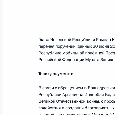
О назначении на должность сотру
службы
12 июня 2012 года, 11:50
Глава Чеченской Республики
Рамзан 
перечня поручений, данных 30 июня 20
Освобождён от должности ряд рук
Республике мобильной приёмной През
Российской Федерации
Мурата Зязико
8 марта 2012 года, 11:00
Текст документа:
Президенту доложили о результата
В связи с обращением в Ваш адрес ж
Чечни и Дагестана
Республики Арсалиева Индербая Бедиг
Великой Отечественной войны, с прос
18 февраля 2012 года, 22:00
содействия в создании благоприятны
условий для проживания и Маазовой