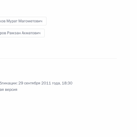
в возглавил работу приёмной
ков Мурат Магометович
ров Рамзан Ахматович
идента будет работать
бликации:
29 сентября 2011 года, 18:30
ая версия
ом комитете