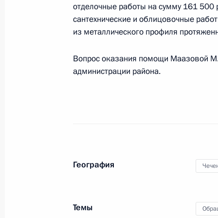
отделочные работы на сумму 161 500 
работы мобильной приёмной в Чеч
сантехнические и облицовочные работы
3 августа 2011 года, 19:00
из металлического профиля протяженн
Вопрос оказания помощи Маазовой М.Х
администрации района.
О ходе исполнения пункта 2 перечн
по итогам работы мобильной приё
Республике
16 июля 2011 года, 13:00
Поручения по итогам работы моби
География
Чече
в Чеченской Республике
4 июля 2011 года, 13:00
Темы
Обра