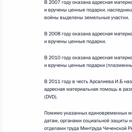
В 2007 году оказана адресная матери
29 сентября 2011 года, 18:30
и вручены ценные подарки, наследник
войны выделены земельные участки.
О ходе исполнения поручений, дан
В 2008 году оказана адресная матери
мобильной приёмной Президента в
и вручены ценные подарки.
20 сентября 2011 года, 13:10
В 2010 году оказана адресная матери
и вручены ценные подарки (плазменны
Кадровые изменения в Госнаркоко
В 2011 году в честь Арсалиева И.Б наз
20 сентября 2011 года, 12:00
адресная материальная помощь в раз
(DVD).
Об исполнении пункта 1 перечня п
Помимо указанных единовременных м
работы мобильной приёмной Прези
датам, органами социальной защиты 
Республике
отделами труда Минтруда Чеченской Р