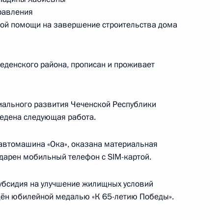
равления
й службе по контролю
ной помощи на завершение строительства дома
 Веденского района, прописан и проживает
ов 1 и 2 перечня поручений,
циального развития Чеченской Республики
ой приёмной Президента
ведена следующая работа.
 автомашина «Ока», оказана материальная
дарен мобильный телефон с SIM-картой.
еречня поручений, данных
убсидия на улучшение жилищных условий
мной Президента в Чеченской
дён юбилейной медалью «К 65-летию Победы».