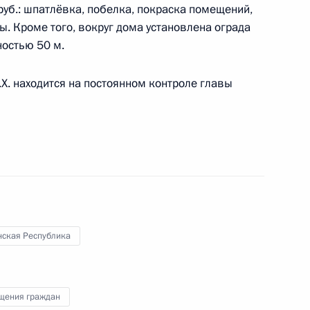
руб.: шпатлёвка, побелка, покраска помещений,
енской Республике
. Кроме того, вокруг дома установлена ограда
остью 50 м.
. находится на постоянном контроле главы
я поручений, данных
мной Президента в Чеченской
льной приёмной Президента
нская Республика
щения граждан