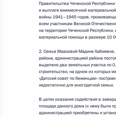
Правительства Чеченской Республики 
12 сентября 2011 года, 19:00
и выплате ежемесячной материальной
войны 1941–1945 годов, проживающим
всем участникам Великой Отечествен
Президент информирован о мерах 
на территории Чеченской Республики,
взрывов в Грозном
материальной помощи в размере 10 0
31 августа 2011 года, 15:30
2. Семье Маазовой Мадине Хабиевне,
района, администрацией района посто
выделено два земельных участка по 0
О ходе исполнения пункта 1 перечн
строительство, на одном из которых 
по итогам работы мобильной приё
«Датский совет по беженцам» построе
Республике 30 июня 2011 года
недостаточно для многодетной семьи.
17 августа 2011 года, 19:30
В целях оказания содействия в завер
площади данного дома (к нему были п
администрацией приобретены и устан
О ходе исполнения пункта 2 перечн