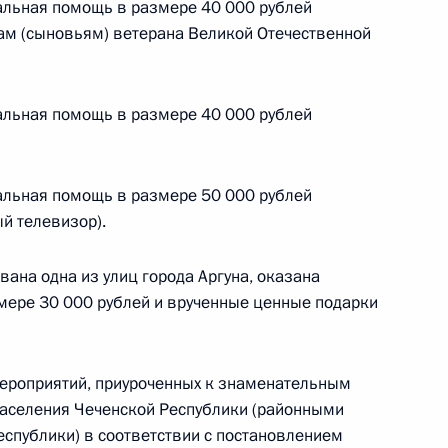
альная помощь в размере 40 000 рублей
ам (сыновьям) ветерана Великой Отечественной
ных по итогам работы
альная помощь в размере 40 000 рублей
 Чеченской Республике
альная помощь в размере 50 000 рублей
й телевизор).
нтроле
вана одна из улиц города Аргуна, оказана
мере 30 000 рублей и врученные ценные подарки
оручений, данных по итогам
ероприятий, приуроченных к знаменательным
дента в Чеченской
населения Чеченской Республики (районными
еспублики) в соответствии с постановлением