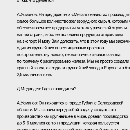
о том, что делается.
А.Усманов: На предприятиях «Металлоинвеста» производит
самое большое количество железорудного сырья, которым
обеспечиваем все предприятия металлургической отрасли
нашей страны, и более половины продукции отправляем
на экспорт. И могу Вам доложить, что в этом году мы законч
один из крупнейших инвестиционных проектов
по строительству нового, технологически нового завода
по горячему брикетированию железа. Мы не просто создали
крупный завод, а создали крупнейший завод в Европе и в Аз
2,5 миллиона тонн.
Д.Медведев: Где он находится?
А.Усманов: Он находится в городе Губкине Белгородской
области. Мы ставим перед собой задачу создать это
производство как крупнейшее в мире, доведя производство
до 5–6 миллионов тонн продукции, которая пользуется
огромным спросом из‑за своей экологической чистоты – как