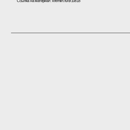
Ссылка на материал:
kremlin.ru/d/10818