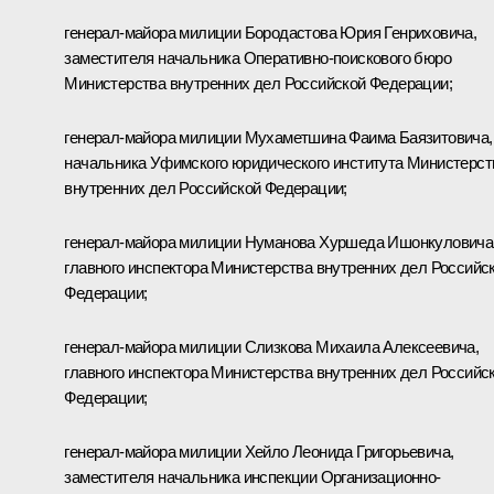
генерал-майора милиции Бородастова Юрия Генриховича,
заместителя начальника Оперативно-поискового бюро
Министерства внутренних дел Российской Федерации;
генерал-майора милиции Мухаметшина Фаима Баязитовича,
начальника Уфимского юридического института Министерст
внутренних дел Российской Федерации;
генерал-майора милиции Нуманова Хуршеда Ишонкуловича
главного инспектора Министерства внутренних дел Российс
Федерации;
генерал-майора милиции Слизкова Михаила Алексеевича,
главного инспектора Министерства внутренних дел Российс
Федерации;
генерал-майора милиции Хейло Леонида Григорьевича,
заместителя начальника инспекции Организационно-