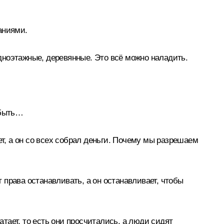
аниями.
дноэтажные, деревянные. Это всё можно наладить.
 быть…
ет, а он со всех собрал деньги. Почему мы разрешаем
права останавливать, а он останавливает, чтобы
атает, то есть они просчитались, а люди сидят