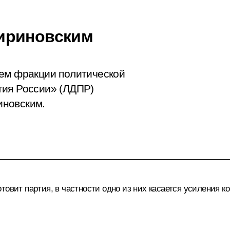
ириновским
лем фракции политической
тия России» (ЛДПР)
иновским.
товит партия, в частности одно из них касается усиления 