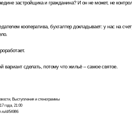
дине застройщика и гражданина? И он не может, не контролир
ателем кооператива, бухгалтер докладывает: у нас на счету
ело.
роработает.
й вариант сделать, потому что жильё – самое святое.
овости
,
Выступления и стенограммы
17 года, 21:00
n.ru/d/54986