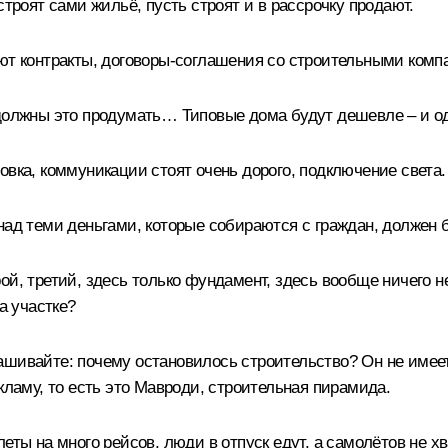
строят сами жильё, пусть строят и в рассрочку продают.
ют контракты, договоры-соглашения со строительными комп
 должны это продумать… Типовые дома будут дешевле – и о
овка, коммуникации стоят очень дорого, подключение света.
над теми деньгами, которые собираются с граждан, должен
ой, третий, здесь только фундамент, здесь вообще ничего н
а участке?
шивайте: почему остановилось строительство? Он не имеет 
кламу, то есть это Мавроди, строительная пирамида.
еты на много рейсов, люди в отпуск едут, а самолётов не хв