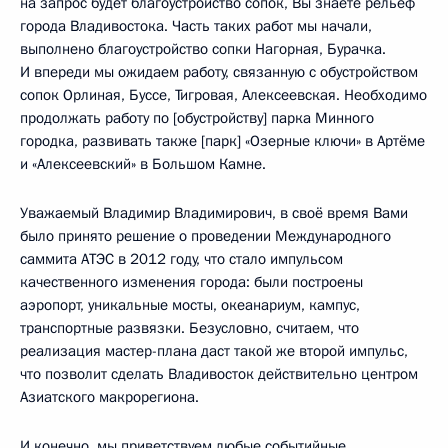
на запрос будет благоустройство сопок, Вы знаете рельеф
города Владивостока. Часть таких работ мы начали,
выполнено благоустройство сопки Нагорная, Бурачка.
И впереди мы ожидаем работу, связанную с обустройством
сопок Орлиная, Буссе, Тигровая, Алексеевская. Необходимо
продолжать работу по [обустройству] парка Минного
городка, развивать также [парк] «Озерные ключи» в Артёме
и «Алексеевский» в Большом Камне.
Уважаемый Владимир Владимирович, в своё время Вами
было принято решение о проведении Международного
саммита АТЭС в 2012 году, что стало импульсом
качественного изменения города: были построены
аэропорт, уникальные мосты, океанариум, кампус,
транспортные развязки. Безусловно, считаем, что
реализация мастер-плана даст такой же второй импульс,
что позволит сделать Владивосток действительно центром
Азиатского макрорегиона.
И конечно, мы приветствуем любые событийные