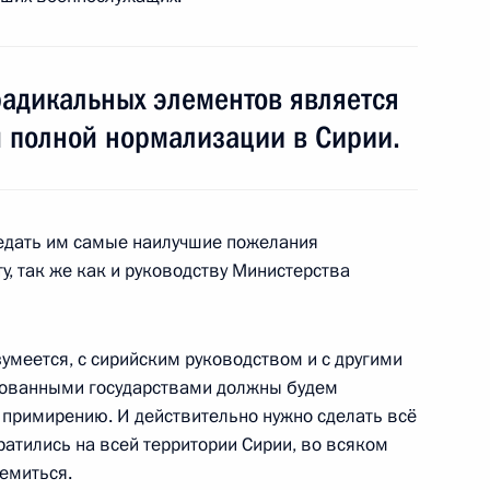
радикальных элементов является
ть предыдущие материалы
 полной нормализации в Сирии.
ередать им самые наилучшие пожелания
енно-Морского Флота
у, так же как и руководству Министерства
зумеется, с сирийским руководством и с другими
есованными государствами должны будем
 примирению. И действительно нужно сделать всё
ратились на всей территории Сирии, во всяком
ные
Официальные
Правовая и
сетевые ресурсы
техническая
ремиться.
ссии
Президента России
информация