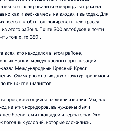
ки мы контролировали все маршруты прохода –
о развития Арктики
вно как и веб-камеры на входах и выходах. Для
х постов, чтобы контролировать всю трассу
 из этого района. Почти 300 автобусов и почти
ть точно, то 380).
геем Шойгу и Министром
 всех, кто находился в этом районе,
м
ённых Наций, международных организаций.
оказал Международный Красный Крест
ения. Суммарно от этих двух структур принимали
 почти 60 специалистов.
роны Сергеем Шойгу
 вопрос, касающийся разминирования. Мы, для
ход из этих коридоров, вынуждены были
анее боевиками площадей и территорий. Это
ех погодных условий, которые сложились.
Министерства обороны