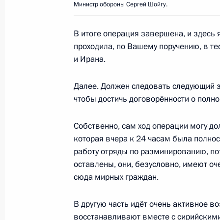
Министр обороны Сергей Шойгу.
Совещание с постоянными членами
В итоге операция завершена, и здесь я
11 марта 2016 года, 16:30
проходила, по Вашему поручению, в те
и Ирана.
Далее. Должен следовать следующий э
Единый день приёмки военной про
чтобы достичь договорённости о полно
11 марта 2016 года, 15:45
Собственно, сам ход операции могу до
которая вчера к 24 часам была полнос
Доклад Министерства обороны о х
работу отряды по разминированию, по
округе
оставлены, они, безусловно, имеют о
сюда мирных граждан.
11 февраля 2016 года, 17:35
В другую часть идёт очень активное 
восстанавливают вместе с сирийскими