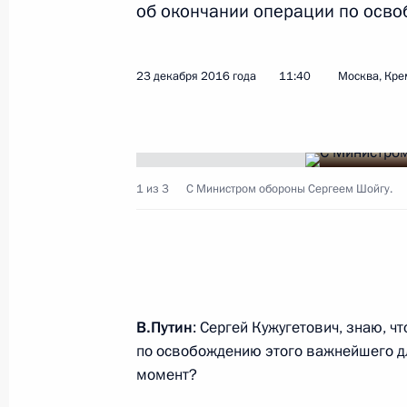
об окончании операции по осво
Показа
23 декабря 2016 года
11:40
Москва, Кре
Встреча с руководством Минобор
военных округов и Северным флот
22 декабря 2017 года, 16:20
1 из 3
С Министром обороны Сергеем Шойгу.
Расширенное заседание коллегии 
22 декабря 2017 года, 15:50
В.Путин
: Сергей Кужугетович, знаю, ч
Поездка в Тыву, 1–3 августа
по освобождению этого важнейшего дл
момент?
7 августа 2017 года, 09:00