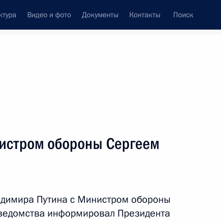
ктура
Видео и фото
Документы
Контакты
Поиск
Все персоны
нистром обороны Сергеем
Подписаться на ленту
адимира Путина с Министром обороны
 ведомства информировал Президента