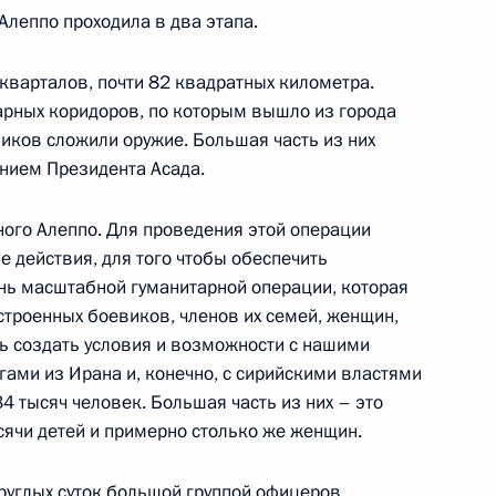
Алеппо проходила в два этапа.
теля Николая Чудотворца
кварталов, почти 82 квадратных километра.
арных коридоров, по которым вышло из города
виков сложили оружие. Большая часть из них
нием Президента Асада.
ного Алеппо. Для проведения этой операции
ямой линии с Владимиром
 действия, для того чтобы обеспечить
ень масштабной гуманитарной операции, которая
троенных боевиков, членов их семей, женщин,
ось создать условия и возможности с нашими
гами из Ирана и, конечно, с сирийскими властями
 РГО
34 тысяч человек. Большая часть из них – это
ысячи детей и примерно столько же женщин.
руглых суток большой группой офицеров