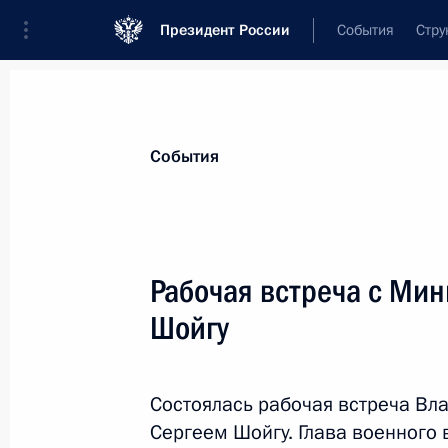
Президент России
События
Стру
Материалы по выбранной персоне
События
Шойгу
,
Сергей
Кужугетович
Секретарь Совета Безопасности
Рабочая встреча с Ми
Шойгу
Лента событий
Состоялась рабочая встреча Вл
Сергеем Шойгу. Глава военного