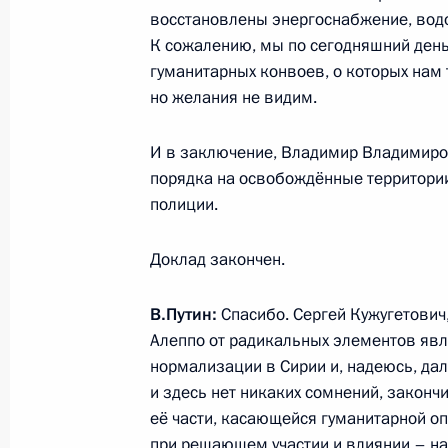
Расширенное заседание коллегии 
восстановлены энергоснабжение, вод
К сожалению, мы по сегодняшний день
11 декабря 2015 года, 14:00
гуманитарных конвоев, о которых нам
но желания не видим.
Встреча с главой Минобороны Сер
И в заключение, Владимир Владимиров
8 декабря 2015 года, 22:35
порядка на освобождённые территории
полиции.
Доклад закончен.
Совещание с руководством Минобо
Вооружённых Сил России в Сирии
В.Путин:
Спасибо. Сергей Кужугетович
20 ноября 2015 года, 17:40
Алеппо от радикальных элементов яв
нормализации в Сирии и, надеюсь, дал
и здесь нет никаких сомнений, закон
Совещание о действиях Вооружённы
её части, касающейся гуманитарной оп
при решающем участии и влиянии – н