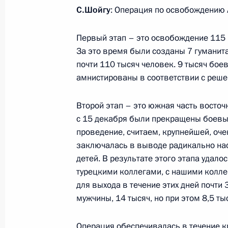
С.Шойгу
: Операция по освобождению 
Посещение Морского собора святи
Первый этап – это освобождение 115 
в Кронштадте
За это время были созданы 7 гуманит
30 июля 2017 года, 13:00
почти 110 тысяч человек. 9 тысяч бое
амнистированы в соответствии с реше
Второй этап – это южная часть восточ
Перечень поручений по итогам Пр
с 15 декабря были прекращены боевые
Путиным
проведение, считаем, крупнейшей, оч
22 июня 2017 года, 16:00
заключалась в выводе радикально нас
детей. В результате этого этапа удал
турецкими коллегами, с нашими колле
Заседание попечительского совета
для выхода в течение этих дней почти 
мужчины, 14 тысяч, но при этом 8,5 т
24 апреля 2017 года, 17:40
Операция обеспечивалась в течение к