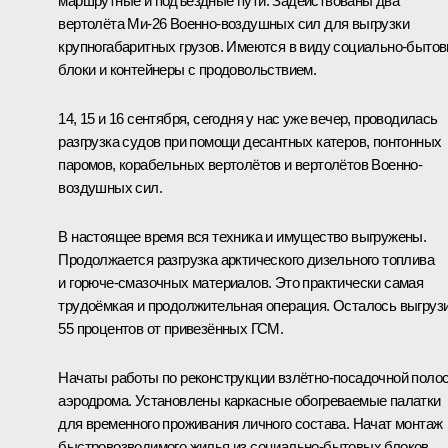
маршрутные и подъездные пути. Задействованы два
вертолёта Ми‑26 Военно-воздушных сил для выгрузки
крупногабаритных грузов. Имеются в виду социально-быто
блоки и контейнеры с продовольствием.
14, 15 и 16 сентября, сегодня у нас уже вечер, проводилась
разгрузка судов при помощи десантных катеров, понтонных
паромов, корабельных вертолётов и вертолётов Военно-
воздушных сил.
В настоящее время вся техника и имущество выгружены.
Продолжается разгрузка арктического дизельного топлива
и горюче-смазочных материалов. Это практически самая
трудоёмкая и продолжительная операция. Осталось выгруз
55 процентов от привезённых ГСМ.
Начаты работы по реконструкции взлётно-посадочной поло
аэродрома. Установлены каркасные обогреваемые палатки
для временного проживания личного состава. Начат монтаж
быстровозводимого жилья из социально-бытовых блоков,