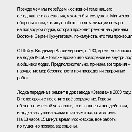
Прежде чем мы перейдём к основной теме нашего
сегодняшнего совещания, я хотел бы послушать Министра
обороны о том, как идут работы по локализации пожара
на подводной лодке, которая проходит ремонт на Дальнем
Востоке. Сергей Кужугетович, пожалуйста, что там произош
С.Шойгу:
Владимир Владимирович, в 4.30, время московское
на лодке К‑150 «Томск» произошло возгорание не внутри лод
а обшивки лодки. Предположительно, причина возгорания –
нарушение мер безопасности при проведении сварочных
работ.
Лодка передана в ремонт в док завода «Звезда» в 2009 году.
В те же сроки с неё снято всё вооружение. Говоря
об энергетической установке, то выполнены все действия,
и лодка заглушена всеми штатными поглотителями.
На 13 часов 15 минут, время московское, все работы
по тушению пожара завершены.