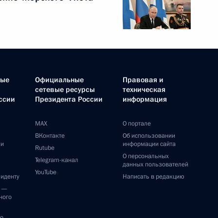
ные
Официальные
Правовая и
сетевые ресурсы
техническая
ссии
Президента России
информация
MAX
О портале
ВКонтакте
Об использовании
ии
информации сайта
Rutube
О персональных
Telegram-канал
данных пользователей
YouTube
зиденту
Написать в редакцию
и —
ного
по