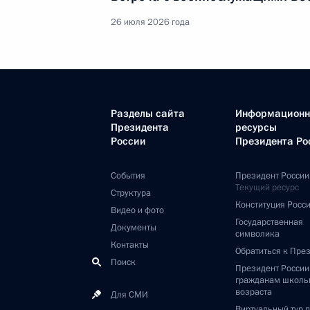
26 июля 2026 года
Разделы сайта
Информацион
Президента
ресурсы
России
Президента Ро
События
Президент России
Текущий ресурс
Структура
Конституция Росс
Видео и фото
Государственная
Документы
символика
Контакты
Обратиться к Пре
Поиск
Президент Росси
гражданам школь
возраста
Для СМИ
Виртуальный тур 