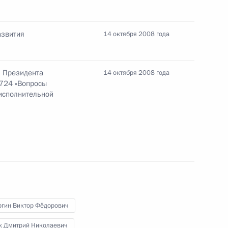
Республики Ингушетии
азвития
14 октября 2008 года
ии по вопросам социально-
з Президента
14 октября 2008 года
го федерального округа
№724 «Вопросы
 исполнительной
 комиссии по реализации
ления соотечественников,
ргин Виктор Фёдорович
к Дмитрий Николаевич