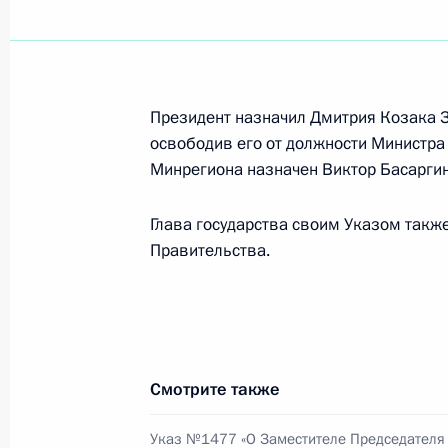
Показа
Стенографический отчёт о заседан
Президент назначил Дмитрия Козака 
физической культуры и спорта, спо
освободив его от должности Министра
подготовке и проведению XXII Олим
Минрегиона назначен Виктор Басаргин
Паралимпийских зимних игр 2014 
23 марта 2009 года, 18:50
Глава государства своим Указом такж
Правительства.
Дмитрий Медведев внёс изменения 
организационного комитета «Побе
28 января 2009 года, 20:00
Смотрите также
Указ №1477 «О Заместителе Председателя