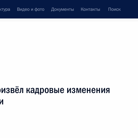
ктура
Видео и фото
Документы
Контакты
Поиск
Все персоны
оизвёл кадровые изменения
и
Подписаться на ленту