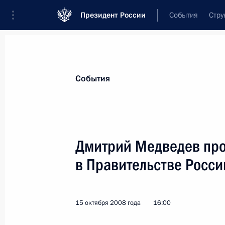
Президент России
События
Стру
Материалы по выбранной персоне
События
Басаргин
,
Виктор
Фёдорович
Дмитрий Медведев пр
в Правительстве Росси
Лента событий
15 октября 2008 года
16:00