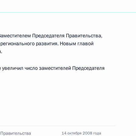
ть следующие материалы
ии Совета по развитию
Заместителем Председателя Правительства,
рта высших достижений,
 регионального развития. Новым главой
пийских зимних игр и XI
.
года в Сочи
е увеличил число заместителей Председателя
в состав Российского
да»
 Правительства
14 октября 2008 года