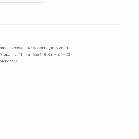
овые изменения
ован в разделах:
Новости
,
Документы
инистром регионального
бликации:
15 октября 2008 года, 16:00
ая версия
естителем полномочного
ском федеральном округе
енно-Морского Флота