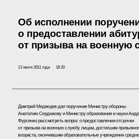
Об исполнении поручен
о предоставлении абиту
от призыва на военную 
13 июля 2011 года
18:20
Дмитрий Медведев дал
поручение
Министру обороны
Анатолию Сердюкову
и Министру образования и науки
Анд
Фурсенко
рассмотреть вопрос о предоставлении отсрочки
от призыва на военную службу лицам, достигшим призывног
возраста, окончившим образовательные учреждения средне