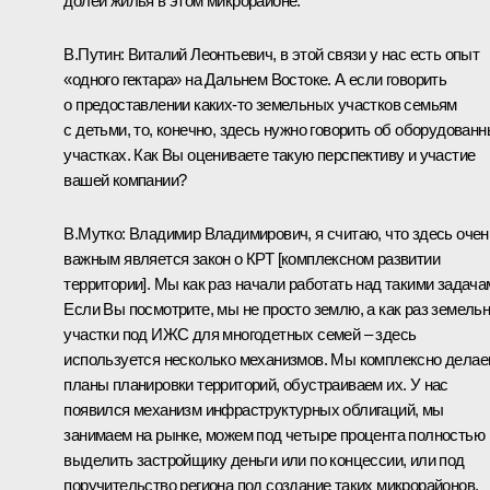
долей жилья в этом микрорайоне.
В.Путин:
Виталий Леонтьевич, в этой связи у нас есть опыт
«одного гектара» на Дальнем Востоке. А если говорить
о предоставлении каких-то земельных участков семьям
с детьми, то, конечно, здесь нужно говорить об оборудован
участках. Как Вы оцениваете такую перспективу и участие
вашей компании?
В.Мутко:
Владимир Владимирович, я считаю, что здесь очен
важным является закон о КРТ [комплексном развитии
территории]. Мы как раз начали работать над такими задача
Если Вы посмотрите, мы не просто землю, а как раз земель
участки под ИЖС для многодетных семей – здесь
используется несколько механизмов. Мы комплексно дела
планы планировки территорий, обустраиваем их. У нас
появился механизм инфраструктурных облигаций, мы
занимаем на рынке, можем под четыре процента полностью
выделить застройщику деньги или по концессии, или под
поручительство региона под создание таких микрорайонов.