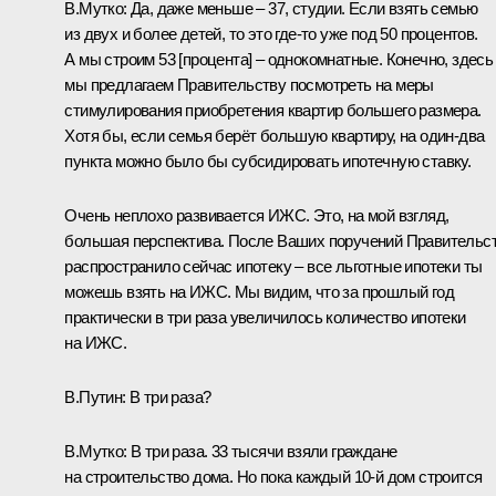
В.Мутко:
Да, даже меньше – 37, студии. Если взять семью
из двух и более детей, то это где-то уже под 50 процентов.
А мы строим 53 [процента] – однокомнатные. Конечно, здесь
мы предлагаем Правительству посмотреть на меры
стимулирования приобретения квартир большего размера.
Хотя бы, если семья берёт большую квартиру, на один-два
пункта можно было бы субсидировать ипотечную ставку.
Очень неплохо развивается ИЖС. Это, на мой взгляд,
большая перспектива. После Ваших поручений Правительс
распространило сейчас ипотеку – все льготные ипотеки ты
можешь взять на ИЖС. Мы видим, что за прошлый год
практически в три раза увеличилось количество ипотеки
на ИЖС.
В.Путин:
В три раза?
В.Мутко:
В три раза. 33 тысячи взяли граждане
на строительство дома. Но пока каждый 10-й дом строится