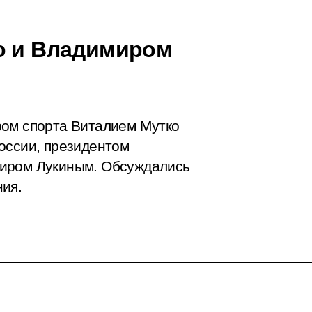
о и Владимиром
ром спорта Виталием Мутко
оссии, президентом
миром Лукиным. Обсуждались
ия.