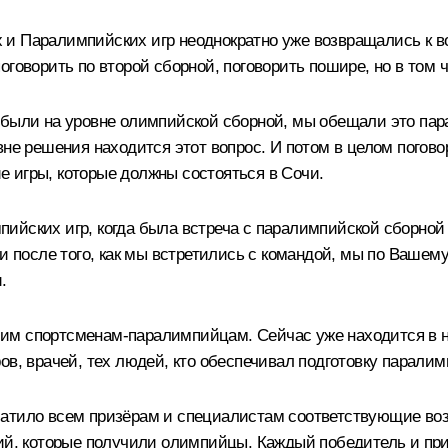
и Паралимпийских игр неоднократно уже возвращались к во
оговорить по второй сборной, поговорить пошире, но в том 
и были на уровне олимпийской сборной, мы обещали это па
вне решения находится этот вопрос. И потом в целом погово
 игры, которые должны состояться в Сочи.
йских игр, когда была встреча с паралимпийской сборной
 и после того, как мы встретились с командой, мы по Вашем
.
им спортсменам-паралимпийцам. Сейчас уже находится в на
ов, врачей, тех людей, кто обеспечивал подготовку парали
латило всем призёрам и специалистам соответствующие во
ний, которые получили олимпийцы. Каждый победитель и п