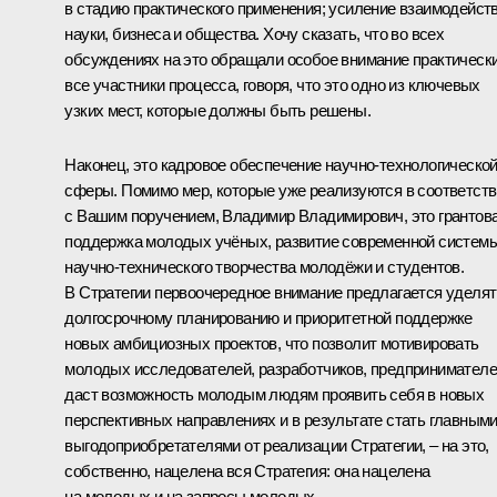
в стадию практического применения; усиление взаимодейст
науки, бизнеса и общества. Хочу сказать, что во всех
обсуждениях на это обращали особое внимание практическ
все участники процесса, говоря, что это одно из ключевых
узких мест, которые должны быть решены.
Наконец, это кадровое обеспечение научно-технологическо
сферы. Помимо мер, которые уже реализуются в соответст
с Вашим поручением, Владимир Владимирович, это грантов
поддержка молодых учёных, развитие современной систем
научно-технического творчества молодёжи и студентов.
В Стратегии первоочередное внимание предлагается уделят
долгосрочному планированию и приоритетной поддержке
новых амбициозных проектов, что позволит мотивировать
молодых исследователей, разработчиков, предпринимателе
даст возможность молодым людям проявить себя в новых
перспективных направлениях и в результате стать главным
выгодоприобретателями от реализации Стратегии, – на это,
собственно, нацелена вся Стратегия: она нацелена
на молодых и на запросы молодых.