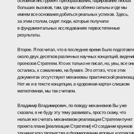
основной инструмент преобразования, парирование любых
больших вызовов, там, где мы особенно сильны и где мы
имеем все основания добиться реальных успехов. Здесь,
за этим столом, сидят люди, которые получили
в фундаментальных исследованиях первостепенные
результаты.
Второе. Я посчитал, что в последнее время было подготовл
около двух десятков различных научных концепций, видени
прогнозов Стратегии. Кто их только не писал, но, увы, все он
остались, к сожалению, на бумаге. Это оттого, что в этих
документах отсутствуют механизмы практической реализац
Нет их и в тексте концепции, а «дорожная карта» слишком
мелкотемная, мы так считаем.
Владимир Владимирович, по поводу механизмов Вы уже
сказали, я не буду эту тему развивать, просто скажу, что
нельзя же считать механизмом реализации Стратегии пункт 
проекта плана [реализации Стратегии] «О создании кружков
технического творчества и формировании игровых коллекти