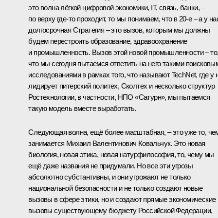
это волна лёгкой цифровой экономики, IT, связь, банки, –
по верху где‑то проходит, то мы понимаем, что в 20‑е ‒ а у на
долгосрочная Стратегия ‒ это вызов, которым мы должны
будем перестроить образование, здравоохранение
и промышленность. Вызов этой новой промышленности ‒ то
что мы сегодня пытаемся ответить на него такими поисковы
исследованиями в рамках того, что называют TechNet, где у 
лидирует питерский политех, Сколтех и несколько структур
Ростехнологии, в частности, НПО «Сатурн», мы пытаемся
такую модель вместе выработать.
Следующая волна, ещё более масштабная, ‒ это уже то, че
занимается Михаил Валентинович Ковальчук. Это новая
биология, новая этика, новая натурфилософия, то, чему мы
ещё даже названия не придумали. Но все эти угрозы
абсолютно субстантивны, и они угрожают не только
национальной безопасности и не только создают новые
вызовы в сфере этики, но и создают прямые экономические
вызовы существующему бюджету Российской Федерации,