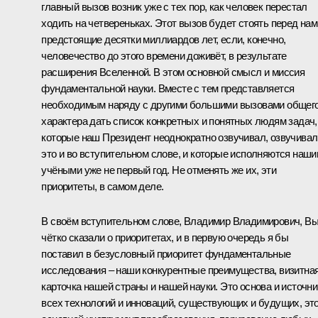
главный вызов возник уже с тех пор, как человек перестал
ходить на четвереньках. Этот вызов будет стоять перед нам
предстоящие десятки миллиардов лет, если, конечно,
человечество до этого времени доживёт, в результате
расширения Вселенной. В этом основной смысл и миссия
фундаментальной науки. Вместе с тем представляется
необходимым наряду с другими большими вызовами общег
характера дать список конкретных и понятных людям задач,
которые наш Президент неоднократно озвучивал, озвучивал
это и во вступительном слове, и которые исполняются наш
учёными уже не первый год. Не отменять же их, эти
приоритеты, в самом деле.
В своём вступительном слове, Владимир Владимирович, В
чётко сказали о приоритетах, и в первую очередь я бы
поставил в безусловный приоритет фундаментальные
исследования ‒ наши конкурентные преимущества, визитна
карточка нашей страны и нашей науки. Это основа и источни
всех технологий и инноваций, существующих и будущих, эт