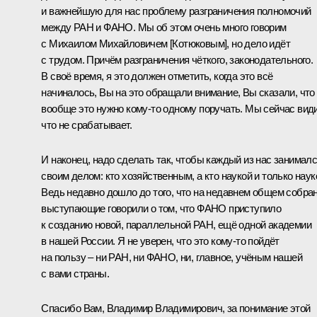
и важнейшую для нас проблему разграничения полномочий
между РАН и ФАНО. Мы об этом очень много говорим
с Михаилом Михайловичем [Котюковым], но дело идёт
с трудом. Причём разграничения чёткого, законодательного.
В своё время, я это должен отметить, когда это всё
начиналось, Вы на это обращали внимание, Вы сказали, что
вообще это нужно кому‑то одному поручать. Мы сейчас вид
что не срабатывает.
И наконец, надо сделать так, чтобы каждый из нас занимал
своим делом: кто хозяйственным, а кто наукой и только наук
Ведь недавно дошло до того, что на недавнем общем собра
выступающие говорили о том, что ФАНО приступило
к созданию новой, параллельной РАН, ещё одной академии
в нашей России. Я не уверен, что это кому‑то пойдёт
на пользу ‒ ни РАН, ни ФАНО, ни, главное, учёным нашей
с вами страны.
Спасибо Вам, Владимир Владимирович, за понимание этой