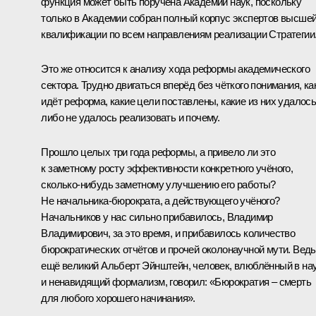
функция может быть поручена Академии наук, поскольку
только в Академии собран полный корпус экспертов высше
квалификации по всем направлениям реализации Стратегии
Это же относится к анализу хода реформы академического
сектора. Трудно двигаться вперёд без чёткого понимания, ка
идёт реформа, какие цели поставлены, какие из них удалос
либо не удалось реализовать и почему.
Прошло целых три года реформы, а привело ли это
к заметному росту эффективности конкретного учёного,
сколько‑нибудь заметному улучшению его работы?
Не начальника-бюрократа, а действующего учёного?
Начальников у нас сильно прибавилось, Владимир
Владимирович, за это время, и прибавилось количество
бюрократических отчётов и прочей околонаучной мути. Ведь
ещё великий Альберт Эйнштейн, человек, влюблённый в на
и ненавидящий формализм, говорил: «Бюрократия ‒ смерть
для любого хорошего начинания».