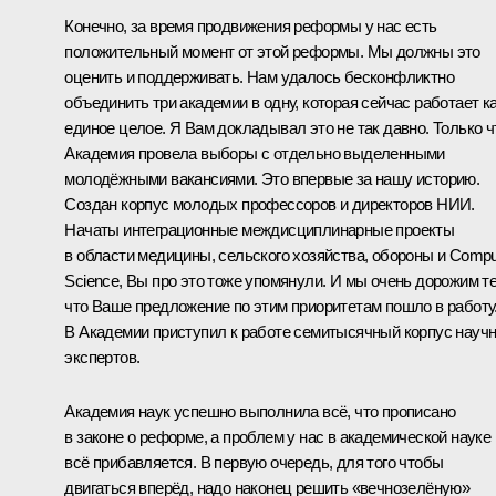
Конечно, за время продвижения реформы у нас есть
положительный момент от этой реформы. Мы должны это
оценить и поддерживать. Нам удалось бесконфликтно
объединить три академии в одну, которая сейчас работает к
единое целое. Я Вам докладывал это не так давно. Только ч
Академия провела выборы с отдельно выделенными
молодёжными вакансиями. Это впервые за нашу историю.
Создан корпус молодых профессоров и директоров НИИ.
Начаты интеграционные междисциплинарные проекты
в области медицины, сельского хозяйства, обороны и Compu
Science, Вы про это тоже упомянули. И мы очень дорожим т
что Ваше предложение по этим приоритетам пошло в работу
В Академии приступил к работе семитысячный корпус науч
экспертов.
Академия наук успешно выполнила всё, что прописано
в законе о реформе, а проблем у нас в академической науке
всё прибавляется. В первую очередь, для того чтобы
двигаться вперёд, надо наконец решить «вечнозелёную»