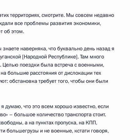
зованию
 этих территориях, смотрите. Мы совсем недавно
ждали все проблемы развития экономики,
т об этом.
ва
ы знаете наверняка, что буквально день назад я
Луганской [Народной Республике]. Там много
я. Целью поездки была встреча с военными,
и на большие расстояния от дислокации тех
т: обстановка требует того, чтобы они были
и конкурса «Учитель года»
 я думаю, что это всем хорошо известно, если
ово» – большое количество транспорта стоит.
свободны, а на пунктах пропуска, на КПП,
ому развитию
ти большегрузы и не военные, кстати говоря,