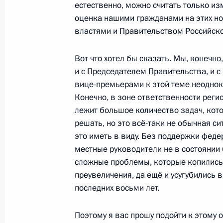
естественно, можно считать только из
Совещание с членами Правительст
оценка нашими гражданами на этих но
16 августа 2023 года, 17:45
властями и Правительством Российск
Вот что хотел бы сказать. Мы, конечно,
Совещание с членами Правительст
и с Председателем Правительства, и 
вице-премьерами к этой теме неоднок
19 июля 2023 года, 20:45
Конечно, в зоне ответственности реги
лежит большое количество задач, кот
решать, но это всё-таки не обычная си
Заседание наблюдательного совета
это иметь в виду. Без поддержки феде
возможностей»
местные руководители не в состоянии 
сложные проблемы, которые копились 
19 июля 2023 года, 16:50
преувеличения, да ещё и усугубились
последних восьми лет.
Совещание с членами Правительст
Поэтому я вас прошу подойти к этому о