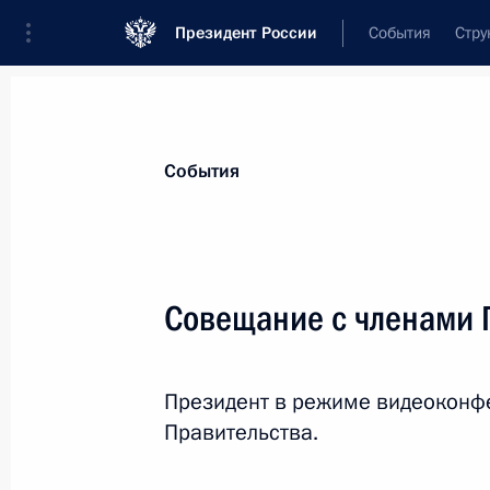
Президент России
События
Стру
Материалы по выбранной персоне
События
Голикова
,
Татьяна
Алексеевна
Заместитель Председателя Правительс
Совещание с членами 
Федерации
Президент в режиме видеоконф
Лента событий
Правительства.