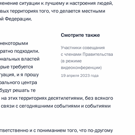
менение ситуации к лучшему и настроения людей,
ва
вых территориях того, что делается местными
ой Федерации.
Смотрите также
ва
с некоторыми
Участники совещания
ратно подходили.
с членами Правительства
ональных властей
(в режиме
орые требуется
видеоконференции)
туация, и я прошу
19 апреля 2023 года
 АНО «Россия – страна
рального центра
будут решать те
на этих территориях десятилетиями, без всякого
 в связи с сегодняшними событиями и событиями
ва
тветственно и с пониманием того, что по-другому