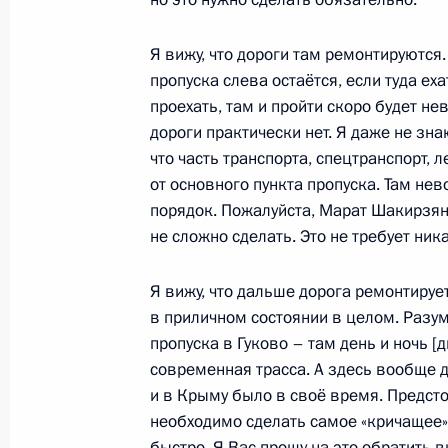
коронавирусной инфекции
Я вижу, что дороги там ремонтируются.
6 апреля 2022 года, 12:30
пропуска слева остаётся, если туда еха
проехать, там и пройти скоро будет не
дороги практически нет. Я даже не зна
Совещание с членами Правительст
что часть транспорта, спецтранспорт,
от основного пункта пропуска. Там не
26 января 2022 года, 17:55
порядок. Пожалуйста, Марат Шакирзян
не сложно сделать. Это не требует ник
Совещание с членами Правительст
Я вижу, что дальше дорога ремонтирует
12 января 2022 года, 12:20
в приличном состоянии в целом. Разуме
пропуска в Гуково – там день и ночь [
современная трасса. А здесь вообще др
и в Крыму было в своё время. Предсто
Совещание с членами Правительст
необходимо сделать самое «кричащее»,
14 декабря 2021 года, 17:40
быстро. Я Вас прошу на это обратить 