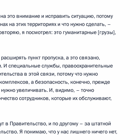
 на это внимание и исправить ситуацию, потому
нах на этих территориях и что нужно сделать, –
овторяю, я посмотрел: это гуманитарные [грузы],
по вопросам социальной
 расширять пункт пропуска, а это связано,
и. И специальные службы, правоохранительные
тельства в этой связи, потому что нужно
заседание Президиума
комплексов, а безопасность, конечно, прежде
 нужно увеличивать. И, видимо, – точно
ичество сотрудников, которые их обслуживают,
ут в Правительство, и по другому – за штатной
та по экономическим
ьство. Я понимаю, что у нас лишнего ничего нет,
ространению новой