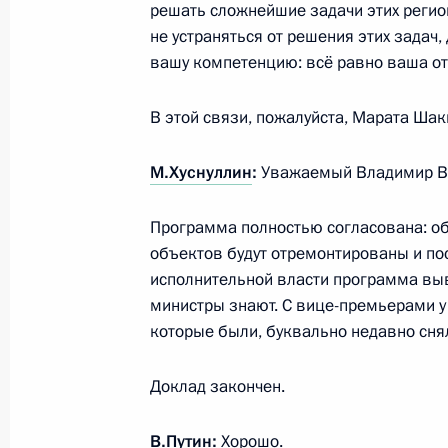
31 мая 2023 года, 16:10
решать сложнейшие задачи этих регио
не устраняться от решения этих задач
вашу компетенцию: всё равно ваша о
Совещание с членами Правительст
В этой связи, пожалуйста, Марата Шак
19 апреля 2023 года, 18:20
М.Хуснуллин
:
Уважаемый Владимир Вл
Совещание с членами Правительст
Программа полностью согласована: о
объектов будут отремонтированы и п
29 марта 2023 года, 16:50
исполнительной власти программа выв
министры знают. С вице-премьерами у
которые были, буквально недавно снял
Открытие объектов здравоохранени
15 февраля 2023 года, 18:05
Доклад закончен.
В.Путин:
Хорошо.