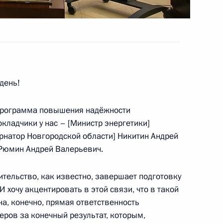
ва
день!
а Государственного Совета
 программа повышения надёжности
кладчики у нас – [Министр энергетики]
ернатор Новгородской области] Никитин Андрей
] Рюмин Андрей Валерьевич.
ому развитию
вительство, как известно, завершает подготовку
 хочу акцентировать в этой связи, что в такой
, конечно, прямая ответственность
ров за конечный результат, которым,