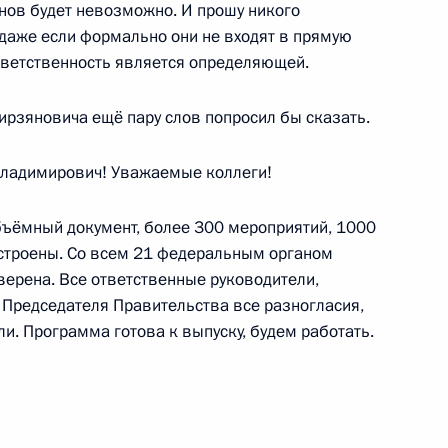
нов будет невозможно. И прошу никого
, даже если формально они не входят в прямую
тветственность является определяющей.
ва
ирзяновича ещё пару слов попросил бы сказать.
адимирович! Уважаемые коллеги!
ва
бъёмный документ, более 300 мероприятий, 1000
остроены. Со всем 21 федеральным органом
ерена. Все ответственные руководители,
 Председателя Правительства все разногласия,
и. Программа готова к выпуску, будем работать.
я в регионах России