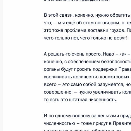
18 июля 2022 года, 16:50
В этой связи, конечно, нужно обратить
что, – мы ещё об этом поговорим, о це
это тоже проблема доставки грузов. П
Заседание Президиума Госсовета 
чего только нет, чего только не везут!
поддержки граждан
25 мая 2022 года, 18:45
А решать-то очень просто. Надо – «а» –
конечно, с обеспечением безопасност
органы будут просить поддержки Прави
25 мая Владимир Путин проведёт 
увеличивать количество досмотровых 
всего – это само собой разумеется, но
Госсовета
совершенно, – нужно увеличивать кол
24 мая 2022 года, 15:05
то есть это штатная численность.
И по одному вопросу за деньгами прид
Заседание рабочей группы Госсове
численностью – тоже придут в Правител
вопросам и противодействию расп
но это нужно сделать обязательно.