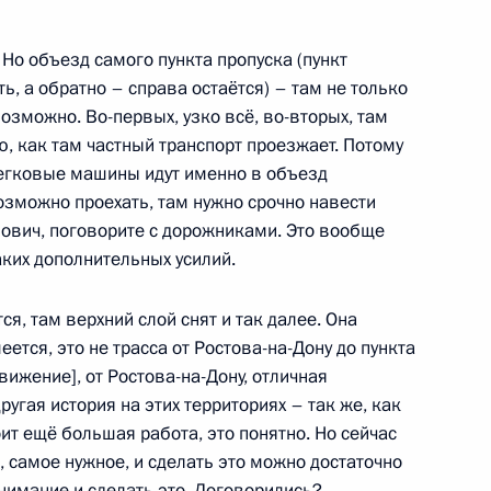
 Но объезд самого пункта пропуска (пункт
ть, а обратно – справа остаётся) – там не только
возможно. Во-первых, узко всё, во-вторых, там
ю, как там частный транспорт проезжает. Потому
ва
 легковые машины идут именно в объезд
возможно проехать, там нужно срочно навести
ович, поговорите с дорожниками. Это вообще
аких дополнительных усилий.
ва
ся, там верхний слой снят и так далее. Она
ется, это не трасса от Ростова-на-Дону до пункта
движение], от Ростова-на-Дону, отличная
угая история на этих территориях – так же, как
ит ещё большая работа, это понятно. Но сейчас
ва
 самое нужное, и сделать это можно достаточно
внимание и сделать это. Договорились?