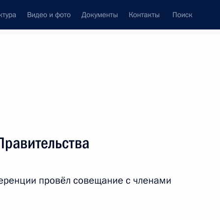
ктура
Видео и фото
Документы
Контакты
Поиск
Все персоны
тва Российской
Правительства
еренции провёл совещание с членами
Подписаться на ленту