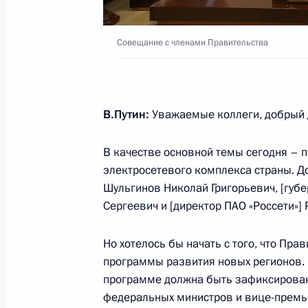
Совещание с членами Правительст
Совещание с членами Правительства
8 ноября 2023 года, 20:30
В.Путин:
Уважаемые коллеги, добрый 
Расширенное заседание Президиум
21 сентября 2023 года, 21:45
В качестве основной темы сегодня –
электросетевого комплекса страны. До
Шульгинов Николай Григорьевич, [губ
Сергеевич и [директор ПАО «Россети»
Заседание Совета по стратегическ
и национальным проектам
Но хотелось бы начать с того, что Пра
22 августа 2023 года, 19:05
программы развития новых регионов. И
программе должна быть зафиксирована
федеральных министров и вице-премье