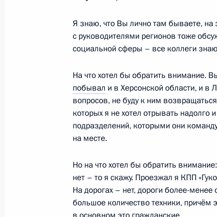
Заседание Совета по науке и обра
Я знаю, что Вы лично там бываете, на
8 февраля 2023 года, 18:50
с руководителями регионов тоже обсу
социальной сферы – все коллеги знаю
Совещание с членами Правительст
На что хотел бы обратить внимание. В
побывал
и в Херсонской области, и в 
11 января 2023 года, 15:50
вопросов, не буду к ним возвращатьс
которых я не хотел отрывать надолго 
подразделений, которыми они командую
Встреча с лауреатами и финалистам
на месте.
5 октября 2022 года, 16:30
Но на что хотел бы обратить внимание:
нет – то я скажу. Проезжал я КПП «Гук
На дорогах – нет, дороги более-менее 
Заседание Совета по стратегическ
большое количество техники, причём э
и национальным проектам
в основном это гражданские.