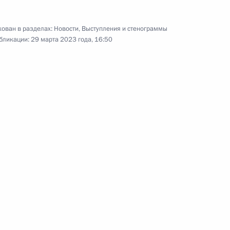
ва
ован в разделах:
Новости
,
Выступления и стенограммы
бликации:
29 марта 2023 года, 16:50
ва
 АНО «Россия – страна
ва