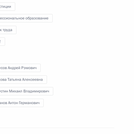
стиции
ва
ессиональное образование
к труда
2
а Государственного Совета
усов Андрей Рэмович
кова Татьяна Алексеевна
ому развитию
стин Михаил Владимирович
анов Антон Германович