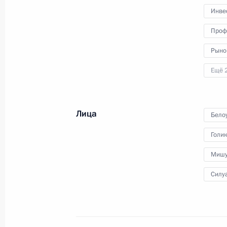
Инве
Совещание с членами Правительст
Проф
8 ноября 2023 года, 20:30
Рыно
Ещё 
Расширенное заседание Президиум
21 сентября 2023 года, 21:45
Лица
Бело
Голи
Заседание Совета по стратегическ
Мишу
и национальным проектам
Силу
22 августа 2023 года, 19:05