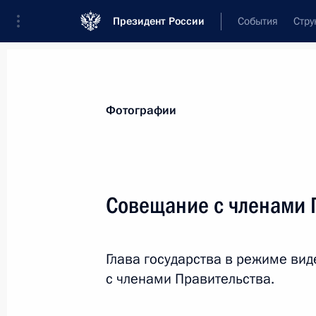
Президент России
События
Стру
Материалы по выбранной персоне
Фотографии
Голикова
,
Татьяна
Алексеевна
Заместитель Председателя Правительс
Совещание с членами 
Федерации
Глава государства в режиме в
Лента событий
с членами Правительства.