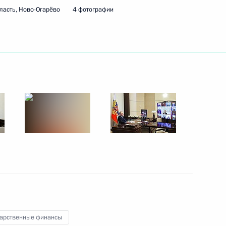
ласть, Ново-Огарёво
4 фотографии
ть следующие материалы
кого движения детей
тов в регионах
дарственные финансы