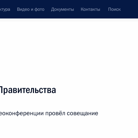
ктура
Видео и фото
Документы
Контакты
Поиск
Все персоны
тва Российской
Правительства
идеоконференции провёл совещание
Подписаться на ленту