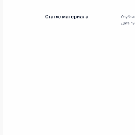
Совещание с членами Правительст
16 августа 2023 года, 17:45
Статус материала
Опублик
Дата пу
Совещание с членами Правительст
19 июля 2023 года, 20:45
Заседание наблюдательного совета
возможностей»
19 июля 2023 года, 16:50
Совещание с членами Правительст