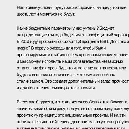
Налоговые условия будут зафиксированы на предстоящие
шесть лет и меняться не будут.
Какие бюджетные параметры у нас учтены? Бюджет
на предстоящие три года будет иметь профицитный характе
В 2019 году профицит составит 1,8 процента ВВП. Для чего 
нужно? В первую очередь для того, чтобы были
прогнозируемые и стабильные макроэкономические условия
и мы сможем исполнять наши обязательства независимо
от внешних факторов, будь то изменение цен на нефть или
будь то внешние ограничения, с которыми мы сейчас
сталкиваемся. Это создаёт дополнительный запас прочност
и для повышения темпов роста экономики.
В составе бюджета, и это является особенностью бюджета,
значительный объём ресурсов учтён по проектному подходу
проектному принципу, это национальные проекты. И на эти
цели на шестилетний период дополнительно учтены ресурс
в объёме 8 триллионов рублей, а с учётом передачи части