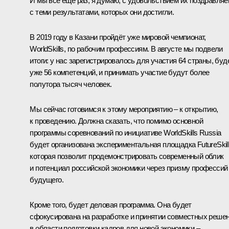
И мы все ещё раз, я думаю, с удовольствием их поздравля
с теми результатами, которых они достигли.
В 2019 году в Казани пройдёт уже мировой чемпионат,
WorldSkills, по рабочим профессиям. В августе мы подвели
итоги: у нас зарегистрировалось для участия 64 страны, буд
уже 56 компетенций, и принимать участие будут более
полутора тысяч человек.
Мы сейчас готовимся к этому мероприятию – к открытию,
к проведению. Должна сказать, что помимо основной
программы соревнований по инициативе WorldSkills Russia
будет организована экспериментальная площадка FutureSkill
которая позволит продемонстрировать современный облик
и потенциал российской экономики через призму профессий
будущего.
Кроме того, будет деловая программа. Она будет
сфокусирована на разработке и принятии совместных реше
в области подготовки кадров для новой экономики –