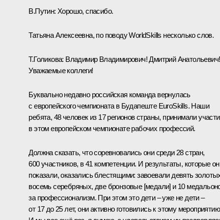
В.Путин:
Хорошо, спасибо.
Татьяна Алексеевна, по поводу WorldSkills несколько слов.
Т.Голикова
:
Владимир Владимирович! Дмитрий Анатольевич
Уважаемые коллеги!
Буквально недавно российская команда вернулась
с европейского чемпионата в Будапеште EuroSkills. Наши
ребята, 48 человек из 17 регионов страны, принимали участ
в этом европейском чемпионате рабочих профессий.
Должна сказать, что соревновались они среди 28 стран,
600 участников, в 41 компетенции. И результаты, которые он
показали, оказались блестящими: завоевали девять золотых
восемь серебряных, две бронзовые [медали] и 10 медальон
за профессионализм. При этом это дети – уже не дети –
от 17 до 25 лет, они активно готовились к этому мероприятию