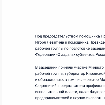
Объявлены лауреаты Государствен
Федерации 2025 года
11 июня 2026 года, 13:30
Под председательством помощника Пре
Объявлены лауреаты премии Презид
Игоря Левитина
и помощника Презид
и инноваций для молодых учёных з
рабочей группы по подготовке заседан
Федерации «О задачах субъектов Росс
4 февраля 2026 года, 12:00
В заседании приняли участие Минист
рабочей группы, губернатор Кировско
Объявлены лауреаты государствен
и образованию, в том числе ректор М
в области науки и технологий, лите
Садовничий, представители профильн
за выдающиеся достижения в гума
исполнительной власти, палат Федера
и благотворительной деятельности
предпринимателей и научно-экспертны
10 июня 2025 года, 11:20