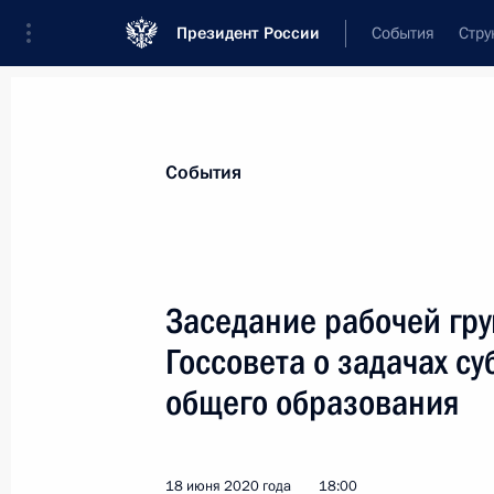
Президент России
События
Стру
Материалы по выбранной персоне
События
Фурсенко
,
Андрей
Александрович
помощник Президента
Заседание рабочей гру
Госсовета о задачах с
общего образования
Биография
Лента событий
18 июня 2020 года
18:00