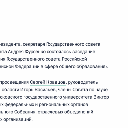
ных премий Российской
зидента, секретаря Государственного совета
ента в области науки
ента
Андрея Фурсенко
состоялось заседание
а 2025 год
ия Государственного совета Российской
ийской Федерации в сфере общего образования».
р просвещения
Сергей Кравцов
, руководитель
й области
Игорь Васильев
, члены Совета по науке
ных премий 2024 года
осковского государственного университета Виктор
ратуры и искусства,
ых федеральных и региональных органов
нитарной, правозащитной
льного Собрания, отраслевых объединений
х организаций.