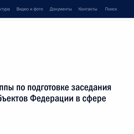
ктура
Видео и фото
Документы
Контакты
Поиск
Все персоны
ппы по подготовке заседания
убъектов Федерации в сфере
Подписаться на ленту