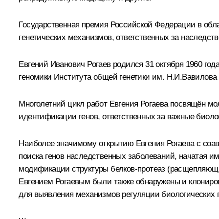
Государственная премия Российской Федерации в обла
генетических механизмов, ответственных за наследств
Евгений Иванович
Рогаев
родился 31 октября 1960 го
геномики Института общей генетики им. Н.И.Вавилова
Многолетний цикл работ Евгения Рогаева посвящён мол
идентификации генов, ответственных за важные биоло
Наиболее значимому открытию Евгения Рогаева c соав
поиска генов наследственных заболеваний, начатая им
модификации структуры белков-протеаз (расщепляющих
Евгением Рогаевым были также обнаружены и клониров
для выявления механизмов регуляции биологических п