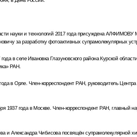
юня, в День России.
ласти науки и технологий 2017 года присуждена АЛФИМОВ
овичу за разработку фотоактивных супрамолекулярных уст
 года в селе Ивановка Глазуновского района Курской област
ка» РАН.
 года в Орле. Член‑корреспондент РАН, руководитель Цен
бря 1937 года в Москве. Член-корреспондент РАН, главный
ва и Александра Чибисова посвящён супрамолекулярной х