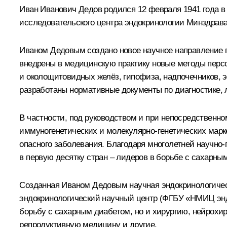
Иван Иванович Дедов
родился 12 февраля 1941 года 
исследовательского центра эндокринологии Минздрава
Иваном Дедовым создано новое научное направление 
внедрены в медицинскую практику новые методы персо
и околощитовидных желёз, гипофиза, надпочечников, 
разработаны нормативные документы по диагностике, 
В частности, под руководством и при непосредствен
иммуногенетических и молекулярно-генетических марк
опасного заболевания. Благодаря многолетней научно
в первую десятку стран – лидеров в борьбе с сахарны
Созданная Иваном Дедовым научная эндокринологичес
эндокринологический научный центр (ФГБУ «НМИЦ эн
борьбу с сахарным диабетом, но и хирургию, нейрохи
репродуктивную медицину и другие.