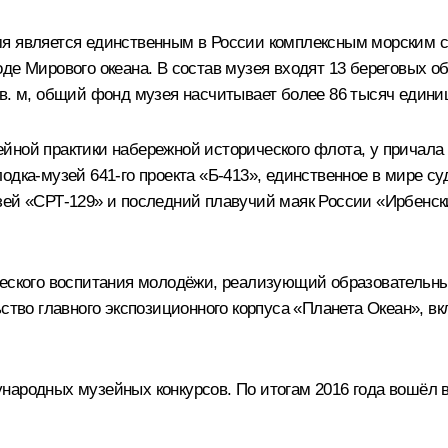
мя является единственным в России комплексным морским 
де Мирового океана. В состав музея входят 13 береговых об
кв. м, общий фонд музея насчитывает более 86 тысяч едини
йной практики набережной исторического флота, у причала 
одка-музей 641‑го проекта «Б‑413», единственное в мире с
узей «СРТ‑129» и последний плавучий маяк России «Ирбенс
ического воспитания молодёжи, реализующий образовательн
ьство главного экспозиционного корпуса «Планета Океан», 
народных музейных конкурсов. По итогам 2016 года вошёл 