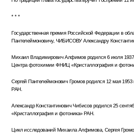
По традиции глава государства вручит Госпремии 12 и
* * *
Государственная премия Российской Федерации в об
Пантелеймоновичу, ЧИБИСОВУ Александру Константин
Михаил Владимирович
Алфимов
родился 6 июля 1937
Центра фотохимии ФНИЦ «Кристаллография и фотони
Сергей Пантелеймонович
Громов
родился 12 мая 1953
РАН.
Александр Константинович
Чибисов
родился 25 сентя
«Кристаллография и фотоника» РАН.
Цикл исследований Михаила Алфимова, Сергея Громо