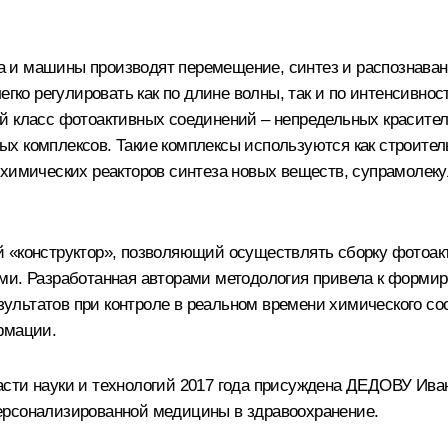
 и машины производят перемещение, синтез и распознаван
легко регулировать как по длине волны, так и по интенсивн
й класс фотоактивных соединений – непредельных красител
х комплексов. Такие комплексы используются как строите
 химических реакторов синтеза новых веществ, супрамолек
й «конструктор», позволяющий осуществлять сборку фотоа
ми. Разработанная авторами методология привела к форми
льтатов при контроле в реальном времени химического со
рмации.
асти науки и технологий 2017 года присуждена ДЕДОВУ Ива
ерсонализированной медицины в здравоохранение.