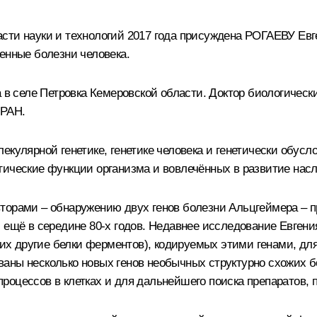
сти науки и технологий 2017 года присуждена РОГАЕВУ Евг
енные болезни человека.
да в селе Петровка Кемеровской области. Доктор биологиче
 РАН.
екулярной генетике, генетике человека и генетически обус
гические функции организма и вовлечённых в развитие нас
торами – обнаружению двух генов болезни Альцгеймера – 
 ещё в середине 80‑х годов. Недавнее исследование Евгени
 другие белки ферментов), кодируемых этими генами, для
аны несколько новых генов необычных структурно схожих б
роцессов в клетках и для дальнейшего поиска препаратов,