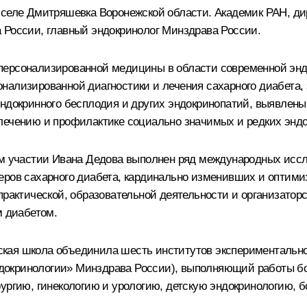
в селе Дмитряшевка Воронежской области. Академик РАН, д
 России, главный эндокринолог Минздрава России.
персонализированной медицины в области современной энд
нализированной диагностики и лечения сахарного диабета,
эндокринного бесплодия и других эндокринопатий, выявлены
лечению и профилактике социально значимых и редких энд
ном участии Ивана Дедова выполнен ряд международных исс
еров сахарного диабета, кардинально изменивших и оптими
-практической, образовательной деятельности и организато
м диабетом.
кая школа объединила шесть институтов экспериментально
докринологии» Минздрава России), выполняющий работы бо
рургию, гинекологию и урологию, детскую эндокринологию, 