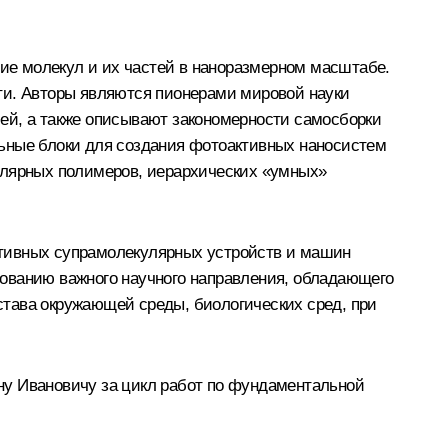
ие молекул и их частей в наноразмерном масштабе.
ости. Авторы являются пионерами мировой науки
ей, а также описывают закономерности самосборки
льные блоки для создания фотоактивных наносистем
улярных полимеров, иерархических «умных»
ктивных супрамолекулярных устройств и машин
рованию важного научного направления, обладающего
става окружающей среды, биологических сред, при
ну Ивановичу
за цикл работ по фундаментальной