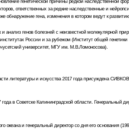
новление генетической причины редкой наследственной ф
кторов, ответственных за редкие наследственные и нейропс
же обнаружение гена, изменения в котором ведут к развити
к и анализ генов болезней с неизвестной молекулярной при
институтах России и за рубежом (Институт общей генетики 
чусетский университет, МГУ им. М.В.Ломоносова).
сти литературы и искусства 2017 года присуждена СИВКОВО
7 года в Советске Калининградской области. Генеральный ди
о океана и генеральный директор со дня его основания (199