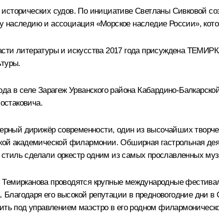
 исторических судов. По инициативе Светланы Сивковой с
 наследию и ассоциация «Морское наследие России», котор
ласти литературы и искусства 2017 года присуждена ТЕМ
ьтуры.
ода в селе Зарагеж Урванского района Кабардино-Балкарско
остаковича.
ный дирижёр современности, один из высочайших творческ
кой академической филармонии. Обширная гастрольная дея
стиль сделали оркестр одним из самых прославленных муз
 Темирканова проводятся крупные международные фестивал
да. Благодаря его высокой репутации в предновогодние дн
пить под управлением маэстро в его родном филармоническо