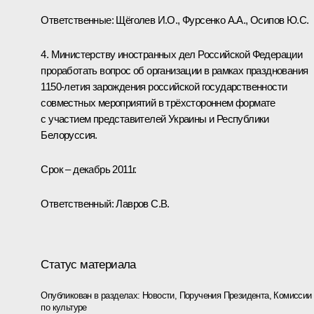
Ответственные: Щёголев И.О., Фурсенко А.А., Осипов Ю.С.
4. Министерству иностранных дел Российской Федерации
проработать вопрос об организации в рамках празднования
1150-летия зарождения российской государственности
совместных мероприятий в трёхстороннем формате
с участием представителей Украины и Республики
Белоруссия.
Срок – декабрь 2011г.
Ответственный: Лавров С.В.
Статус материала
Опубликован в разделах:
Новости
,
Поручения Президента
,
Комиссии
по культуре