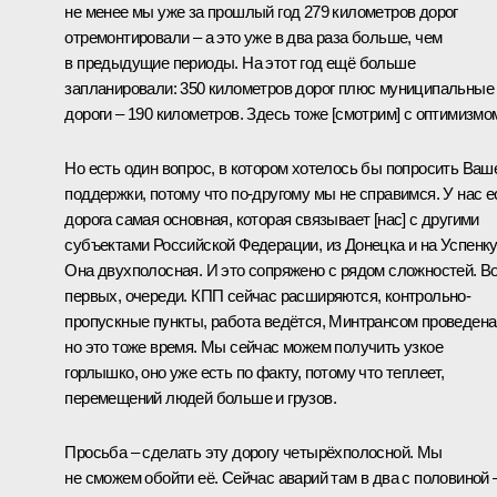
не менее мы уже за прошлый год 279 километров дорог
отремонтировали – а это уже в два раза больше, чем
в предыдущие периоды. На этот год ещё больше
запланировали: 350 километров дорог плюс муниципальные
дороги – 190 километров. Здесь тоже [смотрим] с оптимизмо
Но есть один вопрос, в котором хотелось бы попросить Ваш
поддержки, потому что по-другому мы не справимся. У нас е
дорога самая основная, которая связывает [нас] с другими
субъектами Российской Федерации, из Донецка и на Успенку
Она двухполосная. И это сопряжено с рядом сложностей. Во
первых, очереди. КПП сейчас расширяются, контрольно-
пропускные пункты, работа ведётся, Минтрансом проведена
но это тоже время. Мы сейчас можем получить узкое
горлышко, оно уже есть по факту, потому что теплеет,
перемещений людей больше и грузов.
Просьба – сделать эту дорогу четырёхполосной. Мы
не сможем обойти её. Сейчас аварий там в два с половиной 