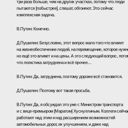
три раза больше, чем на других участках, потому что люди
пытаются [побыстрее], спешат, обгоняют. Это сейчас
комплексная задача.
В.Путин:
Конечно.
Д.Пушилин:
Безусловно, этот вопрос мало того что влияет
на жизнеобеспечение людей, на перемещение, которое нужн
но ещё это влияет и на цены. А это следующий вопрос, пото
что логистика затруднена и всё прочее…
В.Путин:
Да, затруднена, поэтому дороже всё становится.
Д.Пушилин:
Поэтому вот такая просьба.
В.Путин:
Да, я обсуждал это уже с Министром транспорта
и с вице-премьером [Маратом] Хуснуллиным. Коллеги сейча
работают над этим и над расширением возможностей
автомобильных дорог, их улучшением, и даже над