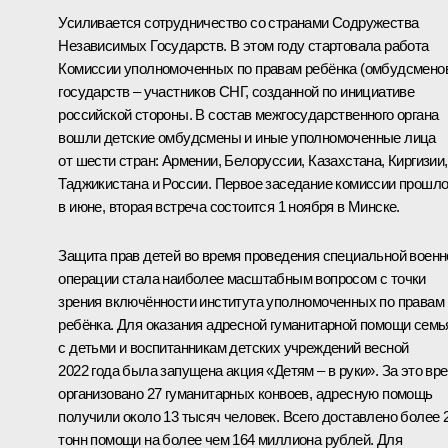
Усиливается сотрудничество со странами Содружества
Независимых Государств. В этом году стартовала работа
Комиссии уполномоченных по правам ребёнка (омбудсмено
государств – участников СНГ, созданной по инициативе
российской стороны. В состав межгосударственного органа
вошли детские омбудсмены и иные уполномоченные лица
от шести стран: Армении, Белоруссии, Казахстана, Киргизии,
Таджикистана и России. Первое заседание комиссии прошл
в июне, вторая встреча состоится 1 ноября в Минске.
Защита прав детей во время проведения специальной военн
операции стала наиболее масштабным вопросом с точки
зрения включённости института уполномоченных по правам
ребёнка. Для оказания адресной гуманитарной помощи сем
с детьми и воспитанникам детских учреждений весной
2022 года была запущена акция «Детям – в руки». За это вр
организовано 27 гуманитарных конвоев, адресную помощь
получили около 13 тысяч человек. Всего доставлено более 
тонн помощи на более чем 164 миллиона рублей. Для