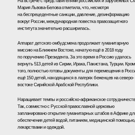
На встрече с представителями российских и зарубежных 
Мария Львова-Белова
отметила, что, несмотря
на беспрецедентные санкции, давление, дезинформацию
вокруг России, международная повестка правозащитного
института значительно расширилась.
Аппарат детского омбудсмена продолжает гуманитарную
миссию на Ближнем Востоке, начатую ещё в 2018 году
по поручению Президента. За это время в Россию удалось
вернуть 513 детей из Сирии, Ирака, Пакистана, Турции. Кро
того, полностью готовы документы для перемещения в Рос
ещё 150 детей, находящихся в лагерях беженцев на северо-
востоке Сирийской Арабской Республики.
Наращивает темпы и российско-африканское сотрудничеств
Так, совместно с Русской православной церковью
запланировано открытие гуманитарных штабов в Африке дл
обеспечения детей водой, питанием, медицинской помощью
лекарствами и одеждой.