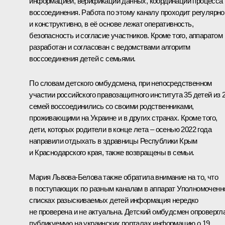
информацией, верификации данных, координации процесса
воссоединения. Работа по этому каналу проходит регулярно
и конструктивно, в её основе лежат оперативность,
безопасность и согласие участников. Кроме того, аппаратом
разработан и согласован с ведомствами алгоритм
воссоединения детей с семьями.
По словам детского омбудсмена, при непосредственном
участии российского правозащитного института 35 детей из 
семей воссоединились со своими родственниками,
проживающими на Украине и в других странах. Кроме того,
дети, которых родители в конце лета – осенью 2022 года
направили отдыхать в здравницы Республики Крым
и Краснодарского края, также возвращены в семьи.
Мария Львова-Белова также обратила внимание на то, что
в поступающих по разным каналам в аппарат Уполномоченн
списках разыскиваемых детей информация нередко
не проверена и не актуальна. Детский омбудсмен опровергл
публикуемую на украинских порталах информацию о 19