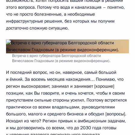
возможность, хотел попросить Вашей помощи в решении
этого вопроса. Потому что вода и канализация – понятно,
что не просто болезненные, а необходимые
инфраструктурные решения, без которых мы получим
достаточно сложную ситуацию.
Встреча с врио губернатора Белгородской области
Вячеславом Гладковым (в режиме видеоконференции).
И последний вопрос, но он, наверное, самый большой
и ёмкий. За восемь месяцев нахождения… Понимаю, что
регион высокоразвит, занимал и занимает [хорошие]
позиции, как Вы говорите, и очень хочется, чтобы я своим
присутствием сильные стороны усилил. Поэтому встретился
практически со всеми владельцами, руководителями
большого, малого и среднего бизнеса и обсудил [вопросы].
Исходил из чего? Регион привык к амбициозным задачам,
и мы договорились со всеми, что до 2030 года готовы
к удвоению валового регионального продукта.