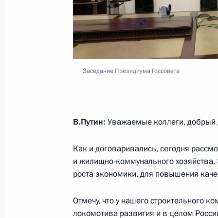
23 января 2025 года, 18:00
Совещание с членами Правительст
Заседание Президиума Госсовета
16 октября 2024 года, 17:50
В.Путин:
Уважаемые коллеги, добрый 
Заседание комиссии Госсовета по 
для жизни»
Как и договаривались, сегодня рассм
30 сентября 2024 года, 17:30
и жилищно-коммунального хозяйства. 
роста экономики, для повышения каче
Совещание с членами Правительст
Отмечу, что у нашего строительного 
локомотива развития и в целом России
22 августа 2024 года, 15:50