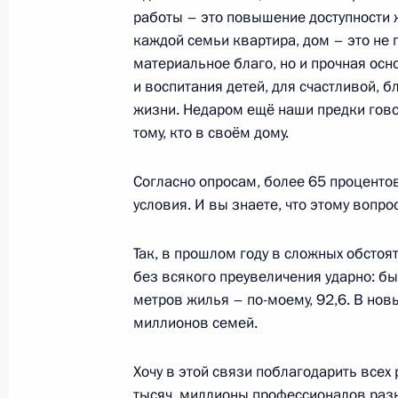
работы – это повышение доступности 
Совещание с членами Правительст
каждой семьи квартира, дом – это не 
материальное благо, но и прочная осн
17 апреля 2024 года, 17:30
и воспитания детей, для счастливой, б
жизни. Недаром ещё наши предки гово
тому, кто в своём дому.
Совещание по вопросам ликвидаци
11 апреля 2024 года, 17:00
Согласно опросам, более 65 проценто
условия. И вы знаете, что этому вопр
Так, в прошлом году в сложных обстоя
Совещание с членами Правительст
без всякого преувеличения ударно: б
7 февраля 2024 года, 16:45
метров жилья – по-моему, 92,6. В но
миллионов семей.
Встреча с Министром строительст
Хочу в этой связи поблагодарить всех
хозяйства Иреком Файзуллиным
тысяч, миллионы профессионалов раз