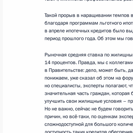
14 ноября 2023 года, 15:50
Такой прорыв в наращивании темпов 
благодаря программам льготного ипот
в апреле ипотечных кредитов было вы
Совещание с членами Правительст
период прошлого года. Об этом мы гов
25 октября 2023 года, 18:35
Рыночная средняя ставка по жилищны
14 процентов. Правда, мы с коллегами
в Правительстве: дело, может быть, да
Заседание Совета по развитию физ
понижаем, уже сказал об этом на фору
19 октября 2023 года, 16:05
но специалисты, эксперты полагают, чт
значительная часть граждан, которая 
улучшить свои жилищные условия – про
Но не важно, сейчас не будем говори
Совещание по вопросам развития 
причин, но всё-таки, по оценкам экспе
8 августа 2023 года, 17:25
сложнодоступной для большого количе
доступность таких кредитов обеспечи