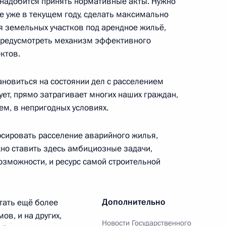
надобится принять нормативные акты. Нужно
городская среда»
е уже в текущем году, сделать максимально
 земельных участков под арендное жильё,
 предусмотреть механизм эффективного
ктов.
направлению «Энергетика»
ановиться на состоянии дел с расселением
ет, прямо затрагивает многих наших граждан,
м, в непригодных условиях.
нстроя и комиссии Госсовета
рсировать расселение аварийного жилья,
жилищно-коммунальное
но ставить здесь амбициозные задачи,
озможности, и ресурс самой строительной
Дополнительно
тать ещё более
ов, и на других,
ва
Новости Государственного