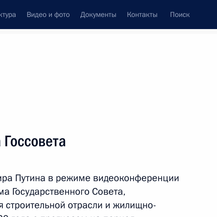
ктура
Видео и фото
Документы
Контакты
Поиск
Все персоны
мунального хозяйства
 Госсовета
ира Путина в режиме видеоконференции
Подписаться на ленту
ма Государственного Совета,
я строительной отрасли и жилищно-