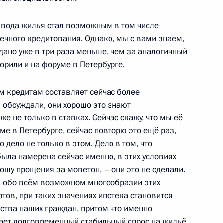
ввода жилья стал возможным в том числе
ечного кредитования. Однако, мы с вами знаем,
дано уже в три раза меньше, чем за аналогичный
ва
орили и на форуме в Петербурге.
м кредитам составляет сейчас более
 обсуждали, они хорошо это знают
же не только в ставках. Сейчас скажу, что мы её
ической культуры и спорта
ме в Петербурге, сейчас повторю это ещё раз,
о дело не только в этом. Дело в том, что
была намерена сейчас именно, в этих условиях
шу прощения за моветон, – они это не сделали.
ть обо всём возможном многообразии этих
строительной отрасли
ртов, при таких значениях ипотека становится
ства наших граждан, притом что именно
вает долговременный стабильный спрос на жильё