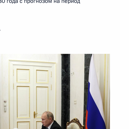
0 года с прогнозом на период
ние оргкомитета
 рождения Льва Толстого
ь
ва
направлению «Инфраструктура
ва