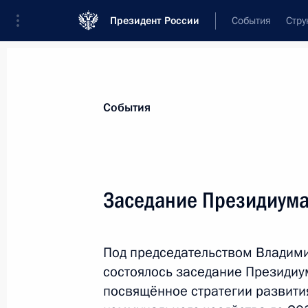
Президент России
События
Стру
Материалы по выбранной персоне
События
Файзуллин
,
Ирек
Энварович
Министр строительства и жилищно-ком
Заседание Президиума
Российской Федерации
Под председательством Владим
Лента событий
состоялось заседание Президиу
посвящённое стратегии развити