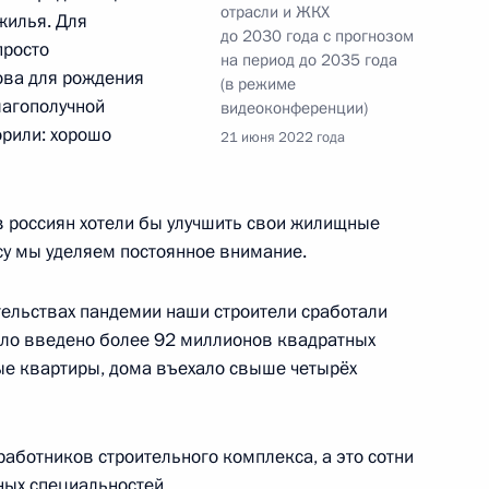
отрасли и ЖКХ
жилья. Для
до 2030 года с прогнозом
ва
просто
на период до 2035 года
ова для рождения
(в режиме
лагополучной
видеоконференции)
рили: хорошо
21 июня 2022 года
и последствий паводков
в россиян хотели бы улучшить свои жилищные
осу мы уделяем постоянное внимание.
тельствах пандемии наши строители сработали
ва
ыло введено более 92 миллионов квадратных
вые квартиры, дома въехало свыше четырёх
ва и жилищно-коммунального
 работников строительного комплекса, а это сотни
ных специальностей.