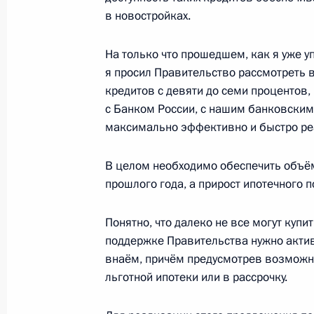
в новостройках.
Совещание с членами Правительст
На только что прошедшем, как я уже 
2 августа 2023 года, 17:30
я просил Правительство рассмотреть 
кредитов с девяти до семи процентов,
с Банком России, с нашим банковским
Совещание по развитию лесопром
максимально эффективно и быстро реа
10 февраля 2023 года, 16:10
В целом необходимо обеспечить объём
прошлого года, а прирост ипотечного п
Заседание Президиума Госсовета
Понятно, что далеко не все могут купи
21 июня 2022 года, 17:15
поддержке Правительства нужно актив
внаём, причём предусмотрев возможн
льготной ипотеки или в рассрочку.
Заседание комиссии Госсовета по 