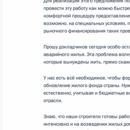
Для реализации этого предложения по
жилищно-коммунальное хозяйство, 
провести эту работу как можно быстре
16 июня 2022 года, 16:30
комфортной процедуру предоставления
возможно, на специальных условиях,
рыночного финансирования таких прое
Заседание комиссии Госсовета по 
Прошу докладчиков сегодня особо ост
13 мая 2022 года, 19:00
аварийного жилья. Эта проблема волну
которые вынуждены жить, прямо скаже
Совместное заседание Коллегии Ми
У нас есть всё необходимое, чтобы фо
по направлению «Строительство, 
обновление жилого фонда страны. Нуж
хозяйство, городская среда»
естественно, учитывая и бюджетные в
отрасли.
17 февраля 2022 года, 11:00
Знаю, что наши строители готовы рабо
интенсивно и на возведении жилых дом
Совещание с членами Правительст