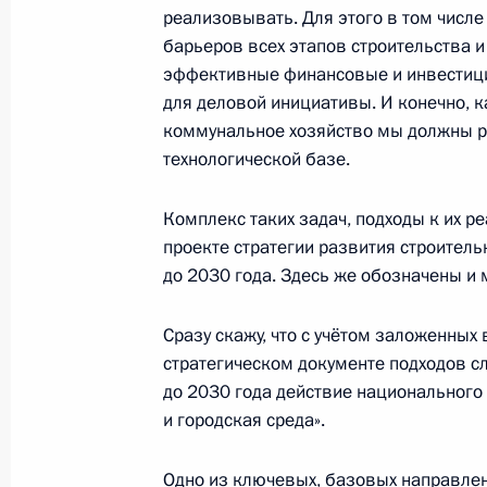
реализовывать. Для этого в том числе
барьеров всех этапов строительства 
эффективные финансовые и инвестици
Совещание с членами Правительст
для деловой инициативы. И конечно, к
10 июля 2024 года, 17:05
коммунальное хозяйство мы должны р
технологической базе.
Комплекс таких задач, подходы к их 
Президент подписал указы о назна
проекте стратегии развития строител
Российской Федерации и директор
до 2030 года. Здесь же обозначены и 
14 мая 2024 года, 21:25
Сразу скажу, что с учётом заложенных 
стратегическом документе подходов с
до 2030 года действие национального
Совещание по вопросам ликвидаци
и городская среда».
24 апреля 2024 года, 15:40
Одно из ключевых, базовых направле