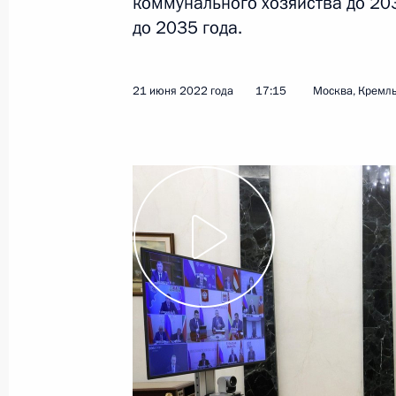
коммунального хозяйства до 203
Антон Вайно провёл третье заседа
до 2035 года.
по празднованию 200-летия со дня
14 мая 2026 года, 18:00
21 июня 2022 года
17:15
Москва, Кремл
Совещание с членами Правительст
15 октября 2025 года, 20:50
Заседание комиссии Госсовета по 
для жизни»
20 февраля 2025 года, 15:00
Совещание с членами Правительст