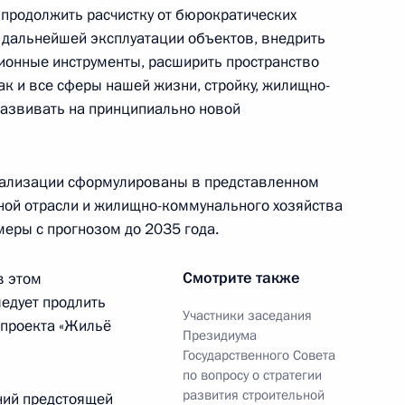
 продолжить расчистку от бюрократических
и дальнейшей эксплуатации объектов, внедрить
онные инструменты, расширить пространство
ва
ак и все сферы нашей жизни, стройку, жилищно-
азвивать на принципиально новой
реализации сформулированы в представленном
чении членов Правительства
ьной отрасли и жилищно-коммунального хозяйства
ов служб
меры с прогнозом до 2035 года.
Смотрите также
в этом
ледует продлить
Участники заседания
 проекта «Жильё
и последствий паводков
Президиума
Государственного Совета
по вопросу о стратегии
развития строительной
ний предстоящей