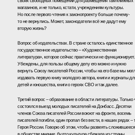
своих свободных помещений для размещения там книжных
магазинов, и не только, кстати, учреждениям культуры.
Но после первого чтения к законопроекту больше почему-
то не вернулись. Может, законодатели всё же дадут ему
вторую жизнь?
Вопрос об издательствах. В стране осталось единственное
государственное издательство – «Художественная
литература», которое сейчас практически не функционирует.
Убеждены, для пользы общему делу его можно и нужно
вернуть Союзу писателей России, чтобы на его базе мы мог
издавать первую книгу молодого автора, книги и журналы дл
детей и юношества, книги о героях СВО и так далее.
Третий вопрос – образование в области литературы. Только 
состоялся выезд молодых писателей на Донбасс. Десятки
членов Союза писателей России воюют на фронте, восемь
писателей погибли, один пропал без вести, в наших рядах – 
Героя России. Говорю об этом, чтобы развеять сложившеес
в обществе мнение, будто культура сбежала из страны.