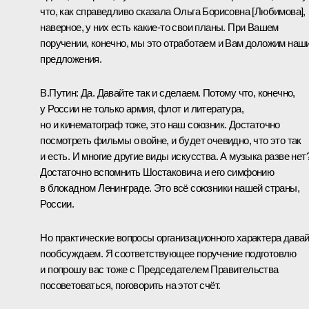
что, как справедливо сказала Ольга Борисовна [Любимова],
наверное, у них есть какие-то свои планы. При Вашем
поручении, конечно, мы это отработаем и Вам доложим наш
предложения.
В.Путин:
Да. Давайте так и сделаем. Потому что, конечно,
у России не только армия, флот и литература,
но и кинематограф тоже, это наш союзник. Достаточно
посмотреть фильмы о войне, и будет очевидно, что это так
и есть. И многие другие виды искусства. А музыка разве нет
Достаточно вспомнить Шостаковича и его симфонию
в блокадном Ленинграде. Это всё союзники нашей страны,
России.
Но практические вопросы организационного характера дава
пообсуждаем. Я соответствующее поручение подготовлю
и попрошу вас тоже с Председателем Правительства
посоветоваться, поговорить на этот счёт.