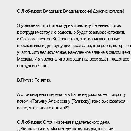
О.Любимова
:
Владимир Владимирович! Дорогие коллеги!
Я убеждена, что Литературный институт, конечно, готов
к сотрудничеству и с радостью будет взаимодействовать
с Союзом писателей. Более того, это, возможно, новые
перспективы и для будущих писателей, для ребят, которые 
учатся. Это великолепное, намоленное здание в самом цент
Москвы. И я уверена, что впереди нас всех ждёт плодотвор
сотрудничество.
В.Путин:
Понятно.
А с точки зрения передачи в Ваше ведомство – я попрошу
потом и Татьяну Алексеевну [Голикову] тоже высказаться –
всего, что связано с книгой?
О.Любимова:
С точки зрения издательского дела,
действительно, у Министерства культуры, в наших