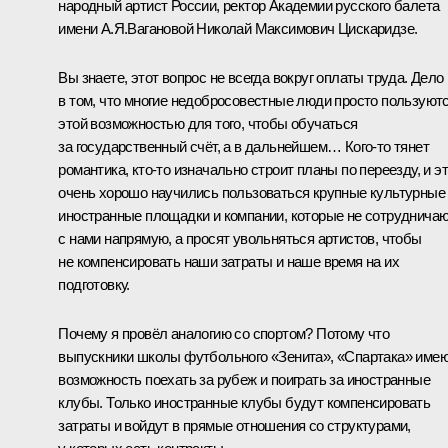
народный артист России, ректор Академии русского балета
имени А.Я.Вагановой Николай Максимович Цискаридзе.
Вы знаете, этот вопрос не всегда вокруг оплаты труда. Дело
в том, что многие недобросовестные люди просто пользуют
этой возможностью для того, чтобы обучаться
за государственный счёт, а в дальнейшем… Кого-то тянет
романтика, кто-то изначально строит планы по переезду, и э
очень хорошо научились пользоваться крупные культурные
иностранные площадки и компании, которые не сотруднича
с нами напрямую, а просят увольняться артистов, чтобы
не компенсировать наши затраты и наше время на их
подготовку.
Почему я провёл аналогию со спортом? Потому что
выпускники школы футбольного «Зенита», «Спартака» име
возможность поехать за рубеж и поиграть за иностранные
клубы. Только иностранные клубы будут компенсировать
затраты и войдут в прямые отношения со структурами,