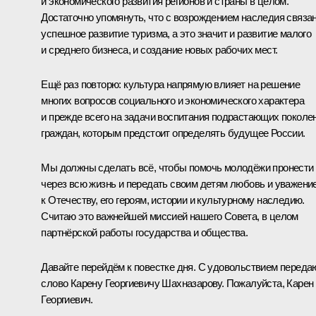
и экономического развития регионов и страны в целом.
Достаточно упомянуть, что с возрождением наследия связа
успешное развитие туризма, а это значит и развитие малого
и среднего бизнеса, и создание новых рабочих мест.
Ещё раз повторю: культура напрямую влияет на решение
многих вопросов социального и экономического характера
и прежде всего на задачи воспитания подрастающих поколе
граждан, которым предстоит определять будущее России.
Мы должны сделать всё, чтобы помочь молодёжи пронести
через всю жизнь и передать своим детям любовь и уважени
к Отечеству, его героям, истории и культурному наследию.
Считаю это важнейшей миссией нашего Совета, в целом
партнёрской работы государства и общества.
Давайте перейдём к повестке дня. С удовольствием переда
слово Карену Георгиевичу Шахназарову. Пожалуйста, Карен
Георгиевич.