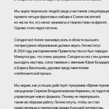
Мы ищем творческих людей среди участников спецопераци
провели четыре фронтовых набора в Союзе писателей
из числа тех, кто начал заниматься творчеством на фронте.
Однако этого недостаточно.
Сегодня всё более значимую роль в области высшего
литературного образования должен играть Литинститут.
В 2014 году распоряжением Правительства он был передан
Минкультуры, что очень разумно. Сегодня из его стен долж
выходить мастера, сопоставимые с именами Юрия Бондаре
и Бориса Васильева, другими представителями
«лейтенантской прозы».
Мы видим, как успешно действует программа «Время героев
запущенная Сергеем Владиленовичем Кириенко, по подгото
управленцев нового формата. Почему не перепрошить
таким же образом работу Литинститута, чтобы он стал
нравственным и творческим ядром будущей литературы,