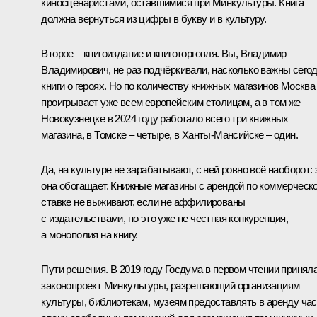
киносценаристами, оставшимися при Минкультуры. Книга
должна вернуться из цифры в букву и в культуру.
Второе – книгоиздание и книготорговля. Вы, Владимир
Владимирович, не раз подчёркивали, насколько важны сего
книги о героях. Но по количеству книжных магазинов Москва
проигрывает уже всем европейским столицам, а в том же
Новокузнецке в 2024 году работало всего три книжных
магазина, в Томске – четыре, в Ханты-Мансийске – один.
Да, на культуре не зарабатывают, с ней ровно всё наоборот: 
она обогащает. Книжные магазины с арендой по коммерческ
ставке не выживают, если не аффилированы
с издательствами, но это уже не честная конкуренция,
а монополия на книгу.
Пути решения. В 2019 году Госдума в первом чтении принял
законопроект Минкультуры, разрешающий организациям
культуры, библиотекам, музеям предоставлять в аренду час