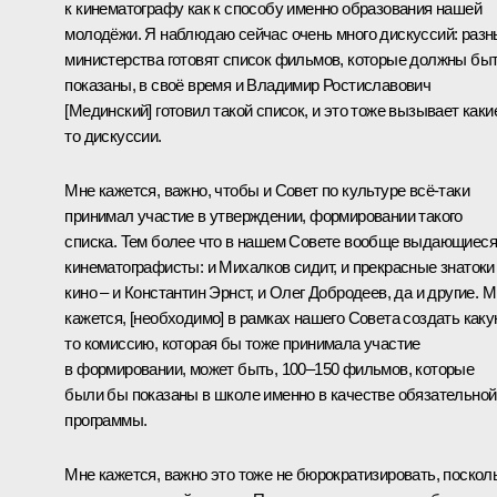
к кинематографу как к способу именно образования нашей
молодёжи. Я наблюдаю сейчас очень много дискуссий: раз
министерства готовят список фильмов, которые должны бы
показаны, в своё время и Владимир Ростиславович
[Мединский] готовил такой список, и это тоже вызывает каки
то дискуссии.
Мне кажется, важно, чтобы и Совет по культуре всё-таки
принимал участие в утверждении, формировании такого
списка. Тем более что в нашем Совете вообще выдающиеся
кинематографисты: и Михалков сидит, и прекрасные знатоки
кино – и Константин Эрнст, и Олег Добродеев, да и другие. 
кажется, [необходимо] в рамках нашего Совета создать каку
то комиссию, которая бы тоже принимала участие
в формировании, может быть, 100–150 фильмов, которые
были бы показаны в школе именно в качестве обязательной
программы.
Мне кажется, важно это тоже не бюрократизировать, поскол