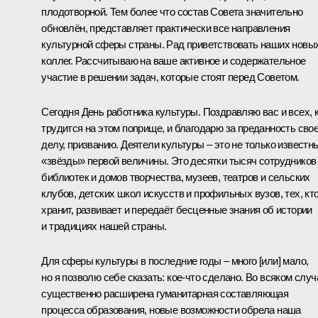
плодотворной. Тем более что состав Совета значительно
обновлён, представляет практически все направления
культурной сферы страны. Рад приветствовать наших новы
коллег. Рассчитываю на ваше активное и содержательное
участие в решении задач, которые стоят перед Советом.
Сегодня День работника культуры. Поздравляю вас и всех, 
трудится на этом поприще, и благодарю за преданность сво
делу, призванию. Деятели культуры – это не только известн
«звёзды» первой величины. Это десятки тысяч сотрудников
библиотек и домов творчества, музеев, театров и сельских
клубов, детских школ искусств и профильных вузов, тех, кт
хранит, развивает и передаёт бесценные знания об истории
и традициях нашей страны.
Для сферы культуры в последние годы – много [или] мало,
но я позволю себе сказать: кое-что сделано. Во всяком случ
существенно расширена гуманитарная составляющая
процесса образования, новые возможности обрела наша