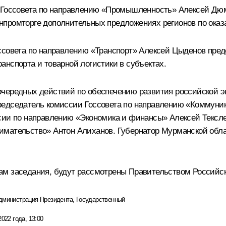
и Госсовета по направлению «Промышленность»
Алексей Дю
инпромторге дополнительных предложениях регионов по ок
ссовета по направлению «Транспорт»
Алексей Цыденов
пред
нспорта и товарной логистики в субъектах.
чередных действий по обеспечению развития российской э
редседатель комиссии Госсовета по направлению «Коммуни
ссии по направлению «Экономика и финансы»
Алексей Тексл
нимательство»
Антон Алиханов
. Губернатор Мурманской обл
ам заседания, будут рассмотрены Правительством Российс
дминистрация Президента
,
Государственный
2022 года, 13:00