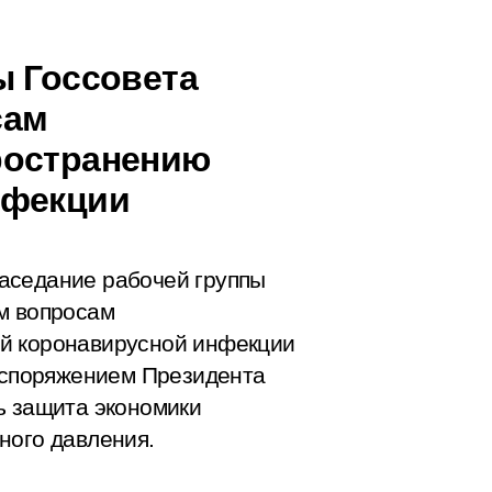
ы Госсовета
сам
ространению
нфекции
аседание рабочей группы
м вопросам
й коронавирусной инфекции
распоряжением Президента
ь защита экономики
ного давления.