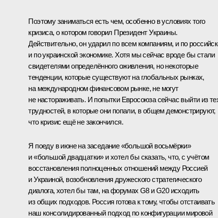
Поэтому заниматься есть чем, особенно в условиях того
кризиса, о котором говорил Президент Украины.
Действительно, он ударил по всем компаниям, и по российск
и по украинской экономике. Хотя мы сейчас вроде бы стали
свидетелями определённого оживления, но некоторые
тенденции, которые существуют на глобальных рынках,
на международном финансовом рынке, не могут
не настораживать. И попытки Евросоюза сейчас выйти из те
трудностей, в которые они попали, в общем демонстрируют,
что кризис ещё не закончился.
Я поеду в июне на заседание «большой восьмёрки»
и «большой двадцатки» и хотел бы сказать, что, с учётом
восстановления полноценных отношений между Россией
и Украиной, возобновления дружеского стратегического
диалога, хотел бы там, на форумах G8 и G20 исходить
из общих подходов. Россия готова к тому, чтобы отстаивать
наш консолидированный подход по конфигурации мировой