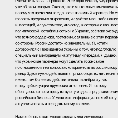
Расчистить завалы прошлого. Я сегодня Виктору Фёдорович
уже об этом говорил. Сказал, что и мы готовы этим занимать
потому что претензии всегда носят взаимный характер. Но е
говорить предельно откровенно, и с учётом масштаба наших
инвестиций, и с учётом того, что сегодня осторожно называе
политической нестабильностью на Украине, всё‑таки очевид
что всякого рода риски, претензии, связанные с этим период
со стороны России достаточно значительны. Я, кстати,
договорился с Президентом Украины о том, что подготовлю
специальный меморандум на эту тему и передам. Я думаю,
что украинские партнёры могут сделать то же самое
по отношению к тем вопросам, которые есть по российскому
рынку. Здесь нужно действовать прямо, открыто, не стеснят
ничего, тем более мы действительно партнёры и у нас
в текущей ситуации дружеские отношения. Я поэтому
обращаюсь ко всем присутствующим здесь представителя
российского бизнеса. У меня есть информация, но я её хочу
актуализировать и передать моему коллеге.
Нам ещё предстоит многое сделать для улучшения