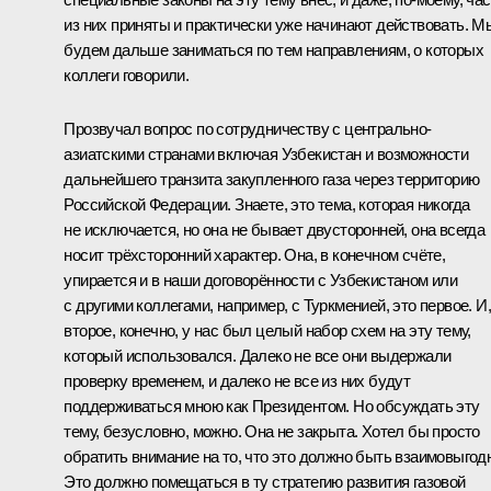
из них приняты и практически уже начинают действовать. М
будем дальше заниматься по тем направлениям, о которых
коллеги говорили.
Прозвучал вопрос по сотрудничеству с центрально-
азиатскими странами включая Узбекистан и возможности
дальнейшего транзита закупленного газа через территорию
Российской Федерации. Знаете, это тема, которая никогда
не исключается, но она не бывает двусторонней, она всегда
носит трёхсторонний характер. Она, в конечном счёте,
упирается и в наши договорённости с Узбекистаном или
с другими коллегами, например, с Туркменией, это первое. И,
второе, конечно, у нас был целый набор схем на эту тему,
который использовался. Далеко не все они выдержали
проверку временем, и далеко не все из них будут
поддерживаться мною как Президентом. Но обсуждать эту
тему, безусловно, можно. Она не закрыта. Хотел бы просто
обратить внимание на то, что это должно быть взаимовыгод
Это должно помещаться в ту стратегию развития газовой