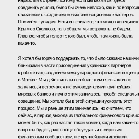
наработки в стране, поэтому, если мы могли бы здесь
соединить усилия, было бы очень неплохо, как и по вопроса
связанным с созданием новых инновационных кластеров.
Поживём – увидим. Если вы считаете, что можно «соединит
Крым со Сколково, то, в общем, мы возражать не будем.
Главное, чтобы толк от этого был, чтобы там жизнь была
какая‑то.
Я хотел бы горячо поддержать то, что было сказано нашими
банкирами в части присоединения украинских партнёров
к работе над созданием международного финансового центр
в Москве. Мы действительно сейчас этим очень активно
занялись, я встречался и с руководителями крупнейших
мировых банков и лично этим занимаюсь, провёл специаль
совещание. Мы хотели бы в этой ситуации ускорить этот
процесс. Мы и раньше этим занимались, но считаем, что
сейчас, в период выхода из глобального финансового кризис
может быть, как раз настал такой момент, когда нам какие‑то
вопросы будет даже проще обсуждать и с мировым
финансовым сообществом, и с крупнейшими игроками.