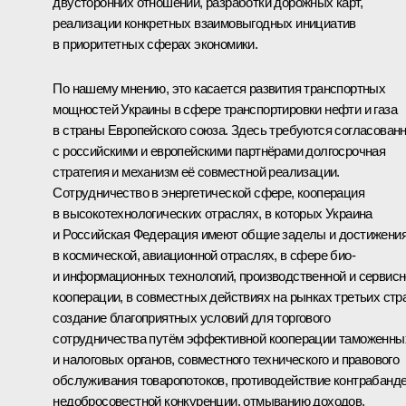
двусторонних отношений, разработки дорожных карт,
реализации конкретных взаимовыгодных инициатив
в приоритетных сферах экономики.
По нашему мнению, это касается развития транспортных
мощностей Украины в сфере транспортировки нефти и газа
в страны Европейского союза. Здесь требуются согласован
с российскими и европейскими партнёрами долгосрочная
стратегия и механизм её совместной реализации.
Сотрудничество в энергетической сфере, кооперация
в высокотехнологических отраслях, в которых Украина
и Российская Федерация имеют общие заделы и достижения
в космической, авиационной отраслях, в сфере био-
и информационных технологий, производственной и сервис
кооперации, в совместных действиях на рынках третьих стр
создание благоприятных условий для торгового
сотрудничества путём эффективной кооперации таможенны
и налоговых органов, совместного технического и правового
обслуживания товаропотоков, противодействие контрабанде
недобросовестной конкуренции, отмыванию доходов,