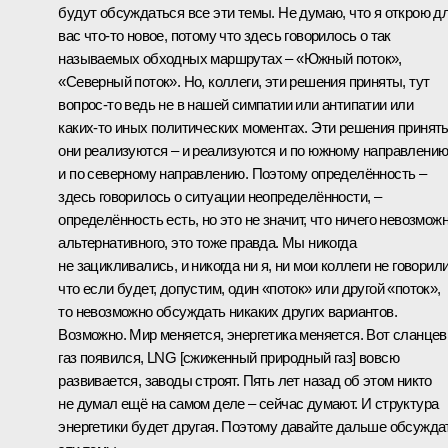
будут обсуждаться все эти темы. Не думаю, что я открою д
вас что‑то новое, потому что здесь говорилось о так
называемых обходных маршрутах – «Южный поток»,
«Северный поток». Но, коллеги, эти решения приняты, тут
вопрос‑то ведь не в нашей симпатии или антипатии или
каких‑то иных политических моментах. Эти решения принят
они реализуются – и реализуются и по южному направлению
и по северному направлению. Поэтому определённость –
здесь говорилось о ситуации неопределённости, –
определённость есть, но это не значит, что ничего невозмож
альтернативного, это тоже правда. Мы никогда
не зацикливались, и никогда ни я, ни мои коллеги не говорили
что если будет, допустим, один «поток» или другой «поток»,
то невозможно обсуждать никаких других вариантов.
Возможно. Мир меняется, энергетика меняется. Вот сланце
газ появился, LNG [сжиженный природный газ] вовсю
развивается, заводы строят. Пять лет назад об этом никто
не думал ещё на самом деле – сейчас думают. И структура
энергетики будет другая. Поэтому давайте дальше обсужда