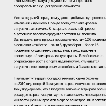
экономическую ситуацию, уверен, что мы достойно
преодолеем все существующие сложности.
Уже за недолгий период нам удалось добиться существенн
изменений к лучшему. Прежде всего, стабилизирована
ситуация в экономике. В I квартале реальный прирост
внутреннего валового продукта составил 4,8 процента.
За январь–апрель прирост промышленности – 12,6 процента
в сельском хозяйстве – почти 5, грузооборот – более 16
процентов; существенно замедлились инфляционные
процессы; стабилизировался курс гривны. Возобновляется
опережающий рост экспорта над импортом. Улучшается
ситуация с внешнеторговым и платёжным балансом страны.
Парламент утвердил государственный бюджет Украины
на 2010 год, который базируется на реалистичных показател
Хочу подчеркнуть, что в бюджете заложено в три раза боль
расходов на реализацию научно-технических, инновационн
и инвестиционных проектов в сфере авиастроения, в ракетно
космической отрасли, топливно-энергетическом,