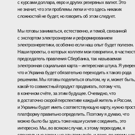
с курсами доллара, евро и других резервных валют. Это
не значит, что эти проблемы легки и что здесь никаких
сложностей не будет, но говорить об этом следует.
Мы готовы заниматься, естественно, и темой, связанной
с экспортом электроэнергии и реформированием
электроэнергетики, особенно если наш опыт будет полезен.
Наши проекты, о которых коллеги мои говорили и, в частност
председатель правления Сбербанка, так называемая
электронная социальная карта – интересная штука. Я уверен
что и Украина будет обязательно переходить к такого рода
решениям. Мы готовы поделиться опытом, ну и, может быть
какой‑то совместный продукт продвигать, потому что,
в конечном счёте, за этим будущее. Очевидно, что
в достаточно скорой перспективе каждый житель и России,
и Украины будет иметь соответствующую карту, нужно прос
платформу правильно определить. Поэтому я думаю, что
можно было бы здесь тоже наши усилия соединить, это
интересно. Мы, во всяком случае, к этому переходим, я
специальные законы на эту тему внёс, и даже, по‑моему, час