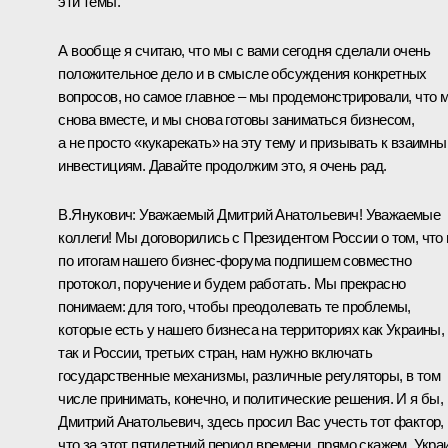
эти темы.
А вообще я считаю, что мы с вами сегодня сделали очень
положительное дело и в смысле обсуждения конкретных
вопросов, но самое главное – мы продемонстрировали, что 
снова вместе, и мы снова готовы заниматься бизнесом,
а не просто «кукарекать» на эту тему и призывать к взаимн
инвестициям. Давайте продолжим это, я очень рад.
В.Янукович:
Уважаемый Дмитрий Анатольевич! Уважаемые
коллеги! Мы договорились с Президентом России о том, что
по итогам нашего бизнес-форума подпишем совместно
протокол, поручение и будем работать. Мы прекрасно
понимаем: для того, чтобы преодолевать те проблемы,
которые есть у нашего бизнеса на территориях как Украины,
так и России, третьих стран, нам нужно включать
государственные механизмы, различные регуляторы, в том
числе принимать, конечно, и политические решения. И я бы,
Дмитрий Анатольевич, здесь просил Вас учесть тот фактор,
что за этот пятилетний период времени, прямо скажем, Укра