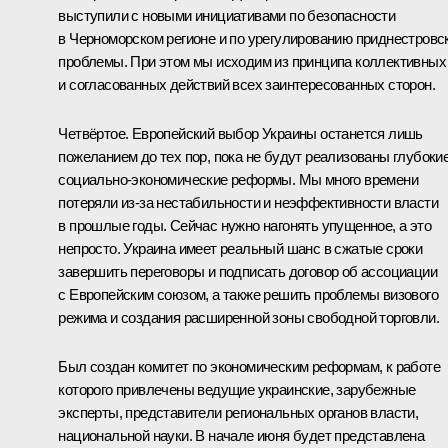
выступили с новыми инициативами по безопасности
в Черноморском регионе и по урегулированию приднестровс
проблемы. При этом мы исходим из принципа коллективных
и согласованных действий всех заинтересованных сторон.
Четвёртое. Европейский выбор Украины останется лишь
пожеланием до тех пор, пока не будут реализованы глубоки
социально-экономические реформы. Мы много времени
потеряли из‑за нестабильности и неэффективности власти
в прошлые годы. Сейчас нужно нагонять упущенное, а это
непросто. Украина имеет реальный шанс в сжатые сроки
завершить переговоры и подписать договор об ассоциации
с Европейским союзом, а также решить проблемы визового
режима и создания расширенной зоны свободной торговли.
Был создан комитет по экономическим реформам, к работе
которого привлечены ведущие украинские, зарубежные
эксперты, представители региональных органов власти,
национальной науки. В начале июня будет представлена