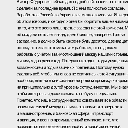
Виктор Фёдорович сейчас дал подробный анализ того, что 
сделали за последнее время. Я с ним полностью согласен.
Заработала Российско-Украинская межгоскомиссия. Я вчера
об этом говорил, и сегодня хотел бы обратить ваше внимани
на то, что это всего лишь третье заседание этой комиссии. 
её создали пять лет назад, даже больше, наверное. Третье
заседание, а должно быть какое‑нибудь десятое, двенадцат
потому что если этот механизм работает, то он должен
работать с учётом взаимоотношений между нашими страна
минимум два раза в год. Потерянные годы – годы упущенны
возможностей и годы взаимных претензий. Поэтому нужно
сделать всё, чтобы мы снова не скатились к этой ситуации, 
наоборот, вышли в максимально коротком промежутке врем
на принципиально другой уровень сотрудничества. Мы знае
о чём идёт речь, я даже называть не буду специально.
Понятно, что наше сотрудничество охватывает все области
взаимных связей между нашими странами: это энергетика
и машиностроение, и банковская сфера, и транспорт,
и авиация, и военно-промышленный комплекс, и то, что
называется высокотехнологичной или новой экономикой.