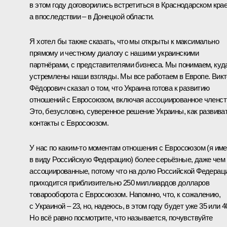
в этом году договорились встретиться в Краснодарском крае
а впоследствии – в Донецкой области.
Я хотел бы также сказать, что мы открыты к максимально
прямому и честному диалогу с нашими украинскими
партнёрами, с представителями бизнеса. Мы понимаем, куд
устремлены наши взгляды. Мы все работаем в Европе. Вик
Фёдорович сказал о том, что Украина готова к развитию
отношений с Евросоюзом, включая ассоциированное членст
Это, безусловно, суверенное решение Украины, как развива
контакты с Евросоюзом.
У нас по каким‑то моментам отношения с Евросоюзом (я им
в виду Российскую Федерацию) более серьёзные, даже чем
ассоциированные, потому что на долю Российской Федерац
приходится приблизительно 250 миллиардов долларов
товарооборота с Евросоюзом. Напомню, что, к сожалению,
с Украиной – 23, но, надеюсь, в этом году будет уже 35 или 4
Но всё равно посмотрите, что называется, почувствуйте