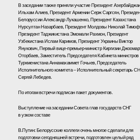
В заседании также приняли участие Президент Азербайджа
Ильхам Алиев
, Президент Армении
Серж Саргсян
, Президе
Белоруссии
Александр Лукашенко
, Президент Казахстана
Нурсултан Назарбаев
, Президент Молдовы
Николай Тимоф
Президент Таджикистана
Эмомали Рахмон
, Президент
Узбекистана
Ислам Каримов
, Президент Украины
Виктор
Янукович
, Первый вице-премьер-министр Киргизии Джоомар
Оторбаев, Заместитель Председателя Кабинета министров
Туркменистана Аннамахаммет Гочыев, Председатель
Исполнительного комитета – Исполнительный секретарь С
Сергей Лебедев.
По итогам встречи подписан пакет
документов
.
Выступление на заседании Совета глав государств СНГ
в узком составе
В.Путин:
Белорусские коллеги очень многое сделали для
подготовки сегодняшней встречи, подготовлен целый ряд