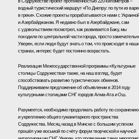
в Содружестве проект протяжённостью 220 километров –
водный туристический маршрут «По Днепру: по пути из варя
в греки». Схожие проекты прорабатываются нами с Украино
и Азербайджаном. Я недавно был в Азербайджане, сам
с удовольствием посмотрел, как развивается Баку, мы
походили по центральной части города, просто замечательн
Уверен, если люди будут знать о том, что происходит в наш
странах, интерес будет постоянно возрастать.
Реализация Межгосударственной программы «Культурные
столицы Содружества» также, на наш взгляд, будет
способствовать развитию туристических обменов.
Поддерживаем предложение об объявлении в 2014 году
культурными столицами СНГ городов Алма-Ата и Ош.
Разумеется, необходимо продолжать работу по сохранению
и укреплению общего гуманитарного пространства
Содружества. Месяц назад в Минске с большим успехом
прошёл уже восьмой по счёту форум творческой и научной
интеллигенции СНГ. Уверен, что проведение таких мероприя