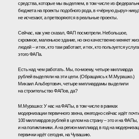
средства, которые мы выделяем, в том числе из федеральн
бюджета на проекты подобного рода, в «чёрную дыру» нику
не исчезают, а претворяются в реальные проекты.
Сейчас, как уже сказал, ФАП посмотрели. Небольшое,
скромное, маленькое здание, но оно качественно меняет жи
людей – и тех, кто там работает, и тех, кто пользуется услуг
этого ФАПа.
Есть над чем работать. Мы, по-моему, четыре миллиарда
рублей выделяли на эти цели.
(Обращаясь к М.Мурашко.)
Михаил Альбертович, четыре миллиардамы выделили
на строительство ФАПов, да?
М.Мурашко
:
У нас на ФАПы, в том числе в рамках
модернизации первичного звена, ежегодно сейчас идёт почт
100 миллиардов рублей в целом на страну – это и на ФАПы,
и на поликлиники. А на регион миллиард в год на модерниза
первички идёт сегодня, на Чувашию.