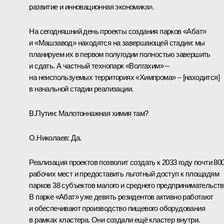
развитие и инновационная экономика».
На сегодняшний день проекты создания парков «Абат»
и «Машзавод» находятся на завершающей стадии: мы
планируем их в первом полугодии полностью завершить
и сдать. А частный технопарк «Волгахим» –
на неиспользуемых территориях «Химпрома» – [находится]
в начальной стадии реализации.
В.Путин:
Малотоннажная химия там?
О.Николаев:
Да.
Реализация проектов позволит создать к 2033 году почти 80
рабочих мест и предоставить льготный доступ к площадям
парков 38 субъектов малого и среднего предпринимательств
В парке «Абат» уже девять резидентов активно работают
и обеспечивают производство пищевого оборудования
в рамках кластера. Они создали ещё кластер внутри.