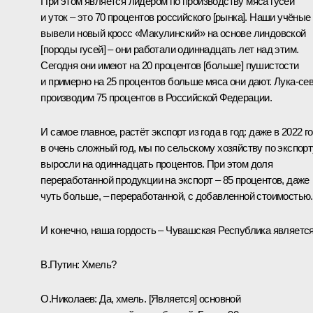
При этом является лидером по производству мяса гусей
и уток – это 70 процентов российского [рынка]. Наши учёные
вывели новый кросс «Макулинский» на основе линдовской
[породы гусей] – они работали одиннадцать лет над этим.
Сегодня они имеют на 20 процентов [больше] пушистости
и примерно на 25 процентов больше мяса они дают. Лука-се
производим 75 процентов в Российской Федерации.
И самое главное, растёт экспорт из года в год: даже в 2022 го
в очень сложный год, мы по сельскому хозяйству по экспорт
выросли на одиннадцать процентов. При этом доля
переработанной продукции на экспорт – 85 процентов, даже
чуть больше, – переработанной, с добавленной стоимостью.
И конечно, наша гордость – Чувашская Республика являет
В.Путин:
Хмель?
О.Николаев:
Да, хмель. [Является] основной