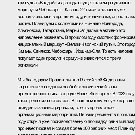
три судна «Валдай» и два года осуществляем регулярные
маршруты Чебоксары – Казань. 22 тысячи человек уже
воспользовались в прошлом году, и, конечно же, спрос толь
растёт. Планируем с коллегами из Нижнего Новгорода,
Ульяновска, Татарстана, Марий Эл дальше активно это
направление развивать. В прошлом году смогли сформиров
национальный маршрут «Великий волжский путь». Это горо
Казань, Свияжск, Чебоксары, Йошкар-Ола. То есть человек
покупает один продукт и сразу же знакомится с тремя
регионами.
Мы благодарим Правительство Российской Федерации
за решение о создании особой экономической зоны
промышленного типа в городе Новочебоксарске. В 2022 году
такое решение состоялось. В прошлом году мы уже первого
резидента зарегистрировали, то есть провели все
организационные мероприятия. Первый резидент в прошлом
году открыл уже производственную площадку, один миллиа
проинвестировал и создал более 100 рабочих мест. Планир