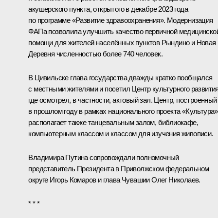
акушерского пункта, открытого в декабре 2023 года
по программе «Развитие здравоохранения». Модернизация
ФАПа позволила улучшить качество первичной медицинско
помощи для жителей населённых пунктов Рындино и Новая
Деревня численностью более 740 человек.
В Цивильске глава государства дважды кратко пообщался
с местными жителями и посетил Центр культурного развития
где осмотрел, в частности, актовый зал. Центр, построенный
в прошлом году в рамках национального проекта «Культура»
располагает также танцевальным залом, библиокафе,
компьютерным классом и классом для изучения живописи.
Владимира Путина сопровождали полномочный
представитель Президента в Приволжском федеральном
округе
Игорь Комаров
и глава Чувашии
Олег Николаев
.
* * *