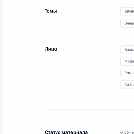
Темы
БРИ
Внеш
23 июня 2022 года
Видео, 4 мин.
Лица
Болс
Моди
Рама
Си Ц
Статус материала
Опублик