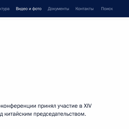
ктура
Видео и фото
Документы
Контакты
Поиск
си
ия, встречи
Встречи со СМИ
август, 2022
ть следующие материалы
Совещание с членами
конференции принял участие в XIV
Правительства
д китайским председательством.