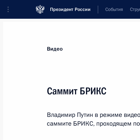
Президент России
События
Стру
Видеозаписи
Фотографии
Аудиозапи
Все материалы
Выступления
Совещан
Видео
Показа
Саммит БРИКС
В Череповце открыт новый
Владимир Путин в режиме видео
мост через Шексну
саммите БРИКС, проходящем по