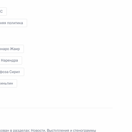
Госсовета
КС
няя политика
21 июня 2022 года
Видео, 2 ч.
онаро Жаир
 Нарендра
фоза Сирил
зиньпин
ован в разделах:
Новости
,
Выступления и стенограммы