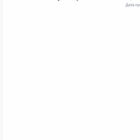
Открытие объектов
Дата пу
здравоохранения в регионах
России
18 июня 2022 года
Видео, 1 ч.