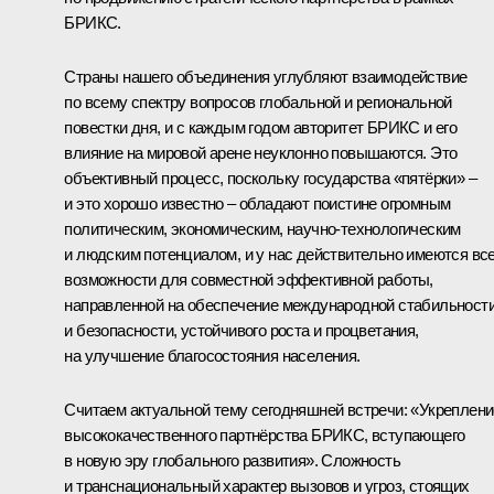
БРИКС.
Страны нашего объединения углубляют взаимодействие
по всему спектру вопросов глобальной и региональной
повестки дня, и с каждым годом авторитет БРИКС и его
влияние на мировой арене неуклонно повышаются. Это
объективный процесс, поскольку государства «пятёрки» –
и это хорошо известно – обладают поистине огромным
политическим, экономическим, научно-технологическим
и людским потенциалом, и у нас действительно имеются вс
возможности для совместной эффективной работы,
направленной на обеспечение международной стабильност
и безопасности, устойчивого роста и процветания,
на улучшение благосостояния населения.
Считаем актуальной тему сегодняшней встречи: «Укреплени
высококачественного партнёрства БРИКС, вступающего
в новую эру глобального развития». Сложность
и транснациональный характер вызовов и угроз, стоящих