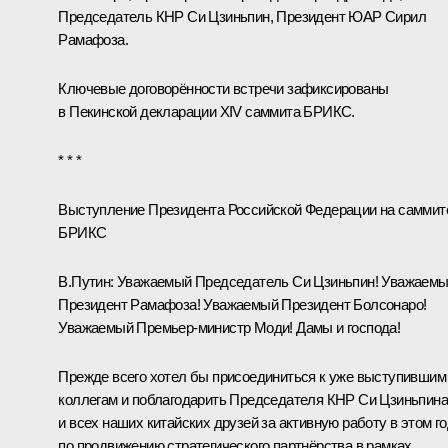
Председатель КНР
Си Цзиньпин
, Президент ЮАР
Сирил
Рамафоза
.
Ключевые договорённости встречи зафиксированы
в
Пекинской декларации XIV саммита БРИКС
.
* * *
Выступление Президента Российской Федерации на саммит
БРИКС
В.Путин:
Уважаемый Председатель Си Цзиньпин! Уважаем
Президент Рамафоза! Уважаемый Президент Болсонаро!
Уважаемый Премьер-министр Моди! Дамы и господа!
Прежде всего хотел бы присоединиться к уже выступившим
коллегам и поблагодарить Председателя КНР Си Цзиньпина
и всех наших китайских друзей за активную работу в этом г
по продвижению стратегического партнёрства в рамках