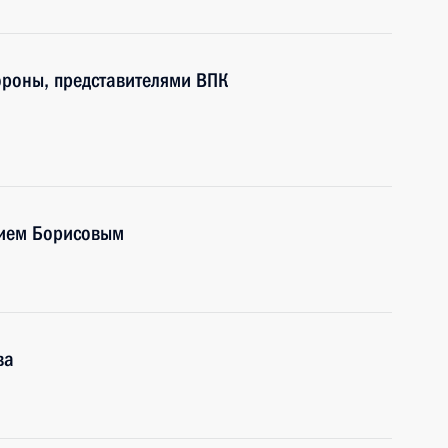
роны, представителями ВПК
м
рием Борисовым
ва