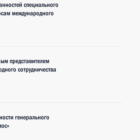
анностей специального
росам международного
ным представителем
дного сотрудничества
ности генерального
мос»