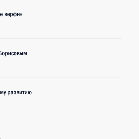
е верфи»
 Борисовым
ому развитию