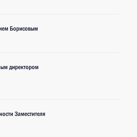
рием Борисовым
ным директором
ности Заместителя