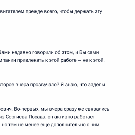
вигателем прежде всего, чтобы держать эту
роны, представителями ВПК
м
Вами недавно говорили об этом, и Вы сами
мпании привлекать к этой работе – не к этой,
рием Борисовым
торое вчера прозвучало? Я знаю, что заделы-
ва
ович. Во-первых, мы вчера сразу же связались
из Сергиева Посада, он активно работает
, но тем не менее ещё дополнительно с ним