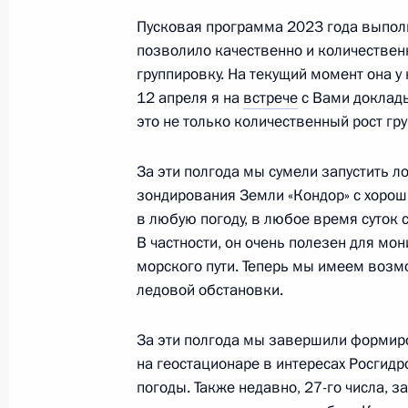
Пусковая программа 2023 года выполн
позволило качественно и количествен
Встреча с Заместителем Председат
группировку. На текущий момент она у 
Борисовым
12 апреля я на
встрече
с Вами докладыв
это не только количественный рост гр
4 апреля 2022 года, 14:10
За эти полгода мы сумели запустить 
зондирования Земли «Кондор» с хоро
Заседание комиссии Государственн
в любую погоду, в любое время суток
«Промышленность»
В частности, он очень полезен для мо
морского пути. Теперь мы имеем возм
27 августа 2021 года, 17:00
ледовой обстановки.
За эти полгода мы завершили формир
Совещание с членами Правительст
на геостационаре в интересах Росгидр
28 января 2021 года, 15:20
погоды. Также недавно, 27-го числа, 