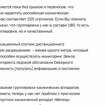
яется пока без срывов и переносов, что
но нарастить российскую космическую
еля Правительства Юрием
нас составляет 225 спутников. Если Вы помните,
ал, что группировка у нас в составе 185: то есть
уппировки, но и качественный.
локационный спутник дистанционного
шим разрешением – менее одного метра, который
ого Совета по направлению
 способен осуществлять мониторинг Земли.
ниторинга ледовой обстановки Северного
ожность [получать] информацию о состоянии
ование группировки космических аппаратов
ва
омета, теперь у нас нет проблем с прогнозом
запустили космический аппарат «Метеор»