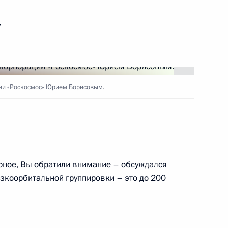
анностей специального
росам международного
ь
ии «Роскосмос» Юрием Борисовым.
ным представителем
дного сотрудничества
ное, Вы обратили внимание – обсуждался
изкоорбитальной группировки – это до 200
ности генерального
мос»