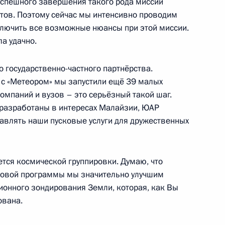
успешного завершения такого рода миссий
нтов. Поэтому сейчас мы интенсивно проводим
е верфи»
лючить все возможные нюансы при этой миссии.
ла удачно.
 государственно-частного партнёрства.
 с «Метеором» мы запустили ещё 39 малых
 Борисовым
омпаний и вузов – это серьёзный такой шаг.
 разработаны в интересах Малайзии, ЮАР
авлять наши пусковые услуги для дружественных
ому развитию
ется космической группировки. Думаю, что
сковой программы мы значительно улучшим
ионного зондирования Земли, которая, как Вы
ована.