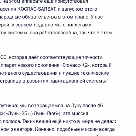
и, на этом аппарате ещё присутствовал
пасения КОСПАС-SARSAT, и запуском этого
ародные обязательства в этом плане. У нас
урой, и совсем недавно мы с коллегами
ой системы, она работоспособна, так что в этом
редседателя Правительства
С, которая даёт соответствующие точности.
аппарат нового поколения «Глонасс-К2», который
активного существования и лучшие технические
я страница в развитии навигационной системы
еля Правительства Юрием
путника: мы возвращаемся на Луну после 46-
к «Луны-25» («Луны-Глоб»): эта миссия
 полюса. Таких вещей ещё никто в мире не делал:
нном экваторе. Конечно, подобные миссии всегда