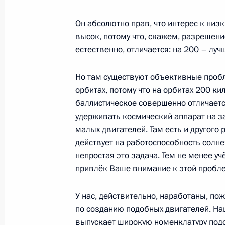
Встреча с главой «Роскосмоса» Ю
Он абсолютно прав, что интерес к низ
высок, потому что, скажем, разрешени
11 марта 2024 года, 13:30
естественно, отличается: на 200 – луч
Но там существуют объективные проб
Встреча с главой «Роскосмоса» Ю
орбитах, потому что на орбитах 200 
30 июня 2023 года, 20:05
баллистическое совершенно отличается
удерживать космический аппарат на за
малых двигателей. Там есть и другого
действует на работоспособность солн
Встреча с главой «Роскосмоса» Ю
непростая это задача. Тем не менее уч
12 апреля 2023 года, 14:15
привлёк Ваше внимание к этой пробл
У нас, действительно, наработаны, по
Встреча с главой «Роскосмоса» Ю
по созданию подобных двигателей. На
выпускает широкую номенклатуру подо