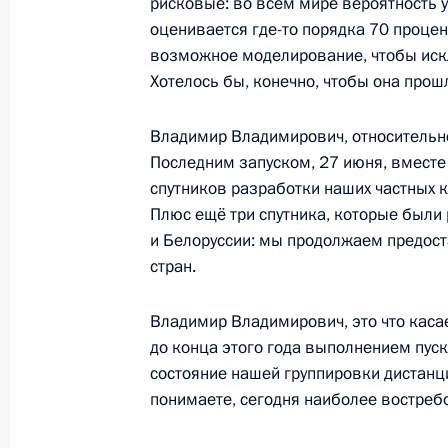
рисковые: во всём мире вероятность 
оценивается где-то порядка 70 проце
Посещение завода «Адмиралтейски
возможное моделирование, чтобы иск
Хотелось бы, конечно, чтобы она прош
27 ноября 2019 года, 18:00
Владимир Владимирович, относительно
Последним запуском, 27 июня, вместе
Встреча с вице-премьером Юрием
спутников разработки наших частных к
26 сентября 2019 года, 13:40
Плюс ещё три спутника, которые были
и Белоруссии: мы продолжаем предост
стран.
Заседание Совета по стратегическ
Владимир Владимирович, это что каса
и национальным проектам
до конца этого года выполнением пу
8 мая 2019 года, 17:00
состояние нашей группировки дистанц
понимаете, сегодня наиболее востреб