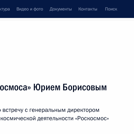
ктура
Видео и фото
Документы
Контакты
Поиск
Все персоны
скосмоса» Юрием Борисовым
 встречу с генеральным директором
Подписаться на ленту
 космической деятельности «Роскосмос»