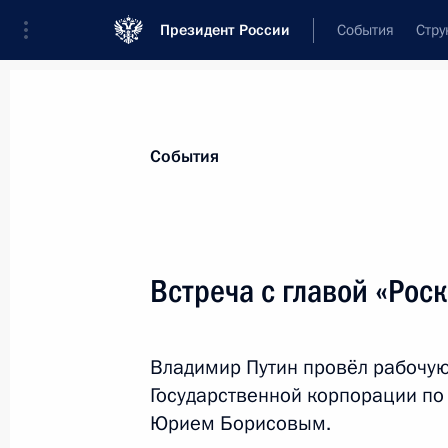
Президент России
События
Стру
Материалы по выбранной персоне
События
Борисов
,
Юрий
Иванович
Встреча с главой «Ро
Владимир Путин провёл рабочую
Лента событий
Государственной корпорации по
Юрием Борисовым.