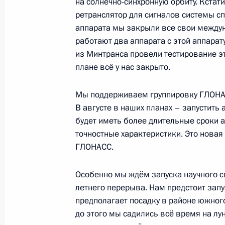
на солнечно-синхронную орбиту. Кстат
ретранслятор для сигналов системы с
аппарата мы закрыли все свои междун
Поездка в Крым
работают два аппарата с этой аппарат
20 июля 2020 года
из Минтранса провели тестирование эт
плане всё у нас закрыто.
Рабочая встреча с Заместителем П
Мы поддерживаем группировку ГЛОНАС
Юрием Борисовым
В августе в наших планах – запустить 
будет иметь более длительные сроки 
20 июля 2020 года, 16:50
точностные характеристики. Это нова
ГЛОНАСС.
Встреча с Заместителем Председат
Особенно мы ждём запуска научного с
Борисовым
летнего перерыва. Нам предстоит запус
предполагает посадку в районе южного
17 февраля 2020 года, 14:15
до этого мы садились всё время на лу