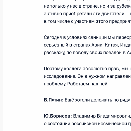
19 января 2023 года, 13:30
не только у нас в стране, но и за ру
активно приобретали эти двигатели –
в том числе с участием этого предприя
Встреча с главой «Роскосмоса» Ю
Сегодня в условиях санкций мы перео
26 июля 2022 года, 14:00
серьёзный в странах Азии, Китая, Инд
расскажу, по поводу своих поездок в А
Юрий Борисов назначен генераль
Поэтому коллега абсолютно прав, мы 
госкорпорации «Роскосмос»
исследование. Он в нужном направлен
15 июля 2022 года, 14:45
проблему. Работаем над ней.
В.Путин:
Ещё хотели доложить по ряду 
Юрий Борисов освобождён от долж
Ю.Борисов:
Владимир Владимирович, 
Председателя Правительства
о состоянии российской космической г
15 июля 2022 года, 14:42