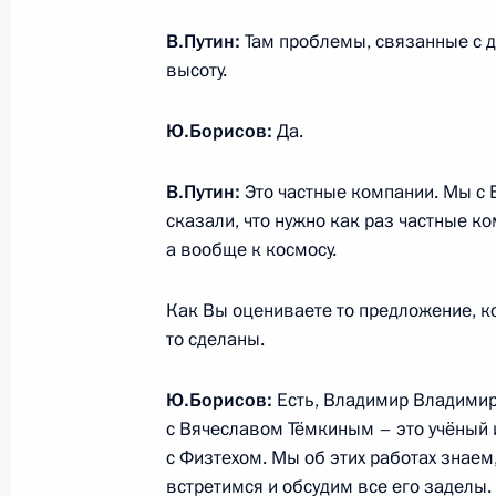
В.Путин:
Там проблемы, связанные с д
высоту.
Совещание с руководством Минобо
и разработчиками ракетных систе
Ю.Борисов:
Да.
22 ноября 2024 года, 19:50
В.Путин:
Это частные компании. Мы с 
сказали, что нужно как раз частные ко
а вообще к космосу.
Встреча с главой «Роскосмоса» Ю
15 ноября 2024 года, 13:55
Как Вы оцениваете то предложение, ко
то сделаны.
Совещание с членами Правительст
Ю.Борисов:
Есть, Владимир Владимир
с Вячеславом Тёмкиным – это учёный 
17 апреля 2024 года, 17:30
с Физтехом. Мы об этих работах знаем
встретимся и обсудим все его заделы.