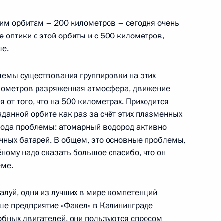
рием Борисовым
ким орбитам – 200 километров – сегодня очень
е оптики с этой орбиты и с 500 километров,
ше.
лемы существования группировки на этих
рием Борисовым
километров разряженная атмосфера, движение
 от того, что на 500 километрах. Приходится
данной орбите как раз за счёт этих плазменных
 рода проблемы: атомарный водород активно
ечных батарей. В общем, это основные проблемы,
рием Борисовым
ёному надо сказать большое спасибо, что он
еме.
жалуй, одни из лучших в мире компетенций
рием Борисовым
ше предприятие «Факел» в Калининграде
бных двигателей, они пользуются спросом