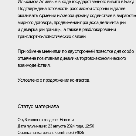
Ильхамом Алиевым
в ходе государственного
визита
в Баку.
Подтверждена готовность российской стороны и далее
оказывать Армении и Азербайджану содействие в выработк
мирного договора, продвижении процесса делимитации
и демаркации границы, а также в разблокировании
транспортно-логистических связей.
При обмене мнениями по двусторонней повестке дня особо
отмечена позитивная динамика торгово-экономического
взаимодействия.
Условлено о продолжении контактов.
Статус материала
Опубликован в разделе:
Новости
Дата публикации:
23 августа 2024 года, 12:50
Ссылка на материал:
kremlin.ru/d/74925