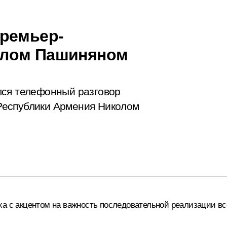
Премьер-
олом Пашиняном
лся телефонный разговор
Республики Армения Николом
ха с акцентом на важность последовательной реализации вс