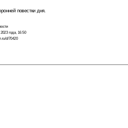
ронней повестки дня.
вости
 2023 года, 16:50
n.ru/d/70420