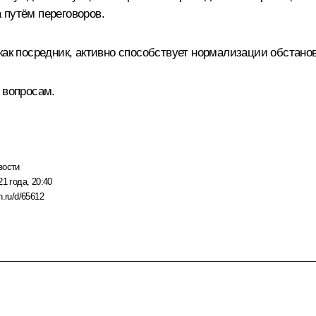
 путём переговоров.
как посредник, активно способствует нормализации обстанов
 вопросам.
вости
21 года, 20:40
n.ru/d/65612